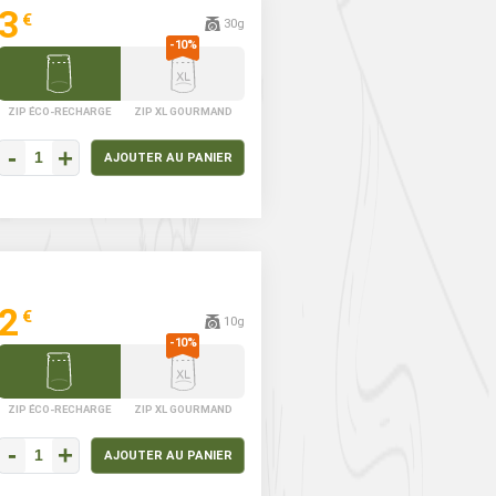
3
€
is Poivres
Mélange d’épices
Méla
30g
LANC MADAGASCAR
COUSCOUS ROYAL
CUR
ADAGASCAR
ZIP ÉCO-RECHARGE
ZIP XL GOURMAND
-
+
AJOUTER AU PANIER
2
€
10g
ZIP ÉCO-RECHARGE
ZIP XL GOURMAND
-
+
AJOUTER AU PANIER