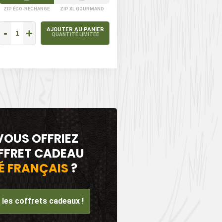
ZIP ÉCO-RECHARGE
ZIP XL GOURMAND
-
+
AJOUTER AU PANIER
QUANTITÉ LIMITÉE
 VOUS OFFRIEZ
FFRET CADEAU
É FRANÇAIS
?
les coffrets cadeaux !