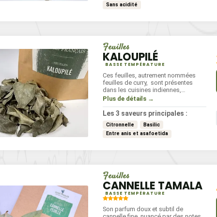
Sans acidité
Feuilles
KALOUPILÉ
BASSE TEMPÉRATURE
Ces feuilles, autrement nommées
feuilles de curry, sont présentes
dans les cuisines indiennes,
malgaches et réunionnaises. Elles
Plus de détails →
entrent dans la composition de
nombreux currys.
Les 3 saveurs principales :
Citronnelle
Basilic
Entre anis et asafoetida
Feuilles
CANNELLE TAMALA
BASSE TEMPÉRATURE
Son parfum doux et subtil de
cannelle fine, nuancé par des notes