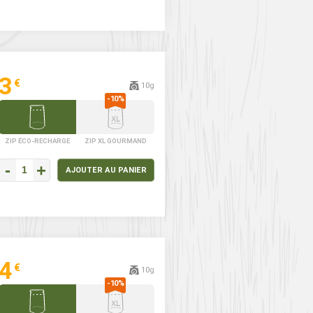
3
€
10g
ZIP ÉCO-RECHARGE
ZIP XL GOURMAND
-
+
AJOUTER AU PANIER
4
€
10g