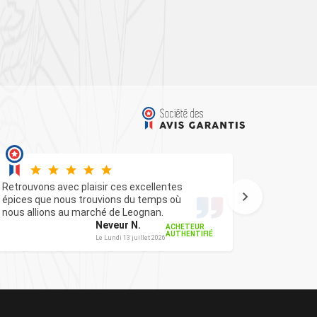
Cécilia e
depuis q
Retrouvons avec plaisir ces excellentes
le marché
épices que nous trouvions du temps où
commande
nous allions au marché de Leognan.
nos espé
Neveur N.
ACHETEUR
continuez
AUTHENTIFIÉ
Le Lundi 13 juillet 2026