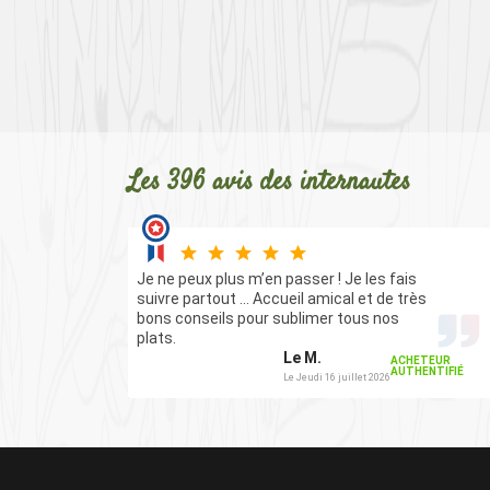
Les 396 avis des internautes
es
Je ne peux plus m’en passer ! Je les fais
suivre partout … Accueil amical et de très
s
bons conseils pour sublimer tous nos
plats.
Le M.
ACHETEUR
AUTHENTIFIÉ
Le Jeudi 16 juillet 2026
TEUR
ENTIFIÉ