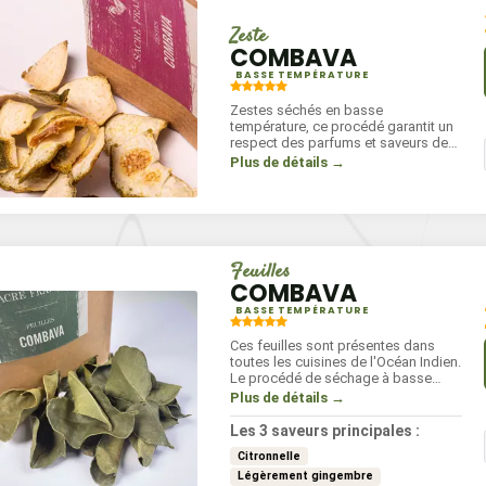
Piment fort
nge d’épices
Vra
PIMENT CAYENNE
Zeste
NTREGENT
POIVRE B
COMBAVA
FRANCE
M
BASSE TEMPÉRATURE
Zestes séchés en basse
température, ce procédé garantit un
respect des parfums et saveurs de
cet agrume particulier. À réhydrater
Plus de détails →
en infusion ou en marinade, avant
utilisation pour retrouver son goût et
son aspect initial.
Feuilles
COMBAVA
BASSE TEMPÉRATURE
Ces feuilles sont présentes dans
toutes les cuisines de l'Océan Indien.
Le procédé de séchage à basse
température permet de garder les
Plus de détails →
parfums uniques de ce petit agrume
frippé incontournable. Elles
Les 3 saveurs principales :
s'utilisent dans de nombreux plats
Citronnelle
en sauce.
Légèrement gingembre