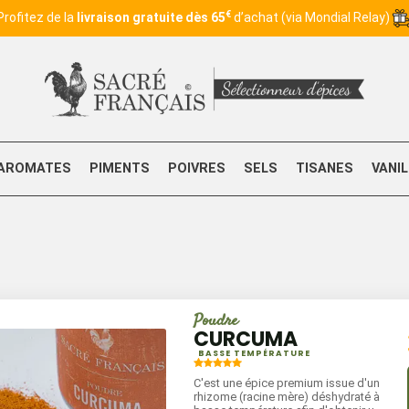
€
Profitez de la
livraison gratuite dès 65
d’achat (via Mondial Relay)
AROMATES
PIMENTS
POIVRES
SELS
TISANES
VANI
Poudre
CURCUMA
BASSE TEMPÉRATURE
C'est une épice premium issue d'un
rhizome (racine mère) déshydraté à