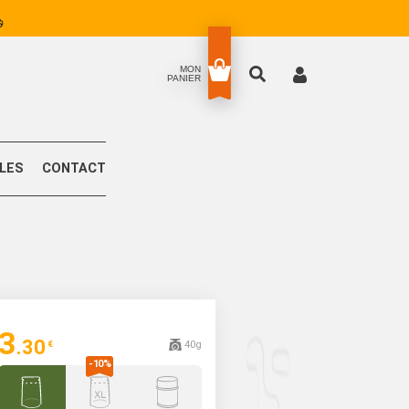
MON
PANIER
LLES
CONTACT
3
.30
40g
€