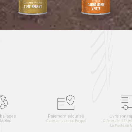
POUDRE
MÉLANGE D’ÉPICES
Cardamome
L'entregent
verte
ballages
Paiement sécurisé
Livraison ra
lables
€
Carte bancaire ou Paypal
Offerte dès 65
(v
La Poste ou 