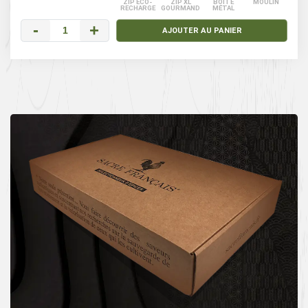
ZIP ÉCO-
ZIP XL
BOÎTE
MOULIN
RECHARGE
GOURMAND
MÉTAL
-
+
AJOUTER AU PANIER