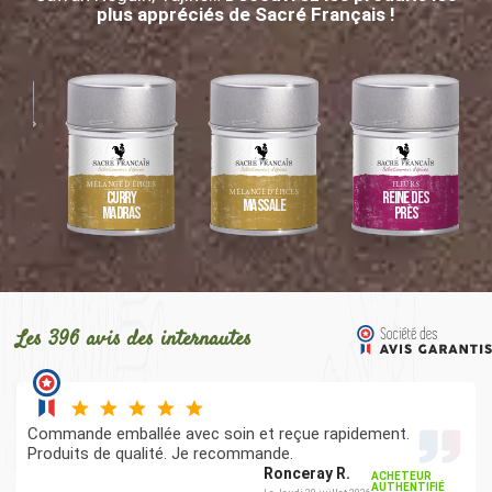
plus appréciés de Sacré Français !
MÉLANGE D’ÉPICES
FLEURS
ICES
MÉLANGE D’ÉPICES
Curry
Reine des
Massalé
Madras
près
Les 396 avis des internautes
Commande emballée avec soin et reçue rapidement.
Produits de qualité. Je recommande.
Ronceray R.
ACHETEUR
AUTHENTIFIÉ