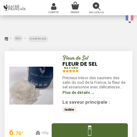
Sels
FLEUR DE SEL
Fleur de Sel
FLEUR DE SEL
NATURE
Précieux trésor des sauniers des
salin du sud de la France, la fleur de
sel assaisonne avec délicatesse
toutes sortes de mets. Récoltée à la
Plus de détails →
main, elle apporte une touche subtile
et croquante à vos plats. Elle
La saveur principale :
sublime les viandes et les poissons
grillés, les légumes rotis ou encore
Iodée
les desserts au chocolat.
6
.70
100g
€