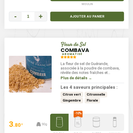
MOULIN
-
+
AJOUTER AU PANIER
Fleur de Sel
COMBAVA
AROMATISÉ
La fleur de sel de Guérande,
associée à la poudre de combava,
révèle des notes fraîches et
citronnées. Cette combinaison
Plus de détails →
subtile relève vos plats avec
délicatesse, sans dominer les autres
Les 4 saveurs principales :
saveurs. À saupoudrer sur les currys,
poissons, viandes grillées, ou même
Citron vert
Citronnelle
sur une simple salade pour une
Gingembre
Florale
touche raffinée.
3
.80
90g
€