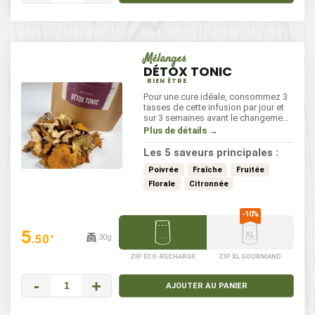
Mélanges
DÉTOX TONIC
BIEN ÊTRE
Pour une cure idéale, consommez 3
tasses de cette infusion par jour et
sur 3 semaines avant le changement
de saison. Infusez l'équivalent d'une
Plus de détails →
cuillère à café dans une eau
frémissante pendant 4 à 6 minutes.
Les 5 saveurs principales :
Poivrée
Fraîche
Fruitée
Florale
Citronnée
5
.50
30g
€
ZIP ÉCO-RECHARGE
ZIP XL GOURMAND
-
+
AJOUTER AU PANIER