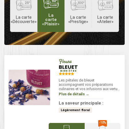
La
La carte
La carte
La carte
carte
«Découverte»
«Prestige»
«Atelier»
«Plaisir»
Fleurs
BLEUET
BIEN ÊTRE
Les pétales de bleuet
accompagnent vos préparations
culinaires et vos infusions aux vertus
apaisantes. Après le déjeuner ou le
Plus de détails →
dîner, incorporez deux pincées de
pétales dans 200 ml d'eau
La saveur principale :
frémissante et laissez infuser 10
minutes.
Légèrement floral