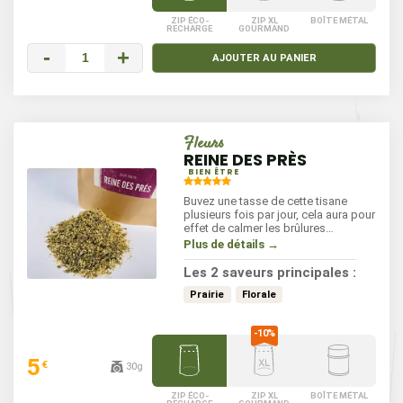
ZIP ÉCO-
ZIP XL
BOÎTE MÉTAL
RECHARGE
GOURMAND
-
+
AJOUTER AU PANIER
Fleurs
REINE DES PRÈS
BIEN ÊTRE
Buvez une tasse de cette tisane
plusieurs fois par jour, cela aura pour
effet de calmer les brûlures
d'estomac et de faciliter la
Plus de détails →
digestion.
Les 2 saveurs principales :
Prairie
Florale
5
€
30g
ZIP ÉCO-
ZIP XL
BOÎTE MÉTAL