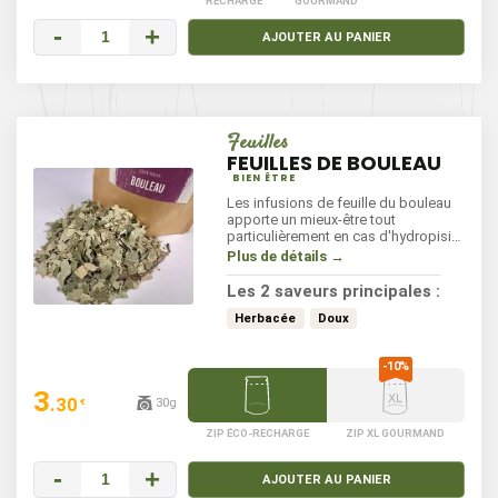
RECHARGE
GOURMAND
-
+
AJOUTER AU PANIER
Feuilles
FEUILLES DE BOULEAU
BIEN ÊTRE
Les infusions de feuille du bouleau
apporte un mieux-être tout
particulièrement en cas d'hydropisie,
de rhumatisme, d'arthrite, de goutte
Plus de détails →
et d'infections urinaires.
Les 2 saveurs principales :
Herbacée
Doux
3
.30
30g
€
ZIP ÉCO-RECHARGE
ZIP XL GOURMAND
-
+
AJOUTER AU PANIER