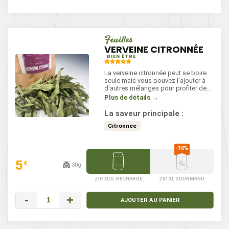
Feuilles
VERVEINE CITRONNÉE
BIEN ÊTRE
La verveine citronnée peut se boire
seule mais vous pouvez l'ajouter à
d'autres mélanges pour profiter de
saveurs plus intenses et plus
Plus de détails →
complexes. Elle facilite la digestion
et calme les lourdeurs d'estomac et
La saveur principale :
les ballonnements.
Citronnée
5
€
30g
ZIP ÉCO-RECHARGE
ZIP XL GOURMAND
-
+
AJOUTER AU PANIER