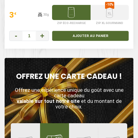
3
€
30g
ZIP ÉCO-RECHARGE
ZIP XL GOURMAND
-
+
AJOUTER AU PANIER
OFFREZ UNE CARTE CADEAU !
Offrez une expérience unique du goût avec une
carte cadeau
valable sur tout notre site
et du montant de
votre choix.