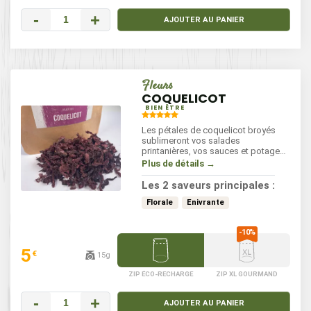
-
+
AJOUTER AU PANIER
Fleurs
COQUELICOT
BIEN ÊTRE
Les pétales de coquelicot broyés
sublimeront vos salades
printanières, vos sauces et potages.
En sirop ou en infusion, vous
Plus de détails →
apprécierez leurs vertus apaisantes.
Les 2 saveurs principales :
Florale
Enivrante
5
€
15g
ZIP ÉCO-RECHARGE
ZIP XL GOURMAND
-
+
AJOUTER AU PANIER