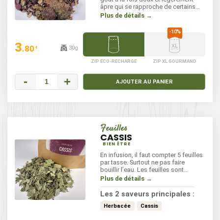
âpre qui se rapproche de certains
thés.
Plus de détails →
3
.80
30g
€
ZIP ÉCO-RECHARGE
ZIP XL GOURMAND
-
+
AJOUTER AU PANIER
Feuilles
CASSIS
BIEN ÊTRE
En infusion, il faut compter 5 feuilles
par tasse. Surtout ne pas faire
bouillir l’eau. Les feuilles sont
conseillées pour le traitement
Plus de détails →
symptomatique des douleurs
articulaires mineures au niveau des
Les 2 saveurs principales :
doigts, du poignet, du coude et des
chevilles.
Herbacée
Cassis