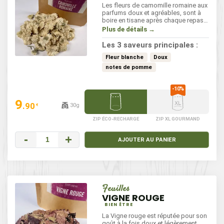
Les fleurs de camomille romaine aux
parfums doux et agréables, sont à
boire en tisane après chaque repas.
Elles facilitent la digestion.
Plus de détails →
Les 3 saveurs principales :
Fleur blanche
Doux
notes de pomme
9
.90
30g
€
ZIP ÉCO-RECHARGE
ZIP XL GOURMAND
-
+
AJOUTER AU PANIER
Feuilles
VIGNE ROUGE
BIEN ÊTRE
La Vigne rouge est réputée pour son
goût à la fois doux et légèrement