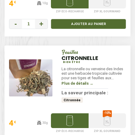
4
€
10g
ZIP ÉCO-RECHARGE
ZIP XL GOURMAND
-
+
AJOUTER AU PANIER
Feuilles
CITRONNELLE
BIEN ÊTRE
La citronnelle ou verveine des Indes
est une herbacée tropicale cultivée
pour ses tiges et feuilles aux
qualités aromatiques et gustatives.
Plus de détails →
La saveur principale :
Citronnée
4
€
30g
ZIP ÉCO-RECHARGE
ZIP XL GOURMAND