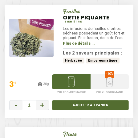
Feuilles
ORTIE PIQUANTE
BIEN ÊTRE
Les infusions de feuilles d'orties
séchées possèdent un goût fort et
piquant. En infusion, dans de l'eau
frémissante (500 ml), jeter 1 cuillère
Plus de détails →
à soupe d'ortie piquante, laisser
infuser 10 minutes puis filtrer.
Les 2 saveurs principales :
Herbacée
Empyreumatique
3
€
30g
ZIP ÉCO-RECHARGE
ZIP XL GOURMAND
-
+
AJOUTER AU PANIER
Fleurs