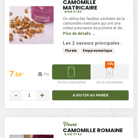
CAMOMILLE
MATRICAIRE
BIEN ÊTRE
On utilise les feuilles séchées de la
camomille matricaire qui ont une
odeur puissante de pomme et de
fleurs. En infusion, dans de l'eau
Plus de détails →
frémissante (500 ml), jeter 2 cuillères
à soupe de camomille matricaire,
Les 2 saveurs principales :
laisser infuser 10 minutes, puis filtrer.
Florale
Empyreumatique
7
.50
25g
€
ZIP ÉCO-RECHARGE
ZIP XL GOURMAND
-
+
AJOUTER AU PANIER
Fleurs
CAMOMILLE ROMAINE
BIEN ÊTRE