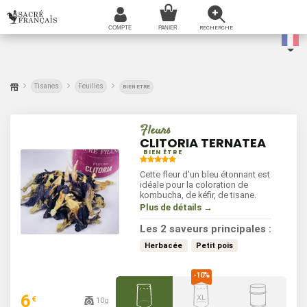
Tisanes
Feuilles
BIEN ETRE
Fleurs
CLITORIA TERNATEA
BIEN ÊTRE
Cette fleur d'un bleu étonnant est
idéale pour la coloration de
kombucha, de kéfir, de tisane.
Plus de détails →
Les 2 saveurs principales :
Herbacée
Petit pois
6
€
10g