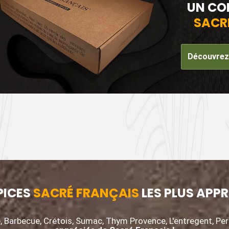
UN CO
SACR
Découvrez 
PICES
SACRÉ FRANÇAIS
LES PLUS APPR
, Barbecue, Crétois, Sumac, Thym Provence, L'entregent, Pe