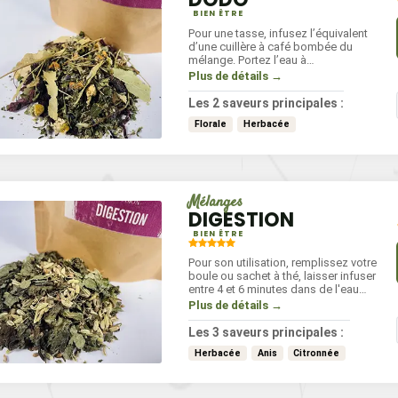
BIEN ÊTRE
ce entière
Mélange d’épices
TONKA
BARBECUE
Pour une tasse, infusez l’équivalent
d’une cuillère à café bombée du
FÈVES
mélange. Portez l’eau à
frémissement et laissez infuser
Plus de détails →
environ 7 minutes, puis filtrez.
Les 2 saveurs principales :
Florale
Herbacée
Mélanges
DIGESTION
BIEN ÊTRE
Pour son utilisation, remplissez votre
boule ou sachet à thé, laisser infuser
entre 4 et 6 minutes dans de l'eau
frémissante. À boire chaude après
Plus de détails →
les repas pour une meilleure
digestion.
Les 3 saveurs principales :
Herbacée
Anis
Citronnée