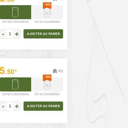
Poudre
Mélange d’épices
Méla
SUMAC
L'ENTREGENT
CU
FRANCE
ZIP ÉCO-RECHARGE
ZIP XL GOURMAND
-
+
AJOUTER AU PANIER
5
.50
30g
€
ZIP ÉCO-RECHARGE
ZIP XL GOURMAND
-
+
AJOUTER AU PANIER