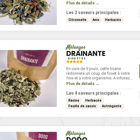
laisser infuser entre 4 et 6 minutes
Plus de détails →
3
5
dans de l'eau frémissante.
.30
€
.50
€
Les 3 saveurs principales :
30 g
30 g
Citronnelle
Anis
Herbacée
Mélanges
DRAINANTE
BIEN ÊTRE
ce entière
Épice entière
Méla
RIANDRE
CARDAMOME VERTE
En cure de 9 jours, cette tisane
redonnera un coup de fouet à votre
GRAINES
GRAINES
foie et à votre organisme. A infusez
4 à 6 minutes, 2 à 3 fois par jour.
3
Plus de détails →
.80
€
3
.80
€
40 g
Les 4 saveurs principales :
50 g
Racine
Herbacée
Feuille de cassis
Astringente
Mélanges
DODO