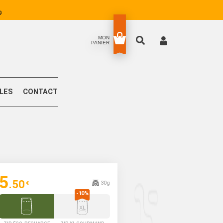
MON
PANIER
LLES
CONTACT
5
.50
30g
€