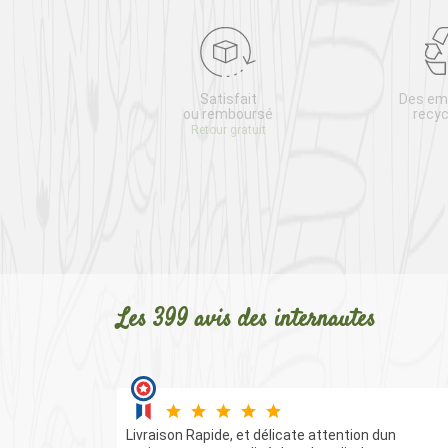
e client
Satisfait
Des em
20 26 13
ou remboursé
recyc
 au vendredi
Retour gratuit
 / 14h-18h
Les 399 avis des internautes
Livraison Rapide, et délicate attention dun