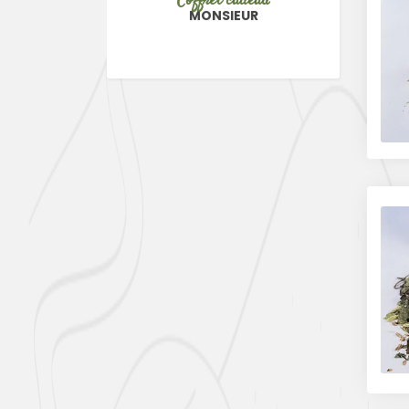
Coffret cadeau
MONSIEUR
ge d’épices
Épi
RRY FUMÉ
CURRY