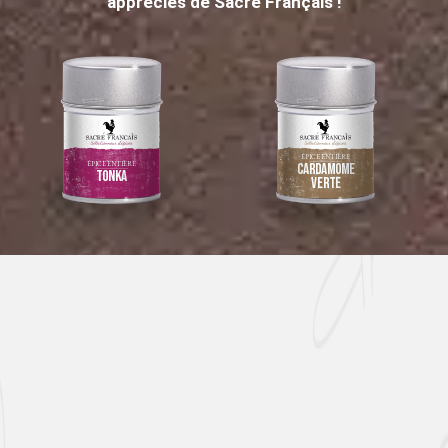
appréciés de Sacré Français !
ÉPICE ENTIÈRE
ÉPICE ENTIÈRE
Cardamome
Tonka
verte