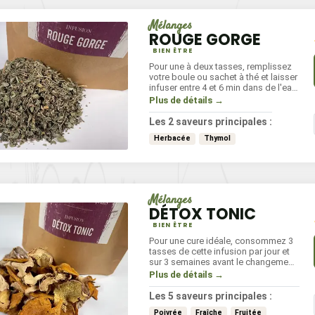
Mélanges
ROUGE GORGE
BIEN ÊTRE
Pour une à deux tasses, remplissez
votre boule ou sachet à thé et laisser
infuser entre 4 et 6 min dans de l'eau
frémissante. Boire chaud, froid ou
Plus de détails →
même à température ambiante selon
vos préférences.
Les 2 saveurs principales :
Herbacée
Thymol
Mélanges
DÉTOX TONIC
BIEN ÊTRE
Pour une cure idéale, consommez 3
tasses de cette infusion par jour et
sur 3 semaines avant le changement
de saison. Infusez l'équivalent d'une
Plus de détails →
cuillère à café dans une eau
frémissante pendant 4 à 6 minutes.
Les 5 saveurs principales :
Poivrée
Fraîche
Fruitée