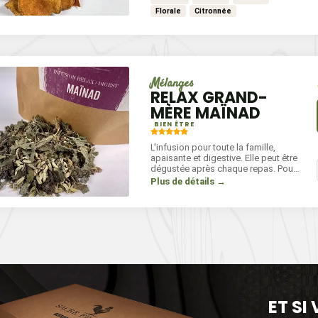
Florale
Citronnée
Mélanges
RELAX GRAND-
MÈRE MAÏNAD
BIEN ÊTRE
L'infusion pour toute la famille,
apaisante et digestive. Elle peut être
dégustée après chaque repas. Pour
une tasse, mettez une cuillère à café
Plus de détails →
à infuser dans une eau à 90° pendant
5 à 6 minutes.
ET SI