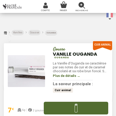
Vanilles
Gousse
OUGANDA
Gousse
VANILLE OUGANDA
OUGANDA
La Vanille d'Ouganda se caractérise
par ses notes de cuir et de caramel
chocolaté et sa robe brun foncé. Sa
gousse est large et plate. Il s'agit
Plus de détails →
d'une variété Planifolia comme celle
de Madagascar ou des Comores. Sa
La saveur principale :
production encore confidentielle est
grandement prometteuse. Ses
Cuir animal
arômes particuliers lui permettent
des associations avec le chocolat,
les fruits et aussi les plats en sauce.
7
€
6g
2 gousses