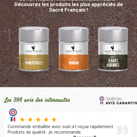
Découvrez les produits les plus appréciés de
Sacré Français !
BAIES
EL
MÉLANGE D’ÉPICES
POUDRE
6 baies
a
Pain d'épices
Pandan
agrumes
Les 396 avis des internautes
Commande emballée avec soin et reçue rapidement.
Produits de qualité. Je recommande.