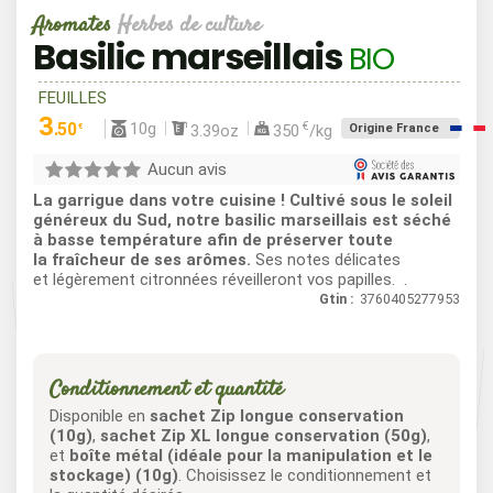
Aromates
Herbes de culture
Basilic marseillais
BIO
FEUILLES
3
10g
.50
€
3.39oz
350
/kg
Origine France
€
Aucun avis
La garrigue dans votre cuisine ! Cultivé sous le soleil
généreux du Sud, notre basilic marseillais est séché
à basse température afin de préserver toute
la fraîcheur de ses arômes.
Ses notes délicates
et légèrement citronnées réveilleront vos papilles. .
Gtin :
3760405277953
Conditionnement et quantité
Disponible en
sachet Zip longue conservation
(10g)
,
sachet Zip XL longue conservation (50g)
,
et
boîte métal (idéale pour la manipulation et le
stockage) (10g)
. Choisissez le conditionnement et