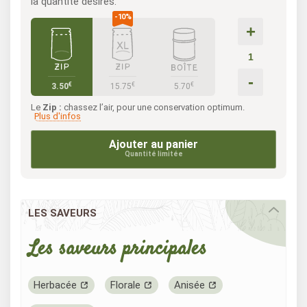
la quantité désirés.
+
-
€
€
€
3.50
15.75
5.70
Le
Zip :
chassez l’air, pour une conservation optimum.
Plus d'infos
Ajouter au panier
Quantité limitée
LES SAVEURS
Les saveurs principales
Herbacée
Florale
Anisée