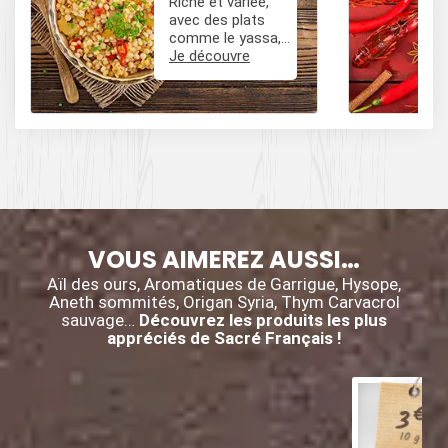
Riche et variée,
avec des plats
comme le yassa,
le poulet mafé, et
Je découvre
des influences
épicées avec du
poivre, du cumin,
et des piments.
VOUS AIMEREZ AUSSI…
Aïl des ours, Aromatiques de Garrigue, Hysope,
Aneth sommités, Origan Syria, Thym Carvacrol
sauvage…
Découvrez les produits les plus
appréciés de Sacré Français !
€
3
10 g