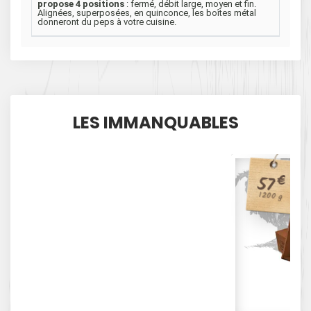
propose 4 positions
: fermé, débit large, moyen et fin.
Alignées, superposées, en quinconce, les boîtes métal
donneront du peps à votre cuisine.
LES IMMANQUABLES
€
57
1200 g