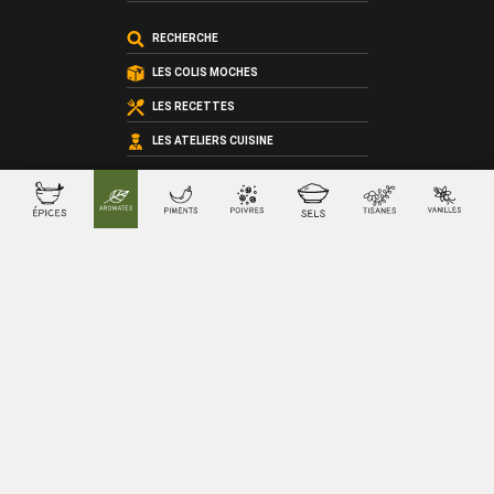
RECHERCHE
LES COLIS MOCHES
LES RECETTES
LES ATELIERS CUISINE
LES COFFRETS SUR-MESURE
LES CARTES CADEAU
QUI SOMMES-NOUS ?
LES CONDITIONS GÉNÉRALES DE VENTE
© 2026 SacreFrancais.fr créé avec
par
La chose verte