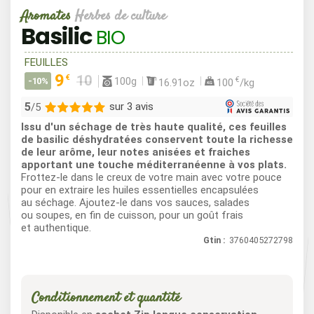
Aromates
Herbes de culture
Basilic
BIO
FEUILLES
9
€
100g
€
-10%
16.91oz
100
/kg
5
sur 3 avis
/5
Issu d'un séchage de très haute qualité, ces feuilles
3
de basilic déshydratées conservent toute la richesse
de leur arôme, leur notes anisées et fraiches
0
apportant une touche méditerranéenne à vos plats.
0
Frottez-le dans le creux de votre main avec votre pouce
0
pour en extraire les huiles essentielles encapsulées
au séchage. Ajoutez-le dans vos sauces, salades
0
ou soupes, en fin de cuisson, pour un goût frais
et authentique.
Gtin :
3760405272798
Conditionnement et quantité