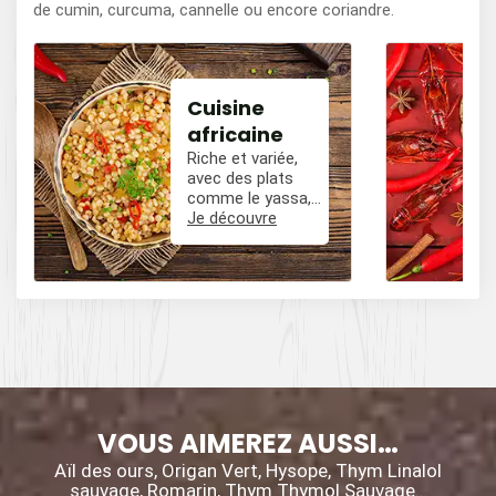
de cumin, curcuma, cannelle ou encore coriandre.
Cuisine
africaine
Riche et variée,
avec des plats
comme le yassa,
le poulet mafé, et
Je découvre
des influences
épicées avec du
poivre, du cumin,
et des piments.
VOUS AIMEREZ AUSSI…
Aïl des ours, Origan Vert, Hysope, Thym Linalol
sauvage, Romarin, Thym Thymol Sauvage…