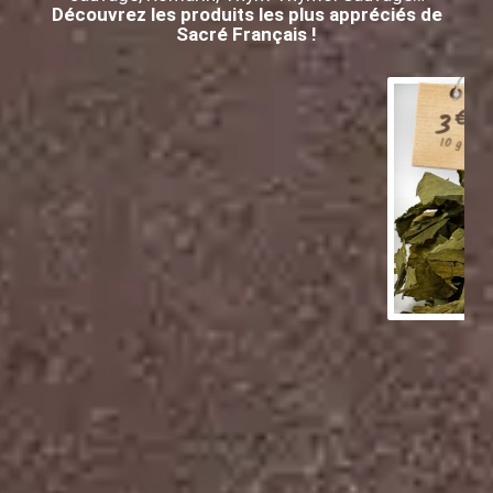
Découvrez les produits les plus appréciés de
Sacré Français !
€
3
10 g
H