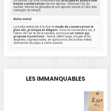
Le sachet Zip lock Gourmand est
pratique et assure une
bonne conservation
de vos épices. Chassez l’air du
sachet, fermez la glissière et vos épices seront à l’abri des
outrages du temps.
Boîte métal
La boîte métal est à la fois le
mode de conservation le
plus sûr, pratique et élégant
. Sous le couvercle à vis, à
l’abris de l’air et de la lumière, se trouve
un tamis qui
propose 4 positions
: fermé, débit large, moyen et fin.
Alignées, superposées, en quinconce, les boîtes métal
donneront du peps à votre cuisine.
LES IMMANQUABLES
5
€
.50
30 g