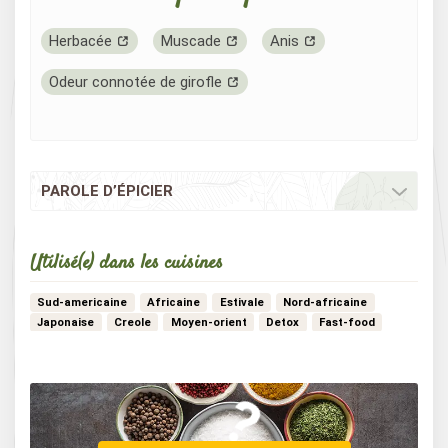
Herbacée
Muscade
Anis
Odeur connotée de girofle
PAROLE D’ÉPICIER
Utilisé(e) dans les cuisines
Sud-americaine
Africaine
Estivale
Nord-africaine
Japonaise
Creole
Moyen-orient
Detox
Fast-food
Vegan
Bistrot
Aperitive
Vegetarienne
…
Mediterraneenne