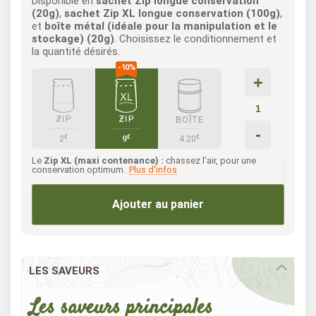
Disponible en
sachet Zip longue conservation
(20g)
,
sachet Zip XL longue conservation (100g)
,
et
boîte métal (idéale pour la manipulation et le
stockage) (20g)
. Choisissez le conditionnement et
la quantité désirés.
+
-
€
€
€
2
9
4.20
Le
Zip XL (maxi contenance) :
chassez l’air, pour une
conservation optimum.
Plus d'infos
Ajouter au panier
LES SAVEURS
Les saveurs principales