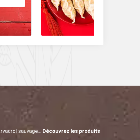
de Sichuan et la b
sont très utilisés.
arvacrol sauvage…
Découvrez les produits