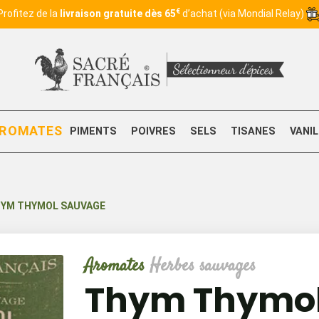
€
Profitez de la
livraison gratuite dès 65
d’achat (via Mondial Relay)
ROMATES
PIMENTS
POIVRES
SELS
TISANES
VANI
YM THYMOL SAUVAGE
Aromates
Herbes sauvages
Thym Thymol