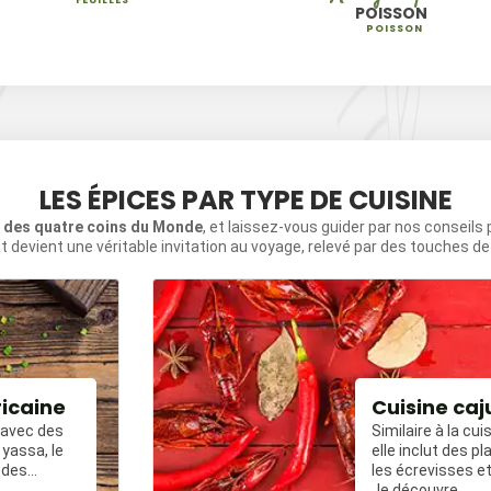
POISSON
POISSON
LES ÉPICES PAR TYPE DE CUISINE
s des quatre coins du Monde
, et laissez-vous guider par nos conseils
t devient une véritable invitation au voyage, relevé par des touches d
ricaine
Cuisine caj
, avec des
Similaire à la cui
yassa, le
elle inclut des 
 des
les écrevisses et
ées avec du
frit épicé.
Je découvre