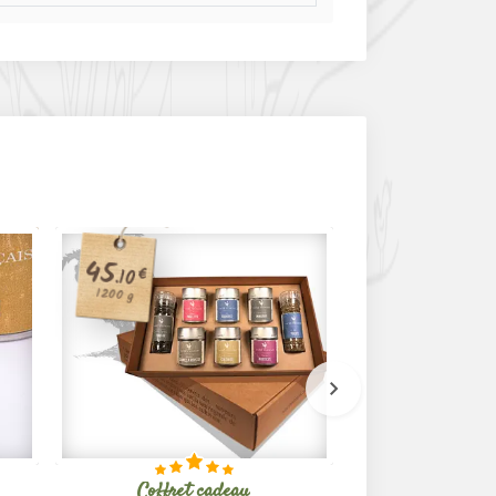
45
6
€
.90
€
.10
1200 g
50 g
Coffret cadeau