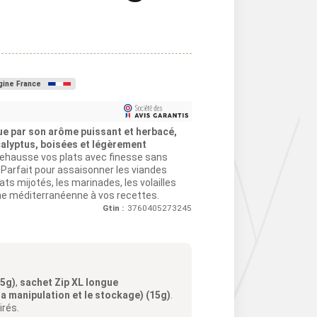
gine France
e par son arôme puissant et herbacé,
alyptus, boisées et légèrement
 rehausse vos plats avec finesse sans
 Parfait pour assaisonner les viandes
lats mijotés, les marinades, les volailles
che méditerranéenne à vos recettes.
Gtin :
3760405273245
15g)
,
sachet Zip XL longue
la manipulation et le stockage) (15g)
.
irés.