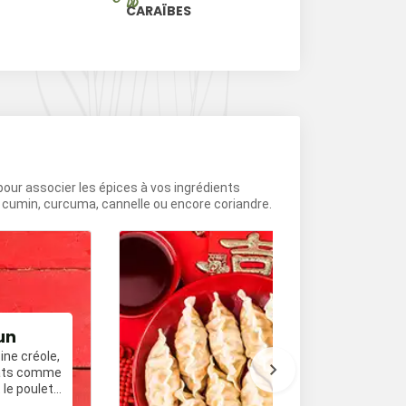
Vrais P
CARAÏBES
POIVRE NOI
VIET
 pour associer les épices à vos ingrédients
e cumin, curcuma, cannelle ou encore coriandre.
un
Cuisine chin
sine créole,
Souvent sautée a
plats comme
cette cuisine pro
 le poulet
plats comme les 
les canards laqués. Le poi
Je découvre