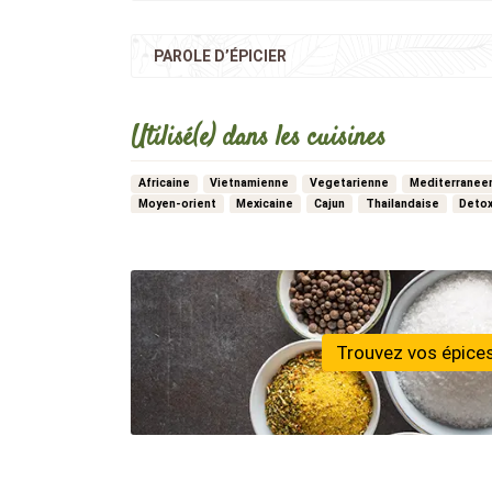
PAROLE D’ÉPICIER
Utilisé(e) dans les cuisines
Africaine
Vietnamienne
Vegetarienne
Mediterranee
Moyen-orient
Mexicaine
Cajun
Thailandaise
Deto
…
Bistrot
Noel
Vegan
Libanaise
Francaise
Trouvez vos épices