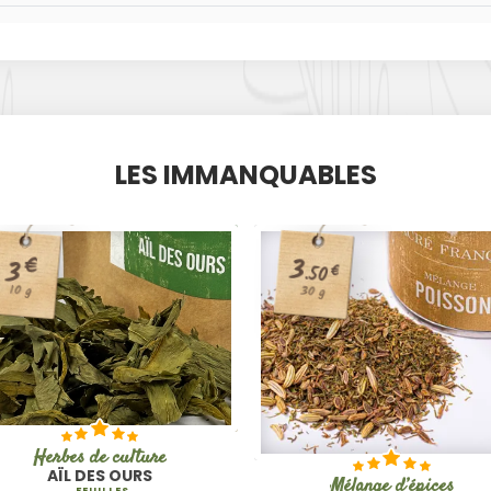
LES IMMANQUABLES
3
€
3
€
.50
10 g
30 g
Herbes de culture
AÏL DES OURS
Mélange d’épices
FEUILLES