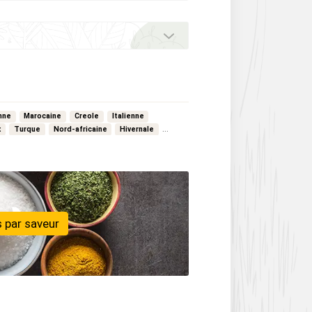
nne
Marocaine
Creole
Italienne
x
Turque
Nord-africaine
Hivernale
 par saveur