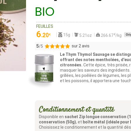
BIO
FEUILLES
6
.20
15g
€
Ori
€
5.21oz
266.67
/kg
5
sur 2 avis
/5
Le Thym Thymol Sauvage se distingu
2
offrant des notes mentholées, d'euc
citronnées.
Cette épice, très prisée,
0
masquer les saveurs des ingrédients.
0
grillées, les poêlées de légumes, les p
0
et les poissons, il apportera une tou
0
Conditionnement et quantité
Disponible en
sachet Zip longue conservation (
conservation (50g)
, et
boîte métal (idéale pour 
Choisissez le conditionnement et la quantité dés