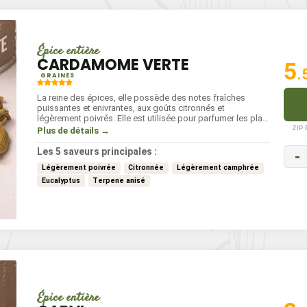
Épice entière
CARDAMOME VERTE
5
.
GRAINES
La reine des épices, elle possède des notes fraîches
puissantes et enivrantes, aux goûts citronnés et
légèrement poivrés. Elle est utilisée pour parfumer les plats
sucrés et salés, ainsi que les boissons chaudes comme le
ZIP
Plus de détails →
thé chai.
Les 5 saveurs principales :
-
Légèrement poivrée
Citronnée
Légèrement camphrée
Eucalyptus
Terpene anisé
Épice entière