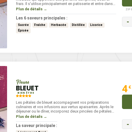
frais. Il s'utilise principalement en patisserie et entre dans
la composition des tisanes et des liqueurs anisées. Il est
Plus de détails →
ZIP
également apprécié avec les poissons et les légumes,
cuits ou en salade. Il s'incorpore à tout moment de vos
Les 6 saveurs principales :
-
préparations.
Sucrée
Fraîche
Herbacée
Distillée
Licorice
Épicée
Fleurs
4
BLEUET
€
BIEN ÊTRE
Les pétales de bleuet accompagnent vos préparations
culinaires et vos infusions aux vertus apaisantes. Après le
déjeuner ou le dîner, incorporez deux pincées de pétales
dans 200 ml d'eau frémissante et laissez infuser 10
Plus de détails →
minutes.
-
La saveur principale :