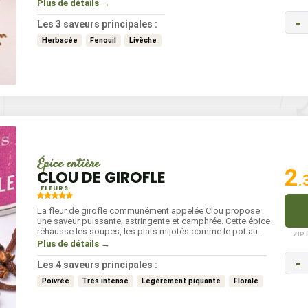
tomate.
Plus de détails →
-
Les 3 saveurs principales :
Herbacée
Fenouil
Livèche
Épice entière
2
CLOU DE GIROFLE
.
FLEURS
La fleur de girofle communément appelée Clou propose
une saveur puissante, astringente et camphrée. Cette épice
réhausse les soupes, les plats mijotés comme le pot au
ZIP
feu. Le clou de girofle rentre également dans la
Plus de détails →
composition de nombreux mélanges comme le quatre
-
épices.
Les 4 saveurs principales :
Poivrée
Très intense
Légèrement piquante
Florale