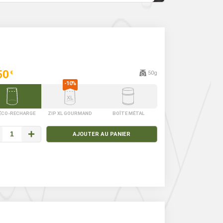
50
50g
€
 ÉCO-RECHARGE
ZIP XL GOURMAND
BOÎTE MÉTAL
+
AJOUTER AU PANIER