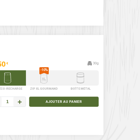
50
30g
€
 ÉCO-RECHARGE
ZIP XL GOURMAND
BOÎTE MÉTAL
+
AJOUTER AU PANIER