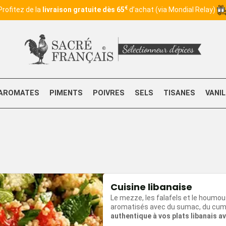
€
Profitez de la
livraison gratuite dès 65
d’achat (via Mondial Relay)
AROMATES
PIMENTS
POIVRES
SELS
TISANES
VANI
Cuisine libanaise
Le mezze, les falafels et le houmo
aromatisés avec du sumac, du cumin
authentique à vos plats libanais a