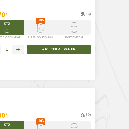
70
40g
€
 ÉCO-RECHARGE
ZIP XL GOURMAND
BOÎTE MÉTAL
+
AJOUTER AU PANIER
80
50g
€