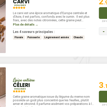
2
CARVI
.
GRAINES
Le carvi est une épice aromatique d'Europe centrale et
d'Asie, il est parfois, confondu avec le cumin. Il est plus
frais, avec des notes citronnées, cette graine peut
ZIP
remplacer ou s'associer au cumin.
Plus de détails →
-
Les 4 saveurs principales :
Florale
Puissante
Légèrement anisée
Chaude
Épice entière
3
CÉLERI
.
GRAINES
Cette graine aromatique issue du légume du meme nom
possède un goût plus concentré que les feuilles, plutôt
amer et citronné. Il parfume aisément vos préparations à la
ZIP