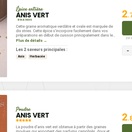
Épice entière
2
ANIS VERT
.
GRAINES
Cette graine aromatique verdâtre et ovale est marquée de
dix stries. Cette épice s'incorpore facilement dans vos
préparations en début de cuisson principalement dans les
ZIP
desserts. Ses aromes pricipaux sont camphrés: doux et
Plus de détails →
chauds.
-
Les 2 saveurs principales :
Anis
Herbacée
Poudre
ANIS VERT
2
.
La poudre d'anis vert est obtenue à partir des graines
moulues qui apportent des parfums camphrés, doux et