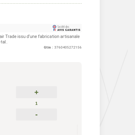
air Trade issu d'une fabrication artisanale
al..
Gtin :
3760405272156
+
-