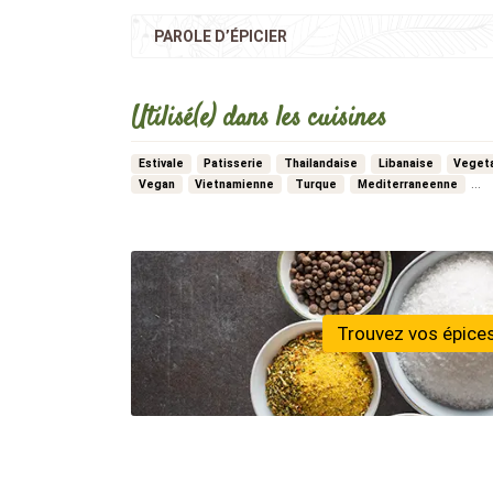
PAROLE D’ÉPICIER
Utilisé(e) dans les cuisines
Estivale
Patisserie
Thailandaise
Libanaise
Veget
…
Vegan
Vietnamienne
Turque
Mediterraneenne
Trouvez vos épices