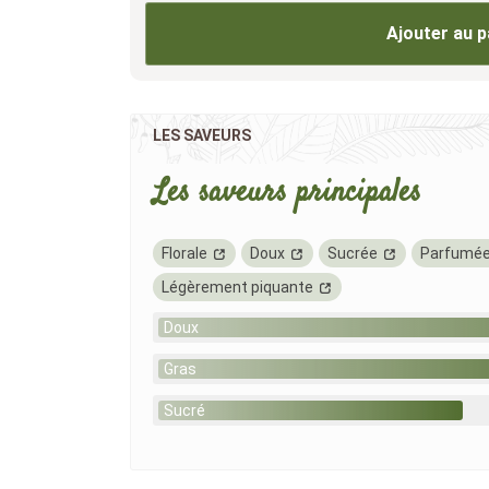
Ajouter au p
LES SAVEURS
Les saveurs principales
Florale
Doux
Sucrée
Parfumé
Légèrement piquante
Doux
Gras
Sucré