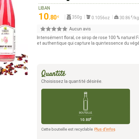
LIBAN
10
.80
350g
€
€
0.1056oz
30.86
/kg
Aucun avis
Intensément floral, ce sirop de rose 100 % naturel F
et authentique qui capture la quintessence du végét
n
Quantité
Choisissez la quantité désirée.
€
10.80
Cette bouteille est recyclable
Plus d'infos