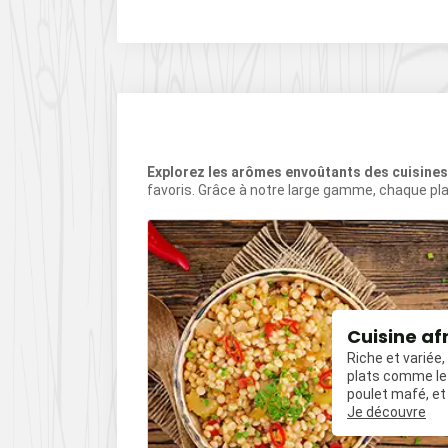
Explorez les arômes envoûtants des cuisine
favoris. Grâce à notre large gamme, chaque pla
our
Cuisine af
Riche et variée
t amuse-
plats comme le 
les mais
poulet mafé, et
uvent relevés
influences épic
Je découvre
es comme le
poivre, du cumin
oivre.