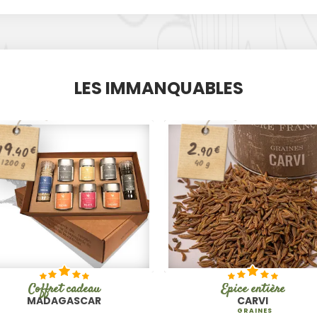
LES IMMANQUABLES
49
2
€
.90
.40
€
1200 g
40 g
Coffret cadeau
Épice entière
MADAGASCAR
CARVI
GRAINES