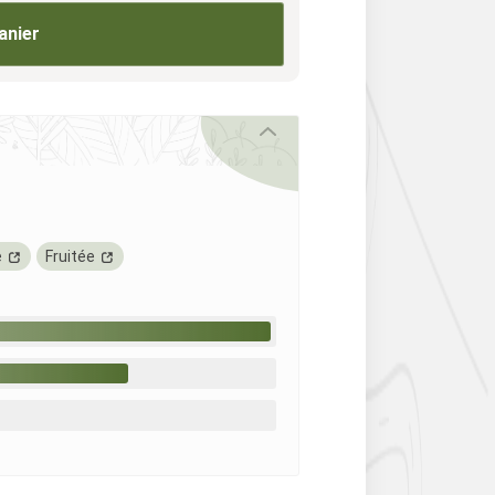
anier
e
Fruitée