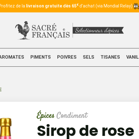
€
Profitez de la
livraison gratuite dès 65
d’achat (via Mondial Relay)
AROMATES
PIMENTS
POIVRES
SELS
TISANES
VANI
E
Épices
Condiment
Sirop de rose