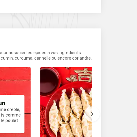
 pour associer les épices à vos ingrédients
e cumin, curcuma, cannelle ou encore coriandre.
un
Cuisine chin
sine créole,
Souvent sautée a
plats comme
cette cuisine pro
 le poulet
plats comme les 
les canards laqués. Le poi
Je découvre
de Sichuan et la b