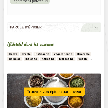
Légèrement poivrée
PAROLE D’ÉPICIER
Utilisé(e) dans les cuisines
Detox
Creole
Patisserie
Vegetarienne
Hivernale
Chinoise
Indienne
Africaine
Marocaine
Vegan
Bistrot
Moyen-orient
Noel
Nord-africaine
Mexicaine
…
Trouvez vos épices par saveur