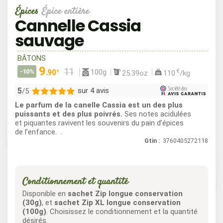
Épices
Épice entière
Cannelle Cassia
sauvage
BÂTONS
9
100g
-10%
.90
€
25.39oz
110
/kg
€
5
sur 4 avis
/5
Le parfum de la canelle Cassia est un des plus
4
puissants et des plus poivrés.
Ses notes acidulées
et piquantes ravivent les souvenirs du pain d’épices
0
de l’enfance. .
0
Gtin :
3760405272118
0
0
Conditionnement et quantité
Disponible en
sachet Zip longue conservation
(30g)
, et
sachet Zip XL longue conservation
(100g)
. Choisissez le conditionnement et la quantité
désirés.