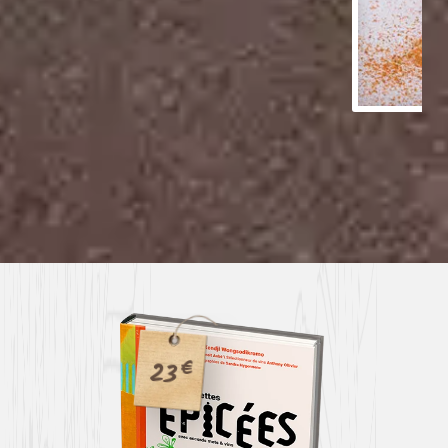
C
23
€