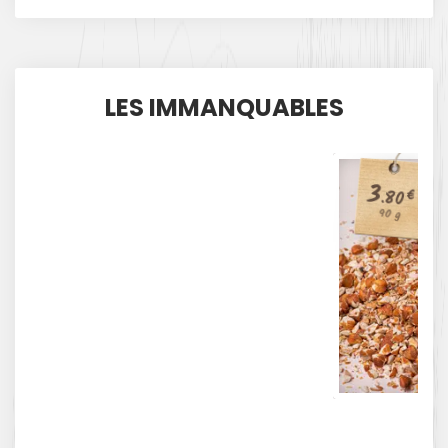
LES IMMANQUABLES
3
.80
€
90 g
Mé