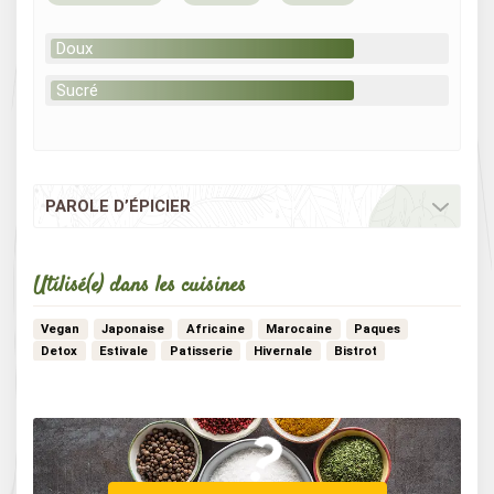
Doux
Sucré
PAROLE D’ÉPICIER
Utilisé(e) dans les cuisines
Vegan
Japonaise
Africaine
Marocaine
Paques
Detox
Estivale
Patisserie
Hivernale
Bistrot
…
Vegetarienne
Creole
Tex-mex
Indienne