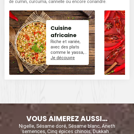
de cumin, curcuma, cannelle ou encore coriandre.
Cuisine
africaine
Riche et variée,
avec des plats
comme le yassa,
le poulet mafé, et
Je découvre
des influences
épicées avec du
poivre, du cumin,
et des piments.
VOUS AIMEREZ AUSSI…
Nigelle, Sésame doré, Sésame blanc, Aneth
semences, Cinq épices chinois, Dukkah…