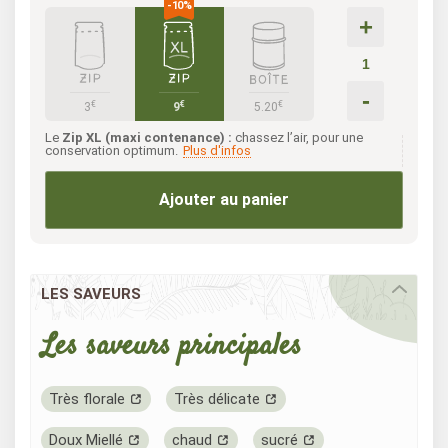
+
-
€
€
€
3
9
5.20
Le
Zip XL (maxi contenance) :
chassez l’air, pour une
conservation optimum.
Plus d'infos
Ajouter au panier
LES SAVEURS
Les saveurs principales
Très florale
Très délicate
Doux Miellé
chaud
sucré