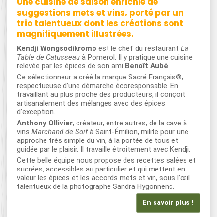
Une cuisine de saison enrichie de
suggestions mets et vins, porté par un
trio talentueux dont les créations sont
magnifiquement illustrées.
Kendji Wongsodikromo
est le chef du restaurant
La
Table de Catusseau
à Pomerol. Il y pratique une cuisine
relevée par les épices de son ami
Benoît Aubé
.
Ce sélectionneur a créé la marque Sacré Français®,
respectueuse d’une démarche écoresponsable. En
travaillant au plus proche des producteurs, il conçoit
artisanalement des mélanges avec des épices
d’exception.
Anthony Ollivier
, créateur, entre autres, de la cave à
vins
Marchand de Soif
à Saint-Émilion, milite pour une
approche très simple du vin, à la portée de tous et
guidée par le plaisir. Il travaille étroitement avec Kendji.
Cette belle équipe nous propose des recettes salées et
sucrées, accessibles au particulier et qui mettent en
valeur les épices et les accords mets et vin, sous l’œil
talentueux de la photographe Sandra Hygonnenc.
En savoir plus !