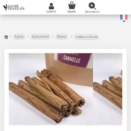
Epices
Epice entiere
Batons
CANNELLE CEYLAN