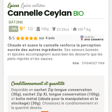
Épices
Épice entière
Cannelle Ceylan
BIO
BÂTONS
9
€
100g
€
-10%
25.39oz
100
/kg
5
sur 4 avis
/5
Chaude et suave la cannelle renforce la perception
4
sucrée des autres ingrédients.
Ses saveurs boiseés
et épicées accompagnent aussi bien les desserts que les
0
plats mijotés et les sauces.
0
Gtin :
3760405271968
0
0
Conditionnement et quantité
Disponible en
sachet Zip longue conservation
(30g)
,
sachet Zip XL longue conservation (100g)
,
et
boîte métal (idéale pour la manipulation et le
stockage) (30g)
. Choisissez le conditionnement et
la quantité désirés.