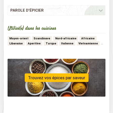
PAROLE D’ÉPICIER
Utilisé(e) dans les cuisines
Moyen-orient
Scandinave
Nord-africaine
Africaine
Libanaise
Aperitive
Turque
Italienne
Vietnamienne
Vegetarienne
Estivale
Francaise
Bistrot
Vegan
Thailandaise
Detox
Chinoise
Marocaine
…
Mediterraneenne
Creole
Trouvez vos épices par saveur