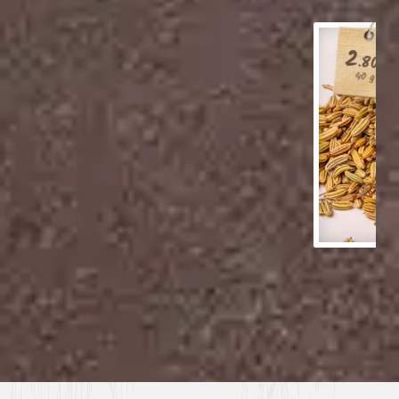
2
.80
€
40 g