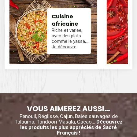
Cuisine
africaine
Riche et variée,
avec des plats
comme le yassa,
le poulet mafé, et
Je découvre
des influences
épicées avec du
poivre, du cumin,
et des piments.
VOUS AIMEREZ AUSSI…
Fenouil, Réglisse, Cajun, Baies sauvages de
Talauma, Tandoori Masala, Cacao…
Découvrez
les produits les plus appréciés de Sacré
Français !