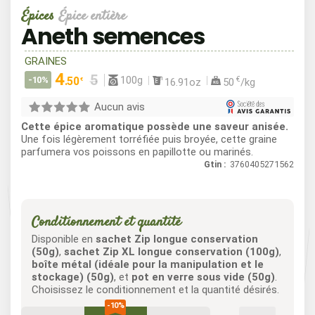
Épices
Épice entière
Aneth semences
GRAINES
4
100g
-10%
.50
€
16.91oz
50
/kg
€
Aucun avis
Cette épice aromatique possède une saveur anisée.
Une fois légèrement torréfiée puis broyée, cette graine
parfumera vos poissons en papillotte ou marinés.
Gtin :
3760405271562
Conditionnement et quantité
Disponible en
sachet Zip longue conservation
(50g)
,
sachet Zip XL longue conservation (100g)
,
boîte métal (idéale pour la manipulation et le
stockage) (50g)
, et
pot en verre sous vide (50g)
.
Choisissez le conditionnement et la quantité désirés.