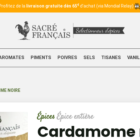
€
Profitez de la
livraison gratuite dès 65
d’achat (via Mondial Relay)
AROMATES
PIMENTS
POIVRES
SELS
TISANES
VANI
ME NOIRE
Épices
Épice entière
Cardamome 