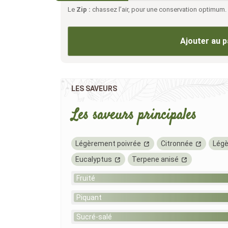
Le
Zip :
chassez l’air, pour une conservation optimum.
Ajouter au p
LES SAVEURS
Les saveurs principales
Légèrement poivrée
Citronnée
Lég
Eucalyptus
Terpene anisé
Fruité
Piquant
Sucré-salé