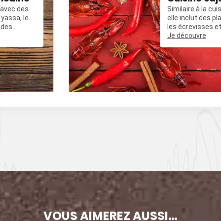
, avec des
Similaire à la cui
yassa, le
elle inclut des 
 des
les écrevisses et
ées avec du
frit épicé.
Je découvre
, et des
VOUS AIMEREZ AUSSI…