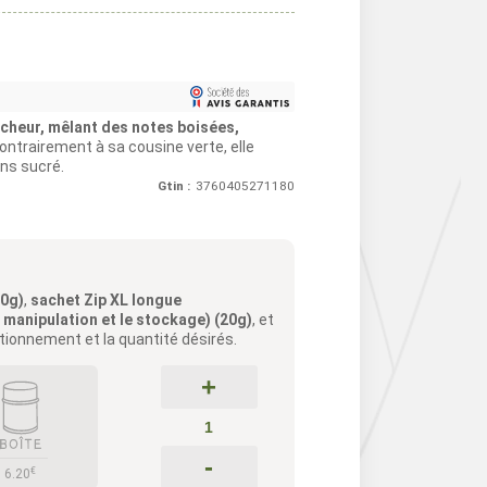
cheur, mêlant des notes boisées,
ontrairement à sa cousine verte, elle
ns sucré.
Gtin :
3760405271180
20g)
,
sachet Zip XL longue
a manipulation et le stockage) (20g)
, et
itionnement et la quantité désirés.
+
-
€
6.20