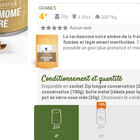
GRAINES
4
€
20g
€
3.39oz
200
/kg
Aucun avis
La cardamome noîre amène de la frai
fumées et légèrement mentholées.
C
possède un goût plus prononcé et moi
Conditionnement et quantité
Disponible en
sachet Zip longue conservation (
conservation (100g)
,
boîte métal (idéale pour l
pot en verre sous vide (20g)
. Choisissez le cond
€
€
4
18