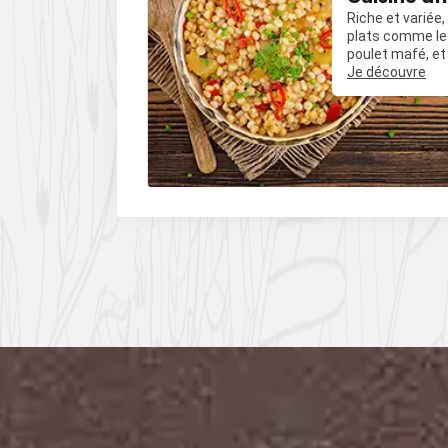
Riche et variée
t amuse-
plats comme le 
les mais
poulet mafé, et
uvent relevés
influences épic
Je découvre
es comme le
poivre, du cumin
oivre.
piments.