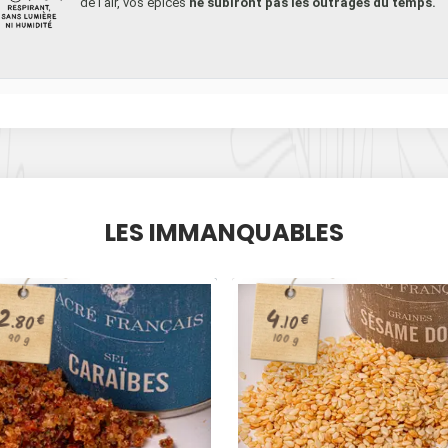
de l’air, vos épices
ne subiront pas les outrages du temps.
LES IMMANQUABLES
2
4
€
.80
€
.10
100 g
90 g