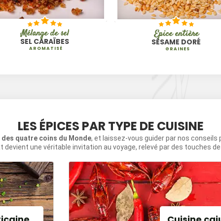
Mélange de sel
Épice entière
SEL CARAÏBES
SÉSAME DORÉ
AROMATISÉ
GRAINES
LES ÉPICES PAR TYPE DE CUISINE
s des quatre coins du Monde
, et laissez-vous guider par nos conseils
t devient une véritable invitation au voyage, relevé par des touches d
ricaine
Cuisine caj