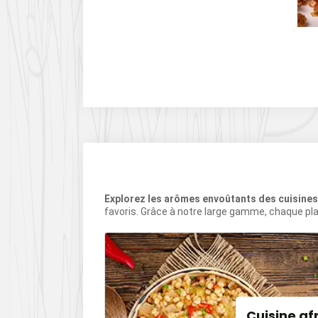
t cadeau
ERRANÉE
Explorez les arômes envoûtants des cuisine
favoris. Grâce à notre large gamme, chaque pla
our
Cuisine af