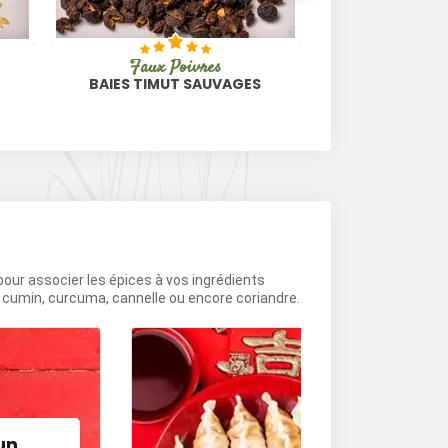
Faux Poivres
Herbes de
BAIES TIMUT SAUVAGES
AROMATIQUES 
FEUI
 pour associer les épices à vos ingrédients
e cumin, curcuma, cannelle ou encore coriandre.
un
Cuisine chin