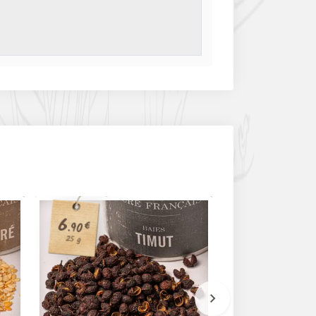
2
6
€
€
.90
.50
20 g
25 g