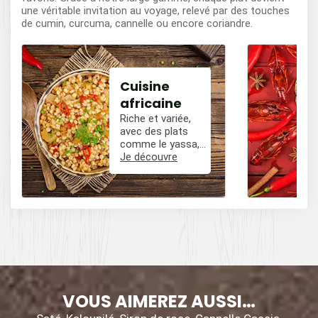
une véritable invitation au voyage, relevé par des touches
de cumin, curcuma, cannelle ou encore coriandre.
Cuisine
africaine
Riche et variée,
avec des plats
comme le yassa,
le poulet mafé, et
Je découvre
des influences
épicées avec du
poivre, du cumin,
et des piments.
VOUS AIMEREZ AUSSI…