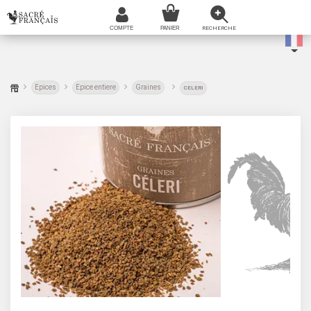
Epices
Epice entiere
Graines
CELERI