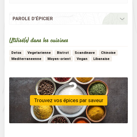
PAROLE D’ÉPICIER
Utilisé(e) dans les cuisines
Detox
Vegetarienne
Bistrot
Scandinave
Chinoise
Mediterraneenne
Moyen-orient
Vegan
Libanaise
Japonaise
Aperitive
Africaine
Creole
Hivernale
…
Turque
Estivale
Nord-africaine
Trouvez vos épices par saveur