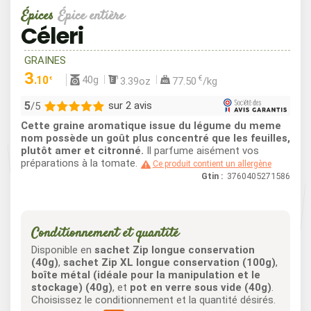
Épices
Épice entière
Céleri
GRAINES
3
40g
.10
€
3.39oz
77.50
/kg
€
5
sur 2 avis
/5
Cette graine aromatique issue du légume du meme
2
nom possède un goût plus concentré que les feuilles,
plutôt amer et citronné.
Il parfume aisément vos
0
préparations à la tomate.
Ce produit contient un allergène
0
Gtin :
3760405271586
0
0
Conditionnement et quantité
Disponible en
sachet Zip longue conservation
(40g)
,
sachet Zip XL longue conservation (100g)
,
boîte métal (idéale pour la manipulation et le
stockage) (40g)
, et
pot en verre sous vide (40g)
.
Choisissez le conditionnement et la quantité désirés.