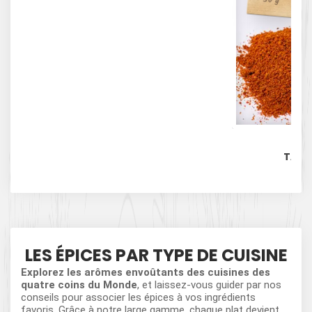
50 g
Mél
TAND
LES ÉPICES PAR TYPE DE CUISINE
Explorez les arômes envoûtants des cuisines des
quatre coins du Monde
, et laissez-vous guider par nos
conseils pour associer les épices à vos ingrédients
favoris. Grâce à notre large gamme, chaque plat devient