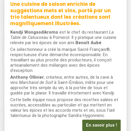
Une cuisine de saison enrichie de
suggestions mets et vins, porté par un
trio talentueux dont les créations sont
magnifiquement illustrées.
Kendji Wongsodikromo
est le chef du restaurant
La
Table de Catusseau
à Pomerol. Il y pratique une cuisine
relevée par les épices de son ami
Benoît Aubé
.
Ce sélectionneur a créé la marque Sacré Français®,
respectueuse d’une démarche écoresponsable. En
travaillant au plus proche des producteurs, il conçoit
artisanalement des mélanges avec des épices
d’exception.
Anthony Ollivier
, créateur, entre autres, de la cave à
vins
Marchand de Soif
à Saint-Émilion, milite pour une
approche très simple du vin, à la portée de tous et
guidée par le plaisir. Il travaille étroitement avec Kendji.
Cette belle équipe nous propose des recettes salées et
sucrées, accessibles au particulier et qui mettent en
valeur les épices et les accords mets et vin, sous l’œil
talentueux de la photographe Sandra Hygonnenc.
En savoir plus !