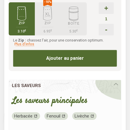
+
-
€
€
€
3.10
6.95
5.30
Le
Zip :
chassez l’air, pour une conservation optimum.
Plus d'infos
Ajouter au panier
LES SAVEURS
Les saveurs principales
Herbacée
Fenouil
Livèche