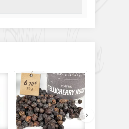
6
6
€
€
.70
.50
50 g
90 g