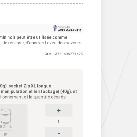
umin noir peut être utilisée comme
, de réglisse, d'anis vert avec des saveurs
Gtin :
3760405271425
40g)
,
sachet Zip XL longue
a manipulation et le stockage) (40g)
, et
itionnement et la quantité désirés.
+
-
€
5