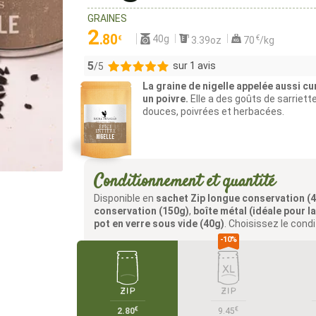
GRAINES
2
.80
40g
€
€
3.39oz
70
/kg
5
sur 1 avis
/5
La graine de nigelle appelée aussi c
1
un poivre.
Elle a des goûts de sarriette
douces, poivrées et herbacées.
0
0
0
0
Conditionnement et quantité
Disponible en
sachet Zip longue conservation (
conservation (150g)
,
boîte métal (idéale pour l
pot en verre sous vide (40g)
. Choisissez le cond
€
€
2.80
9.45