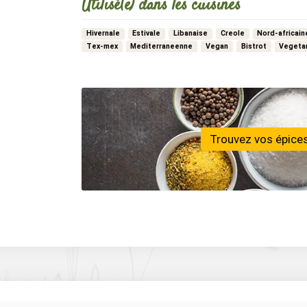
Utilisé(e) dans les cuisines
Hivernale
Estivale
Libanaise
Creole
Nord-africain
Tex-mex
Mediterraneenne
Vegan
Bistrot
Vegeta
…
Marocaine
Trouvez vos épices