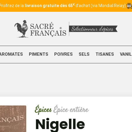
€
Profitez de la
livraison gratuite dès 65
d’achat (via Mondial Relay)
AROMATES
PIMENTS
POIVRES
SELS
TISANES
VANI
Épices
Épice entière
Nigelle