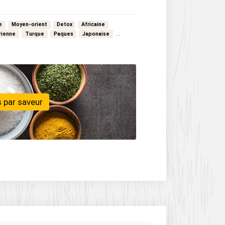
e
Moyen-orient
Detox
Africaine
rienne
Turque
Paques
Japonaise
 par saveur