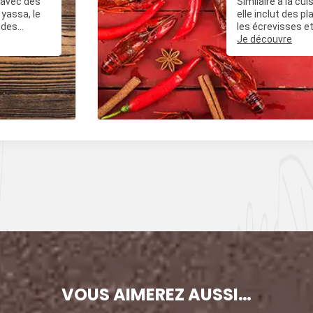
, avec des
Similaire à la cui
yassa, le
elle inclut des 
 des
les écrevisses et
ées avec du
frit épicé.
Je découvre
, et des
VOUS AIMEREZ AUSSI…