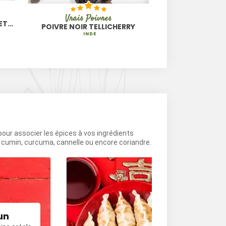
Vrais Poivres
Pur
KETCHUP AU PIMENT D'ESPELETTE
POIVRE NOIR TELLICHERRY
PURÉE DE PIMEN
INDE
FRA
 pour associer les épices à vos ingrédients
e cumin, curcuma, cannelle ou encore coriandre.
un
Cuisine chin