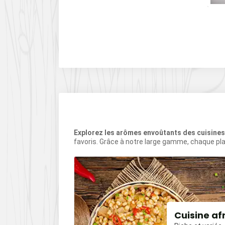
 entière
ASSIA SAUVAGE
ÂTONS
Explorez les arômes envoûtants des cuisine
favoris. Grâce à notre large gamme, chaque pla
our
Cuisine af