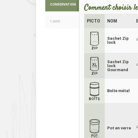
CONSERVATION
Comment choisir le
PICTO
NOM
1 AVIS
Sachet Zip
lock
Sachet Zip
lock
Gourmand
Boîte métal
Pot en verre