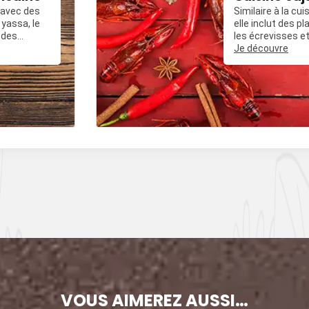
, avec des
Similaire à la cui
yassa, le
elle inclut des 
 des
les écrevisses et
ées avec du
frit épicé.
Je découvre
, et des
VOUS AIMEREZ AUSSI…