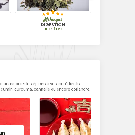
Mélanges
Mélange 
DIGESTION
QUATRE 
BIEN ÊTRE
 pour associer les épices à vos ingrédients
e cumin, curcuma, cannelle ou encore coriandre.
un
Cuisine chin