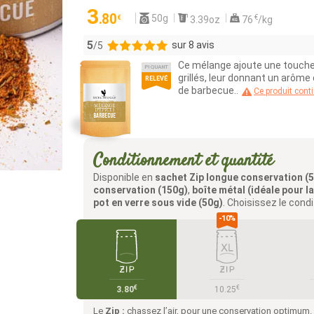
3
.80
50g
€
€
3.39oz
76
/kg
5
sur 8 avis
/5
Ce mélange ajoute une touche
PIQUANT
8
grillés, leur donnant un arôme
RELEVÉ
de barbecue..
0
Ce produit conti
0
0
0
Conditionnement et quantité
Disponible en
sachet Zip longue conservation (
conservation (150g)
,
boîte métal (idéale pour l
pot en verre sous vide (50g)
. Choisissez le cond
€
€
3.80
10.25
Le
Zip :
chassez l’air, pour une conservation optimum.