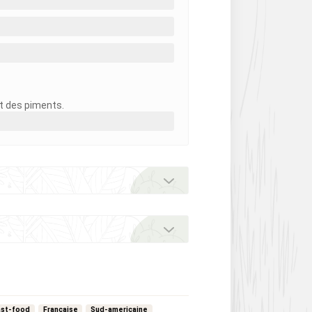
nt des piments.
ast-food
Francaise
Sud-americaine