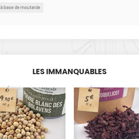
 à base de moutarde
LES IMMANQUABLES
9
€
5
€
.90
15 g
40 g