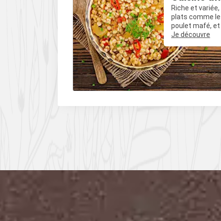
Riche et variée
t amuse-
plats comme le 
les mais
poulet mafé, et
uvent relevés
influences épic
Je découvre
es comme le
poivre, du cumin
oivre.
piments.