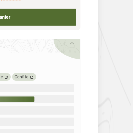
anier
ée
Confite