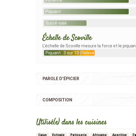
Pimenté
Piquant
Sucré-salé
Échelle de Scoville
L’échelle de Scoville mesure la force et le piqua
Piquant : 3 sur 10 (Relevé)
PAROLE D’ÉPICIER
COMPOSITION
Utilisé(e) dans les cuisines
Cajun
Estivale
Patisserie
Africaine
Aperitive
F