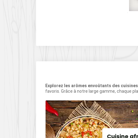
rué
DE CACAO
ÈVES
Explorez les arômes envoûtants des cuisine
favoris. Grâce à notre large gamme, chaque pla
our
Cuisine af