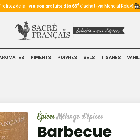
€
Profitez de la
livraison gratuite dès 65
d’achat (via Mondial Relay)
AROMATES
PIMENTS
POIVRES
SELS
TISANES
VANI
Épices
Mélange d’épices
Barbecue