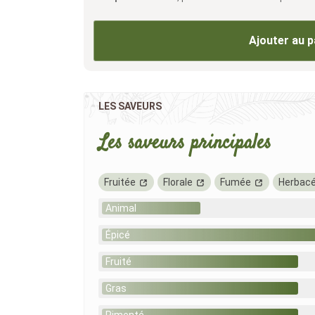
Ajouter au p
LES SAVEURS
Les saveurs principales
Fruitée
Florale
Fumée
Herbac
Animal
Épicé
Fruité
Gras