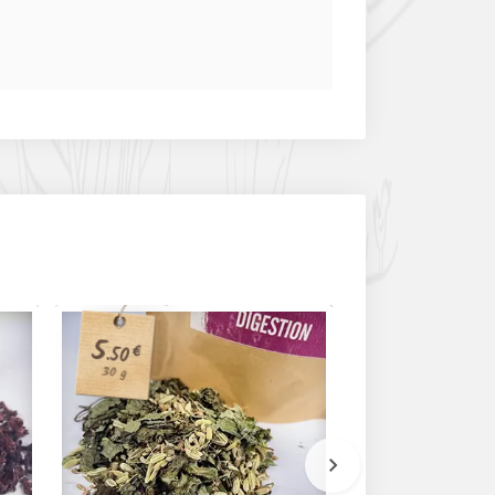
3
5
.80
€
.50
€
30 g
50 g