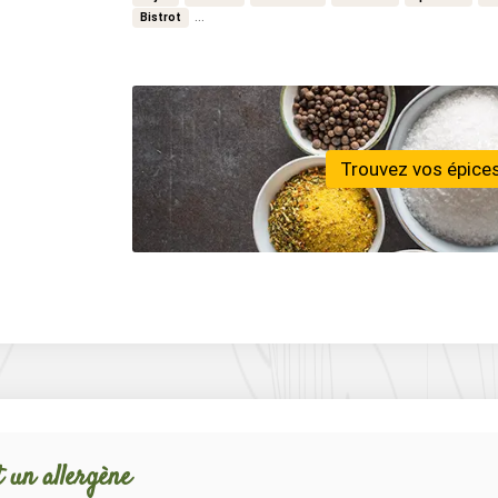
…
Bistrot
Trouvez vos épices
 un allergène