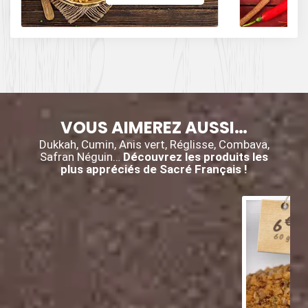
des influences
épicées avec du
poivre, du cumin,
et des piments.
VOUS AIMEREZ AUSSI…
Dukkah, Cumin, Anis vert, Réglisse, Combava,
Safran Néguin…
Découvrez les produits les
plus appréciés de Sacré Français !
€
6
60 g