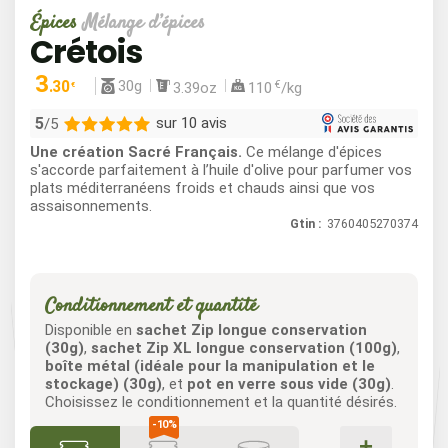
Épices
Mélange d’épices
Crétois
3
30g
.30
€
3.39oz
110
/kg
€
5
sur 10 avis
/5
Une création Sacré Français.
Ce mélange d'épices
10
s'accorde parfaitement à l’huile d'olive pour parfumer vos
plats méditerranéens froids et chauds ainsi que vos
0
assaisonnements.
0
Gtin :
3760405270374
0
0
Conditionnement et quantité
Disponible en
sachet Zip longue conservation
(30g)
,
sachet Zip XL longue conservation (100g)
,
boîte métal (idéale pour la manipulation et le
stockage) (30g)
, et
pot en verre sous vide (30g)
.
Choisissez le conditionnement et la quantité désirés.
+