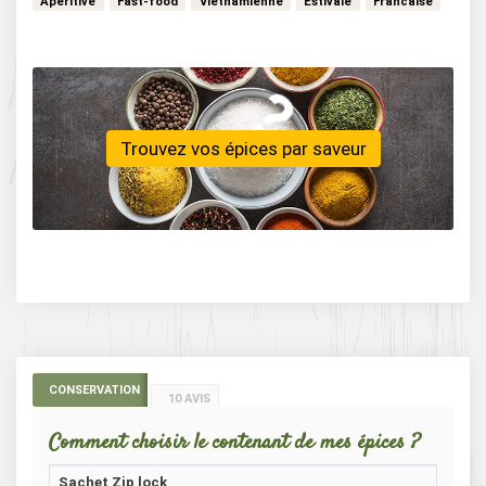
Aperitive
Fast-food
Vietnamienne
Estivale
Francaise
Vegetarienne
Vegan
Moyen-orient
Thailandaise
…
Bistrot
Africaine
Trouvez vos épices par saveur
CONSERVATION
10 AVIS
Comment choisir le contenant de mes épices ?
Sachet Zip lock