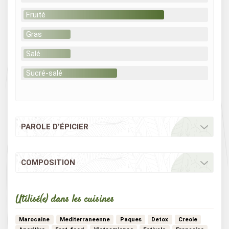
Fruité
Gras
Salé
Sucré-salé
PAROLE D’ÉPICIER
COMPOSITION
Utilisé(e) dans les cuisines
Marocaine
Mediterraneenne
Paques
Detox
Creole