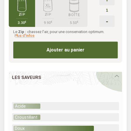
-
€
€
€
3.30
9.90
5.50
Le
Zip :
chassez l’air, pour une conservation optimum.
Plus d'infos
Ajouter au panier
LES SAVEURS
Acide
Croustillant
Doux