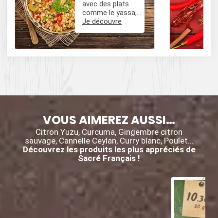
avec des plats
comme le yassa,
le poulet mafé, et
Je découvre
des influences
épicées avec du
poivre, du cumin,
et des piments.
VOUS AIMEREZ AUSSI…
Citron Yuzu, Curcuma, Gingembre citron
sauvage, Cannelle Ceylan, Curry blanc, Poulet…
Découvrez les produits les plus appréciés de
Sacré Français !
10
.30
€
30 g