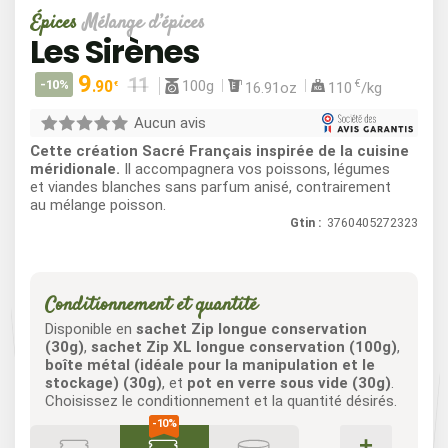
Épices
Mélange d’épices
Les Sirènes
9
100g
-10%
.90
€
16.91oz
110
/kg
€
Aucun avis
Cette création Sacré Français inspirée de la cuisine
méridionale.
Il accompagnera vos poissons, légumes
et viandes blanches sans parfum anisé, contrairement
au mélange poisson.
Gtin :
3760405272323
Conditionnement et quantité
Disponible en
sachet Zip longue conservation
(30g)
,
sachet Zip XL longue conservation (100g)
,
boîte métal (idéale pour la manipulation et le
stockage) (30g)
, et
pot en verre sous vide (30g)
.
Choisissez le conditionnement et la quantité désirés.
+