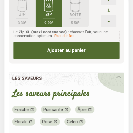
-
€
€
€
3.30
9.90
5.50
Le
Zip XL (maxi contenance) :
chassez l’air, pour une
conservation optimum.
Plus d'infos
Ajouter au panier
LES SAVEURS
Les saveurs principales
Fraîche
Puissante
Âpre
Florale
Rose
Céleri