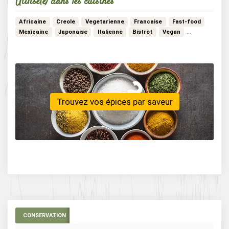
Utilisé(e) dans les cuisines
Africaine
Creole
Vegetarienne
Francaise
Fast-food
…
Mexicaine
Japonaise
Italienne
Bistrot
Vegan
Trouvez vos épices par saveur
CONSERVATION