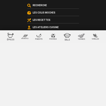
RECHERCHE
LES COLIS MOCHES
LES RECETTES
LES ATELIERS CUISINE
LES COFFRETS SUR-MESURE
LES CARTES CADEAU
QUI SOMMES-NOUS ?
LES CONDITIONS GÉNÉRALES DE VENTE
© 2026 SacreFrancais.fr créé avec
par
La chose verte