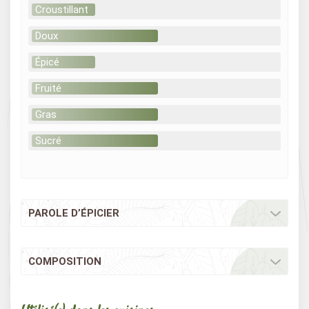
Croustillant
Doux
Épicé
Fruité
Gras
Sucré
PAROLE D’ÉPICIER
COMPOSITION