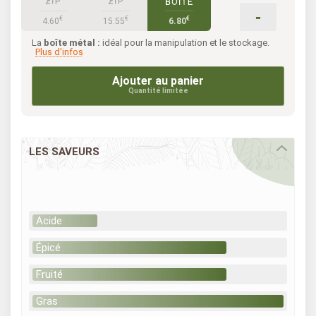
-
€
€
€
4.60
15.55
6.80
La
boîte métal :
idéal pour la manipulation et le stockage.
Plus d'infos
Ajouter au panier
Quantité limitée
LES SAVEURS
Acide
Épicé
Fruité
Gras