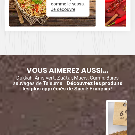
comme le yassa,
le poulet mafé, et
Je découvre
des influences
épicées avec du
poivre, du cumin,
et des piments.
VOUS AIMEREZ AUSSI…
Dukkah, Anis vert, Zaátar, Macis, Cumin, Baies
sauvages de Talauma…
Découvrez les produits
les plus appréciés de Sacré Français !
€
6
60 g