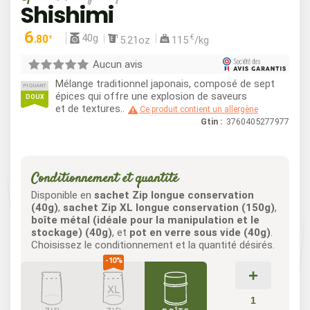
Shishimi
6
40g
.80
€
5.21oz
115
/kg
€
Aucun avis
Mélange traditionnel japonais, composé de sept
PIQUANT
épices qui offre une explosion de saveurs
DOUX
et de textures..
Ce produit contient un allergène
Gtin :
3760405277977
Conditionnement et quantité
Disponible en
sachet Zip longue conservation
(40g)
,
sachet Zip XL longue conservation (150g)
,
boîte métal (idéale pour la manipulation et le
stockage) (40g)
, et
pot en verre sous vide (40g)
.
Choisissez le conditionnement et la quantité désirés.
+