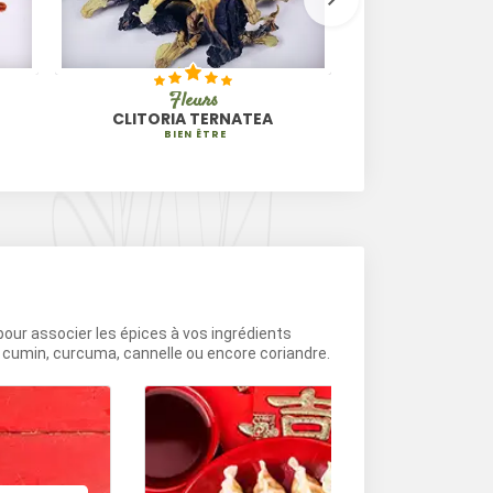
Fleurs
Épice e
CLITORIA TERNATEA
CORIA
BIEN ÊTRE
GRAI
 pour associer les épices à vos ingrédients
e cumin, curcuma, cannelle ou encore coriandre.