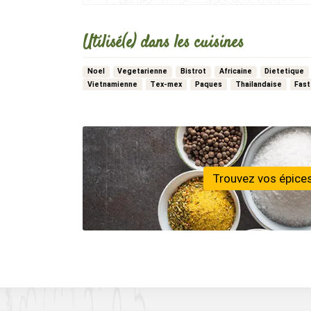
Utilisé(e) dans les cuisines
Noel
Vegetarienne
Bistrot
Africaine
Dietetique
Vietnamienne
Tex-mex
Paques
Thailandaise
Fas
…
Marocaine
Hivernale
Japonaise
Trouvez vos épices