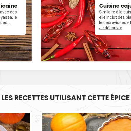
ricaine
Cuisine caj
, avec des
Similaire à la cui
yassa, le
elle inclut des 
 des
les écrevisses et
ées avec du
frit épicé.
Je découvre
, et des
LES RECETTES UTILISANT CETTE ÉPICE