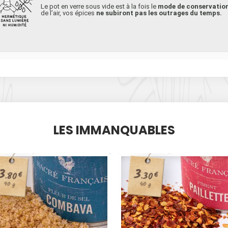
Le pot en verre sous vide est à la fois le
mode de conservation 
de l’air, vos épices
ne subiront pas les outrages du temps.
LES IMMANQUABLES
3
3
.80
.30
€
€
40 g
90 g