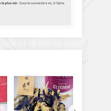
le plus sûr
. Sous le couvercle à vis, à l’abris
2
€
6
.80
€
10 g
40 g