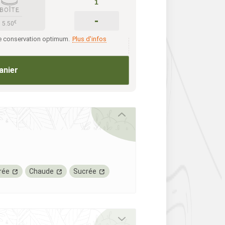
-
€
5.50
ne conservation optimum.
Plus d'infos
anier
rée
Chaude
Sucrée