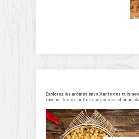
e de sel
ARAÏBES
MATISÉ
Explorez les arômes envoûtants des cuisine
favoris. Grâce à notre large gamme, chaque pla