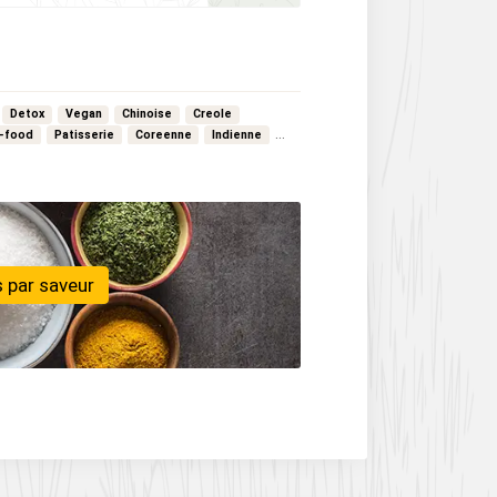
Detox
Vegan
Chinoise
Creole
t-food
Patisserie
Coreenne
Indienne
 par saveur