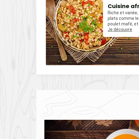
our
Cuisine af
Riche et variée
t amuse-
plats comme le 
les mais
poulet mafé, et
uvent relevés
influences épic
Je découvre
es comme le
poivre, du cumin
oivre.
piments.