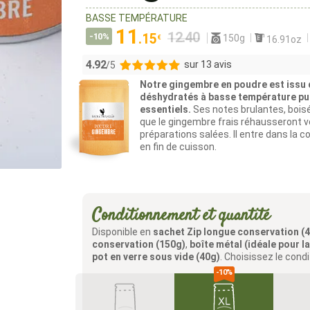
BASSE TEMPÉRATURE
11
-10%
.15
150g
€
16.91oz
4.92
sur 13 avis
/5
Notre gingembre en poudre est issu 
12
déshydratés à basse température pui
essentiels.
Ses notes brulantes, bois
1
que le gingembre frais réhausseront v
0
préparations salées. Il entre dans la 
0
en fin de cuisson.
0
Conditionnement et quantité
Disponible en
sachet Zip longue conservation (
conservation (150g)
,
boîte métal (idéale pour l
pot en verre sous vide (40g)
. Choisissez le cond