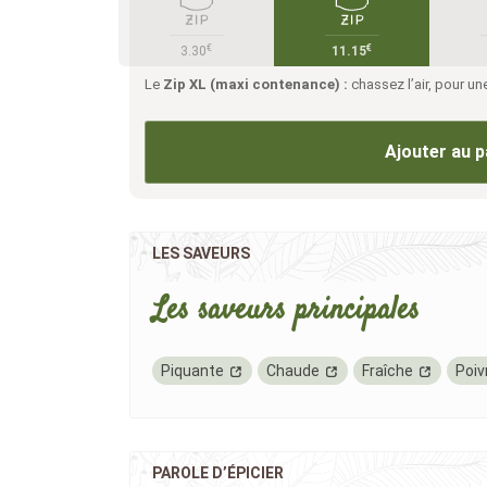
€
€
3.30
11.15
Le
Zip XL (maxi contenance) :
chassez l’air, pour u
Ajouter au p
LES SAVEURS
Les saveurs principales
Piquante
Chaude
Fraîche
Poiv
PAROLE D’ÉPICIER