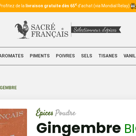
€
Profitez de la
livraison gratuite dès 65
d’achat (via Mondial Relay)
AROMATES
PIMENTS
POIVRES
SELS
TISANES
VANI
NGEMBRE
Épices
Poudre
Gingembre
B