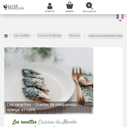
Les recettes
Cuisine du Monde
Poisson
GRAVLAX DE MAQUEREAU ORANGE 
Les recettes - Gravlax de maquereau,
Les rece
orange et café.
orange et
Les recettes
Cuisine du Monde