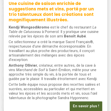
Une cuisine de saison enrichie de
suggestions mets et vins, porté par un
trio talentueux dont les créations sont
magnifiquement illustrées.
Kendji Wongsodikromo
est le chef du restaurant
La
Table de Catusseau
à Pomerol. Il y pratique une cuisine
relevée par les épices de son ami
Benoît Aubé
.
Ce sélectionneur a créé la marque Sacré Français®,
respectueuse d’une démarche écoresponsable. En
travaillant au plus proche des producteurs, il conçoit
artisanalement des mélanges avec des épices
d’exception.
Anthony Ollivier
, créateur, entre autres, de la cave à
vins
Marchand de Soif
à Saint-Émilion, milite pour une
approche très simple du vin, à la portée de tous et
guidée par le plaisir. Il travaille étroitement avec Kendji.
Cette belle équipe nous propose des recettes salées et
sucrées, accessibles au particulier et qui mettent en
valeur les épices et les accords mets et vin, sous l’œil
talentueux de la photographe Sandra Hygonnenc.
En savoir plus !