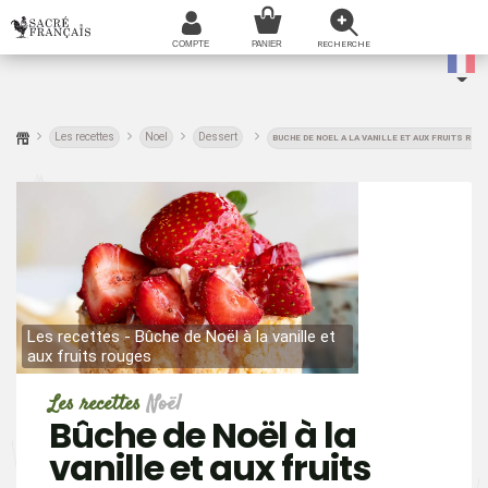
Les recettes
Noel
Dessert
BUCHE DE NOEL A LA VANILLE ET AUX FRUITS ROU
Les recettes - Bûche de Noël à la vanille et
Les recet
aux fruits rouges
aux frui
Les recettes
Noël
Bûche de Noël à la
vanille et aux fruits