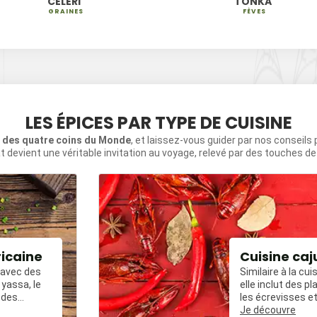
CÉLERI
TONKA
GRAINES
FÈVES
LES ÉPICES PAR TYPE DE CUISINE
s des quatre coins du Monde
, et laissez-vous guider par nos conseils
t devient une véritable invitation au voyage, relevé par des touches d
ricaine
Cuisine caj
, avec des
Similaire à la cui
yassa, le
elle inclut des 
 des
les écrevisses et
ées avec du
frit épicé.
Je découvre