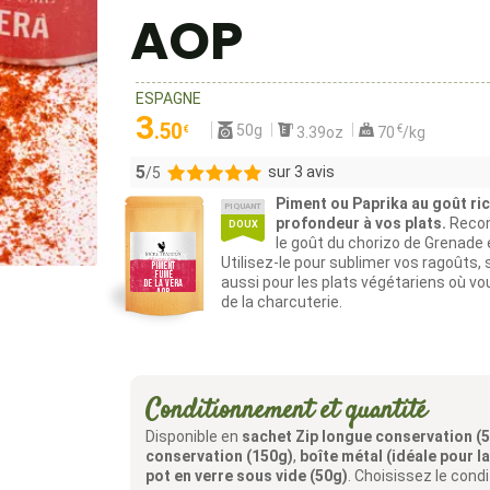
AOP
ESPAGNE
3
.50
50g
€
€
3.39oz
70
/kg
5
sur 3 avis
/5
Piment ou Paprika au goût rich
PIQUANT
3
profondeur à vos plats.
Recon
DOUX
le goût du chorizo de Grenade e
0
Utilisez-le pour sublimer vos ragoûts,
0
aussi pour les plats végétariens où v
0
de la charcuterie.
0
Conditionnement et quantité
Disponible en
sachet Zip longue conservation (
conservation (150g)
,
boîte métal (idéale pour l
pot en verre sous vide (50g)
. Choisissez le cond