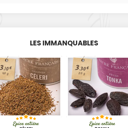
LES IMMANQUABLES
3
3
€
.30
€
.10
20 g
40 g
Épice entière
Épice entière