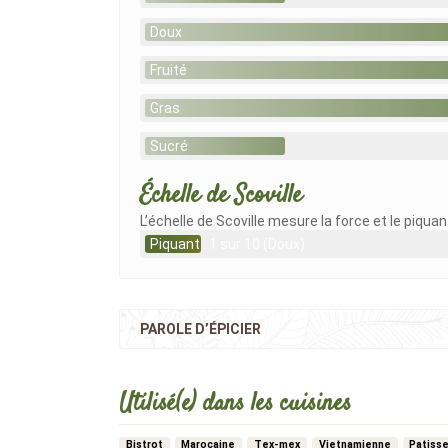
Doux
Fruité
Gras
Sucré
Échelle de Scoville
L’échelle de Scoville mesure la force et le piqua
Piquant : 1 sur 10 (Doux)
PAROLE D’ÉPICIER
Utilisé(e) dans les cuisines
Bistrot
Marocaine
Tex-mex
Vietnamienne
Patisse