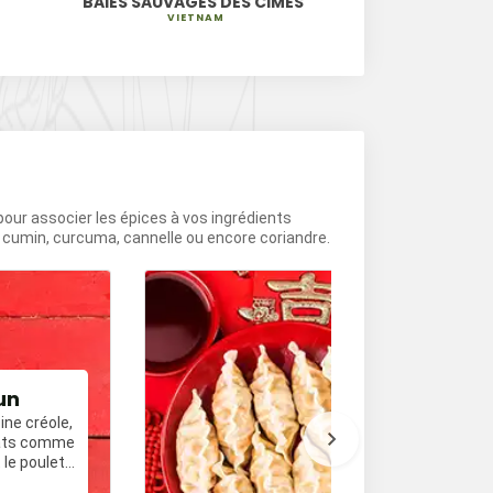
BAIES SAUVAGES DES CÎMES
POIVRE BLAN
VIETNAM
CAME
 pour associer les épices à vos ingrédients
e cumin, curcuma, cannelle ou encore coriandre.
un
Cuisine chin
sine créole,
Souvent sautée a
plats comme
cette cuisine pro
 le poulet
plats comme les 
les canards laqués. Le poi
Je découvre