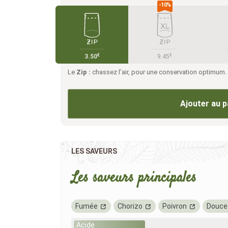
€
€
3.50
9.45
Le
Zip :
chassez l’air, pour une conservation optimum.
Ajouter au p
LES SAVEURS
Les saveurs principales
Fumée
Chorizo
Poivron
Douce
Acide