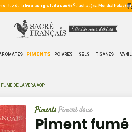
€
Profitez de la
livraison gratuite dès 65
d’achat (via Mondial Relay)
PIMENTS
AROMATES
POIVRES
SELS
TISANES
VANI
 FUME DE LA VERA AOP
Piments
Piment doux
Piment fumé 