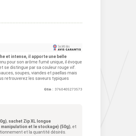
e et intense, il apporte une belle
nu pour son arôme fumé unique, il évoque
t se distingue par sa couleur rouge vif.
 sauces, soupes, viandes et paellas mais
ous retrouverez les saveurs typiques
Gtin :
3760405273573
50g)
,
sachet Zip XL longue
a manipulation et le stockage) (50g)
, et
itionnement et la quantité désirés.