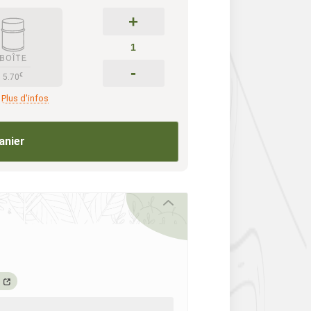
+
-
€
5.70
Plus d'infos
anier