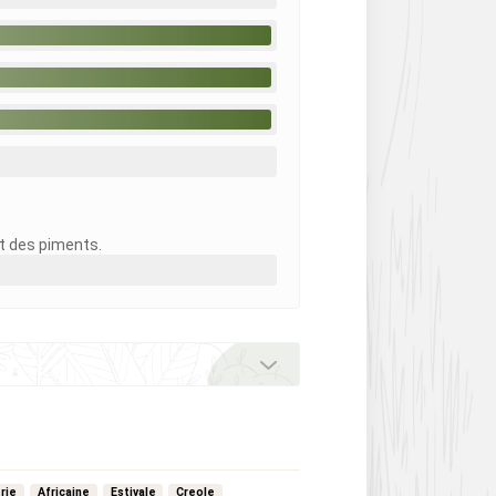
nt des piments.
rie
Africaine
Estivale
Creole