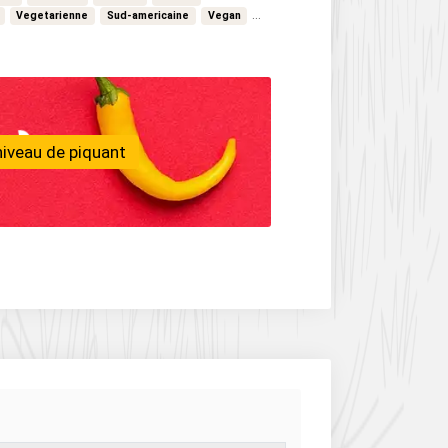
…
Vegetarienne
Sud-americaine
Vegan
niveau de piquant