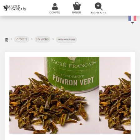
Piments
Poivrons
POIVRON VERT