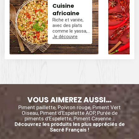
Cuisine
africaine
Riche et variée,
avec des plats
comme le yassa,
le poulet mafé, et
Je découvre
des influences
épicées avec du
poivre, du cumin,
et des piments.
VOUS AIMEREZ AUSSI…
Piment paillette, Poivron rouge, Piment Vert
Oiseau, Piment d’Espelette AOP, Purée de
piments d'Espelette, Piment Cayenne…
Découvrez les produits les plus appréciés de
Sacré Français !