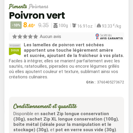
Piments
Poivrons
Poivron vert
8
100g
-10%
.40
€
16.91oz
93.33
/kg
€
Aucun avis
Les lamelles de poivron vert séchées
PIQUANT
apportent une touche légèrement amère
DOUX
et sucrée, ajoutant de la fraîcheur à vos plats.
Faciles à intégrer, elles se marient parfaitement avec les
sautés, ratatouilles, piperades ou encore légumes grillés
où elles ajoutent couleur et texture, sublimant ainsi vos
créations culinaires.
Gtin :
3760405273672
Conditionnement et quantité
Disponible en
sachet Zip longue conservation
(30g)
,
sachet Zip XL longue conservation (100g)
,
boîte métal (idéale pour la manipulation et le
stockage) (30g)
, et
pot en verre sous vide (30g)
.