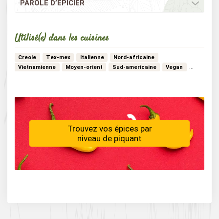
PAROLE D’ÉPICIER
Utilisé(e) dans les cuisines
Creole
Tex-mex
Italienne
Nord-africaine
Vietnamienne
Moyen-orient
Sud-americaine
Vegan
Vegetarienne
Bistrot
Thailandaise
Africaine
…
Marocaine
Trouvez vos épices par
niveau de piquant