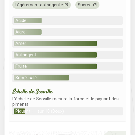
Légèrement astringente
Sucrée
Acide
Aigre
Amer
Astringent
Fruité
Sucré-salé
Échelle de Scoville
L’échelle de Scoville mesure la force et le piquant des
piments.
Piquant : 1 sur 10 (Doux)