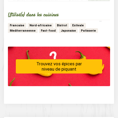
Utilisé(e) dans les cuisines
Francaise
Nord-africaine
Bistrot
Estivale
Mediterraneenne
Fast-food
Japonaise
Patisserie
Vegetarienne
Paques
Vegan
Africaine
Detox
…
Marocaine
Creole
Dietetique
Trouvez vos épices par
niveau de piquant