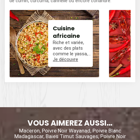
de cumin, curcuma, cannelle ou encore coriandre.
Cuisine
africaine
Riche et variée,
avec des plats
comme le yassa,
le poulet mafé, et
Je découvre
des influences
épicées avec du
poivre, du cumin,
et des piments.
VOUS AIMEREZ AUSSI…
Maceron, Poivre Noir Wayanad, Poivre Blanc
Madagascar, Baies Timut Sauvages, Poivre Noir