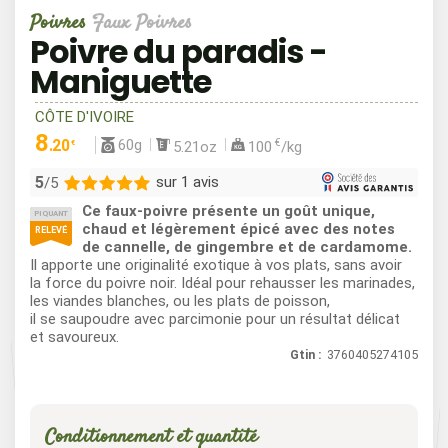
Poivres
Faux Poivres
Poivre du paradis -
Maniguette
CÔTE D'IVOIRE
8
60g
.20
€
5.21oz
100
/kg
€
5
sur 1 avis
/5
Ce faux-poivre présente un goût unique,
PIQUANT
1
chaud et légèrement épicé avec des notes
RELEVÉ
de cannelle, de gingembre et de cardamome.
0
Il apporte une originalité exotique à vos plats, sans avoir
0
la force du poivre noir. Idéal pour rehausser les marinades,
0
les viandes blanches, ou les plats de poisson,
il se saupoudre avec parcimonie pour un résultat délicat
0
et savoureux.
Gtin :
3760405274105
Conditionnement et quantité