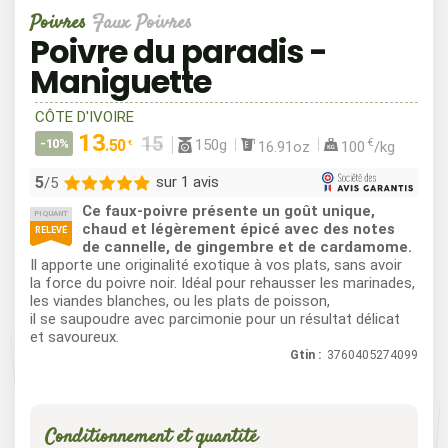
Poivres
Faux Poivres
Poivre du paradis -
Maniguette
CÔTE D'IVOIRE
13
150g
-10%
.50
€
16.91oz
100
/kg
€
5
sur 1 avis
/5
Ce faux-poivre présente un goût unique,
PIQUANT
1
chaud et légèrement épicé avec des notes
RELEVÉ
de cannelle, de gingembre et de cardamome.
0
Il apporte une originalité exotique à vos plats, sans avoir
0
la force du poivre noir. Idéal pour rehausser les marinades,
0
les viandes blanches, ou les plats de poisson,
il se saupoudre avec parcimonie pour un résultat délicat
0
et savoureux.
Gtin :
3760405274099
Conditionnement et quantité