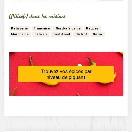
Utilisé(e) dans les cuisines
Patisserie
Francaise
Nord-africaine
Paques
Marocaine
Estivale
Fast-food
Bistrot
Detox
Vegetarienne
Mediterraneenne
Japonaise
Creole
…
Vegan
Africaine
Dietetique
Trouvez vos épices par
niveau de piquant