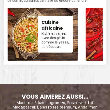
de cumin, curcuma, cannelle ou encore coriandre.
Cuisine
africaine
Riche et variée,
avec des plats
comme le yassa,
le poulet mafé, et
Je découvre
des influences
épicées avec du
poivre, du cumin,
et des piments.
VOUS AIMEREZ AUSSI…
Maceron, 6 baies agrumes, Poivre vert frit
Madagascar, Baies roses premium, Andaliman