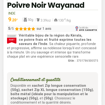
Poivre Noir Wayanad
INDE
9
50g
.20
€
3.39oz
130
/kg
€
5
sur 1 avis
/5
Véritable bijou de la région du Kérala,
PIQUANT
1
ce poivre frais et fruité exprime toutes les
FORT
saveurs de l'Inde.
Sa chaleur piquante, profonde
0
et progressive, affirme sa noblesse lorsqu'il est concassé
0
à la minute. Un cru sauvage et intense qui transforme
0
chaque plat en une expérience sensorielle rare.
0
Gtin :
3701786500575
Conditionnement et quantité
Disponible en
sachet Zip longue conservation
(50g)
,
sachet Zip XL longue conservation (150g)
,
boîte métal (idéale pour la manipulation et le
stockage) (50g)
, et
(50g)
. Choisissez le
conditionnement et la quantité désirés.