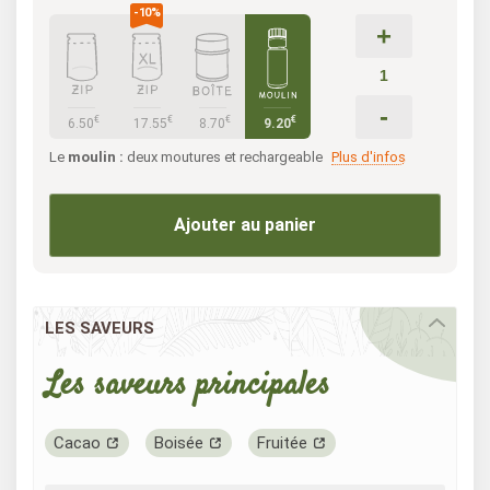
+
-
€
€
€
€
6.50
17.55
8.70
9.20
Le
moulin :
deux moutures et rechargeable
Plus d'infos
Ajouter au panier
LES SAVEURS
Les saveurs principales
Cacao
Boisée
Fruitée