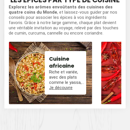
Explorez les arômes envoûtants des cuisines des
quatre coins du Monde
, et laissez-vous guider par nos
conseils pour associer les épices à vos ingrédients
favoris. Grâce à notre large gamme, chaque plat devient
une véritable invitation au voyage, relevé par des touches
de cumin, curcuma, cannelle ou encore coriandre.
Cuisine
africaine
Riche et variée,
avec des plats
comme le yassa,
le poulet mafé, et
Je découvre
des influences
épicées avec du
poivre, du cumin,
et des piments.