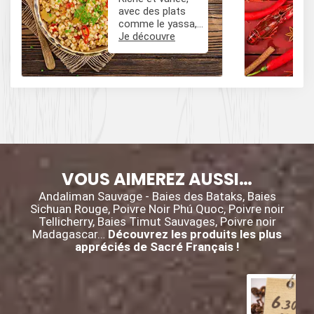
avec des plats
comme le yassa,
le poulet mafé, et
Je découvre
des influences
épicées avec du
poivre, du cumin,
et des piments.
VOUS AIMEREZ AUSSI…
Andaliman Sauvage - Baies des Bataks, Baies
Sichuan Rouge, Poivre Noir Phú Quoc, Poivre noir
Tellicherry, Baies Timut Sauvages, Poivre noir
Madagascar…
Découvrez les produits les plus
appréciés de Sacré Français !
6
.30
€