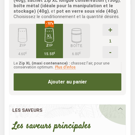
(40g)
,
sachet Zip XL longue conservation (150g)
,
boîte métal (idéale pour la manipulation et le
stockage) (40g)
, et
pot en verre sous vide (40g)
.
Choisissez le conditionnement et la quantité désirés.
+
-
€
€
€
4.60
15.55
6.80
Le
Zip XL (maxi contenance) :
chassez l’air, pour une
conservation optimum.
Plus d'infos
Ajouter au panier
LES SAVEURS
Les saveurs principales