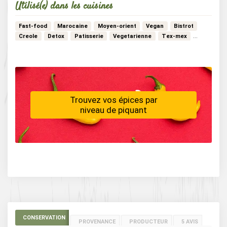
Utilisé(e) dans les cuisines
Fast-food
Marocaine
Moyen-orient
Vegan
Bistrot
Creole
Detox
Patisserie
Vegetarienne
Tex-mex
…
Noel
Estivale
Hivernale
Indienne
Africaine
Trouvez vos épices par
niveau de piquant
CONSERVATION
PROVENANCE
PRODUCTEUR
5 AVIS