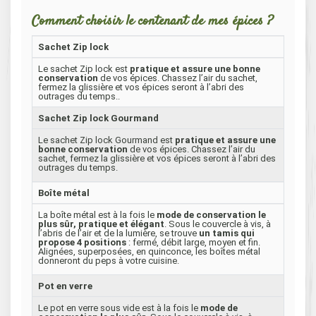
Comment choisir le contenant de mes épices ?
Sachet Zip lock
Le sachet Zip lock est
pratique et assure une bonne
conservation
de vos épices. Chassez l’air du sachet,
fermez la glissière et vos épices seront à l’abri des
outrages du temps..
Sachet Zip lock Gourmand
Le sachet Zip lock Gourmand est
pratique et assure une
bonne conservation
de vos épices. Chassez l’air du
sachet, fermez la glissière et vos épices seront à l’abri des
outrages du temps.
Boîte métal
La boîte métal est à la fois le
mode de conservation le
plus sûr, pratique et élégant
. Sous le couvercle à vis, à
l’abris de l’air et de la lumière, se trouve
un tamis qui
propose 4 positions
: fermé, débit large, moyen et fin.
Alignées, superposées, en quinconce, les boîtes métal
donneront du peps à votre cuisine.
Pot en verre
Le pot en verre sous vide est à la fois le
mode de