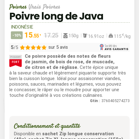
Poivres
Vrais Poivres
Poivre long de Java
INDONÉSIE
15
150g
-10%
.55
€
16.91oz
115
/kg
€
5
sur 5 avis
/5
Ce poivre possède des notes de fleurs
PIQUANT
5
de jasmin, de bois de rose, de muscade,
FORT
de citron et de réglisse.
Cette épice unique
0
à la saveur chaude et légèrement piquante supporte très
0
bien la cuisson longue. Idéal pour assaisonner viandes,
0
poissons, sauces, marinades et légumes, vous pouvez
le concasser, le râper ou le moudre pour apporter une
0
touche d'originalité à vos créations culinaires.
Gtin :
3760405274273
Conditionnement et quantité
Disponible en
sachet Zip longue conservation