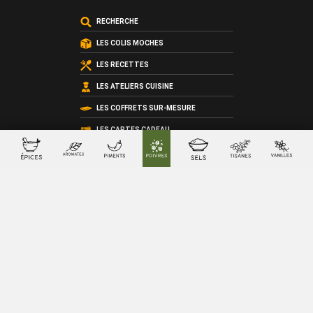
RECHERCHE
LES COLIS MOCHES
LES RECETTES
LES ATELIERS CUISINE
LES COFFRETS SUR-MESURE
LES CARTES CADEAU
QUI SOMMES-NOUS ?
LES CONDITIONS GÉNÉRALES DE VENTE
© 2026 SacreFrancais.fr créé avec
par
La chose verte