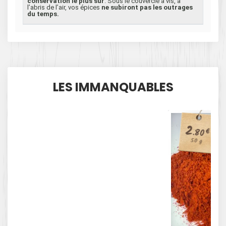
conservation le plus sûr
. Sous le couvercle à vis, à
l’abris de l’air, vos épices
ne subiront pas les outrages
du temps.
LES IMMANQUABLES
2
.80
€
50 g