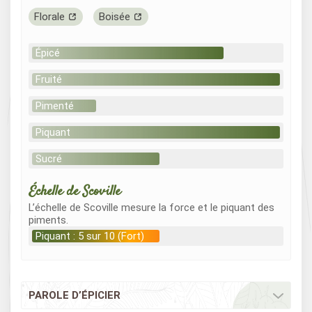
Florale
Boisée
Épicé
Fruité
Pimenté
Piquant
Sucré
Échelle de Scoville
L’échelle de Scoville mesure la force et le piquant des
piments.
Piquant : 5 sur 10 (Fort)
PAROLE D’ÉPICIER