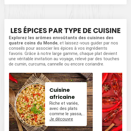
LES ÉPICES PAR TYPE DE CUISINE
Explorez les arômes envoûtants des cuisines des
quatre coins du Monde
, et laissez-vous guider par nos
conseils pour associer les épices à vos ingrédients
favoris. Grâce à notre large gamme, chaque plat devient
une véritable invitation au voyage, relevé par des touches
de cumin, curcuma, cannelle ou encore coriandre.
Cuisine
africaine
Riche et variée,
avec des plats
comme le yassa,
le poulet mafé, et
Je découvre
des influences
épicées avec du