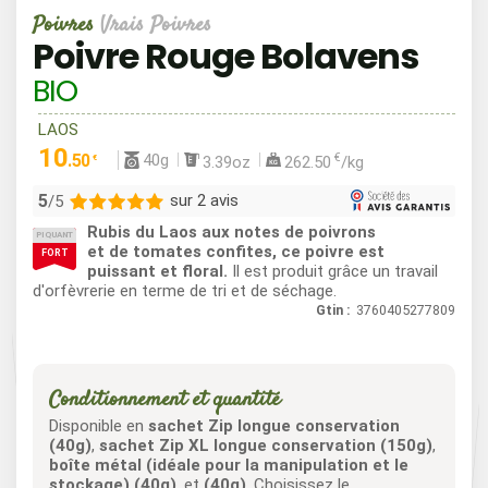
Poivres
Vrais Poivres
Poivre Rouge Bolavens
BIO
LAOS
10
40g
.50
€
3.39oz
262.50
/kg
€
5
sur 2 avis
/5
Rubis du Laos aux notes de poivrons
PIQUANT
2
et de tomates confites, ce poivre est
FORT
puissant et floral.
Il est produit grâce un travail
0
d'orfèvrerie en terme de tri et de séchage.
0
Gtin :
3760405277809
0
0
Conditionnement et quantité
Disponible en
sachet Zip longue conservation
(40g)
,
sachet Zip XL longue conservation (150g)
,
boîte métal (idéale pour la manipulation et le
stockage) (40g)
, et
(40g)
. Choisissez le