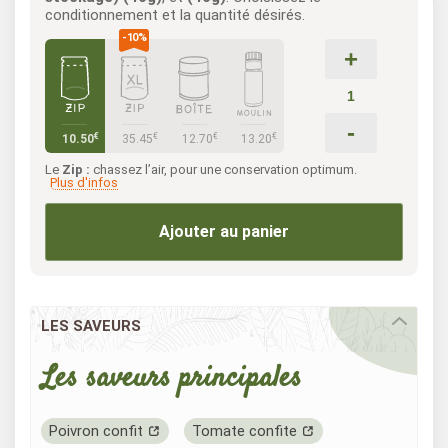
conditionnement et la quantité désirés.
+
-
€
€
€
€
10.50
35.45
12.70
13.20
Le
Zip :
chassez l’air, pour une conservation optimum.
Plus d'infos
Ajouter au panier
LES SAVEURS
Les saveurs principales
Poivron confit
Tomate confite