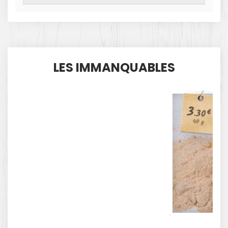
LES IMMANQUABLES
3
.30
€
40 g