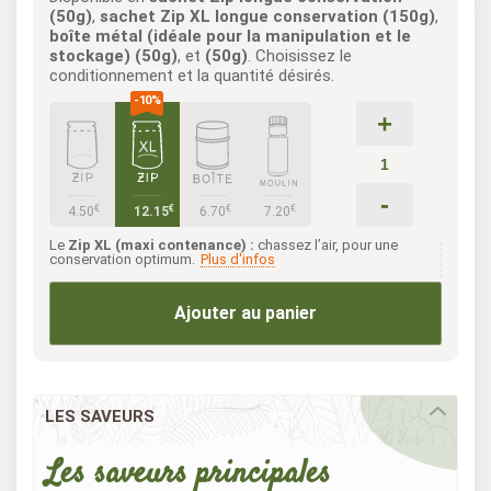
(50g)
,
sachet Zip XL longue conservation (150g)
,
boîte métal (idéale pour la manipulation et le
stockage) (50g)
, et
(50g)
. Choisissez le
conditionnement et la quantité désirés.
+
-
€
€
€
€
4.50
12.15
6.70
7.20
Le
Zip XL (maxi contenance) :
chassez l’air, pour une
conservation optimum.
Plus d'infos
Ajouter au panier
LES SAVEURS
Les saveurs principales