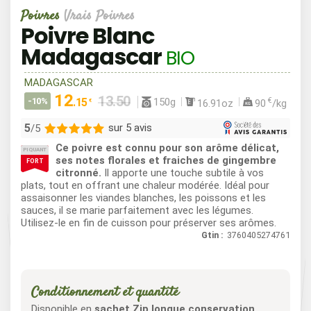
Poivres
Vrais Poivres
Poivre Blanc
Madagascar
BIO
MADAGASCAR
12
150g
-10%
.15
€
16.91oz
90
/kg
€
5
sur 5 avis
/5
Ce poivre est connu pour son arôme délicat,
PIQUANT
5
ses notes florales et fraiches de gingembre
FORT
citronné.
Il apporte une touche subtile à vos
0
plats, tout en offrant une chaleur modérée. Idéal pour
0
assaisonner les viandes blanches, les poissons et les
0
sauces, il se marie parfaitement avec les légumes.
Utilisez-le en fin de cuisson pour préserver ses arômes.
0
Gtin :
3760405274761
Conditionnement et quantité
Disponible en
sachet Zip longue conservation