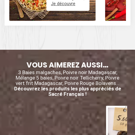
le poulet mafé, et
Je découvre
des influences
épicées avec du
poivre, du cumin,
et des piments.
VOUS AIMEREZ AUSSI…
3 Baies malgaches, Poivre noir Madagascar,
Mélange 5 baies, Poivre noir Tellicherry, Poivre
vert frit Madagascar, Poivre Rouge Bolavens…
Découvrez les produits les plus appréciés de
Sacré Français !
5
.60
€
50 g