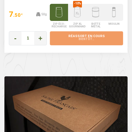
7
.50
50g
€
ZIP ÉCO-
ZIP XL
BOÎTE
MOULIN
RECHARGE
GOURMAND
MÉTAL
-
+
RÉASSORT EN COURS
BIENTÔT…