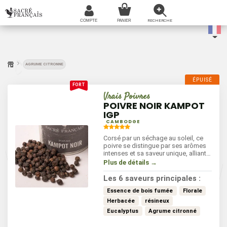
AGRUME CITRONNE
Vrais Poivres
POIVRE NOIR KAMPOT
IGP
CAMBODGE
Corsé par un séchage au soleil, ce
poivre se distingue par ses arômes
intenses et sa saveur unique, alliant
notes fruitées d'eucalyptus et de
Plus de détails →
menthe fraiche. Parfait pour
assaisonner viandes, poissons et
Les 6 saveurs principales :
légumes, il apporte une profondeur
de goût inégalée. Utilisez-le avec
Essence de bois fumée
Florale
parcimonie pour sublimer vos
Herbacée
résineux
recettes, ce poivre d'exception
Eucalyptus
Agrume citronné
transforme chaque plat en une
véritable expérience gustative;