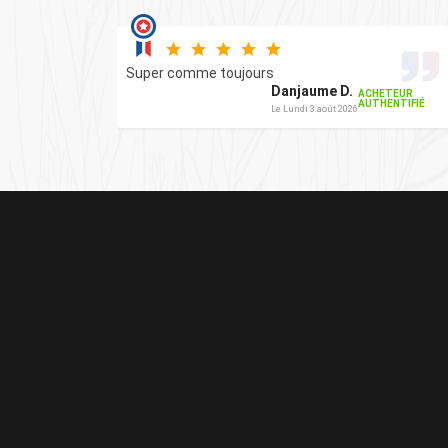
u
e
Super comme toujours
Danjaume D.
ACHETEUR
AUTHENTIFIÉ
Le Lundi 3 août 2026
TEUR
ENTIFIÉ