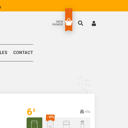
MON
PANIER
LLES
CONTACT
6
€
60g
E