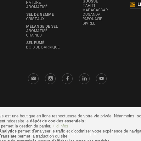
GOUSSE
NATURE
L
TAHITI
AROMATISÉ
MADAGASCAR
SEL DE GEMME
OUGANDA
CRISTAUX
PAPOUASIE
GIVRÉE
MÉLANGE DE SEL
AROMATISÉ
GRAINES
SEL FUMÉ
BOIS DE BARRIQUE
is est une boutique en ligne respectueuse de votre vie privée. Néanmoins, s
ent nécessite le
dépôt de cookies essentiels
:
permet la gestion du panier.
+ d’infos
nalytics
permet d’analyser le trafic et d’optimiser votre expérience de naviga
© 2026 SacreFrancais.fr créé avec
par
La chose verte
ranslate
permet la traduction du site.