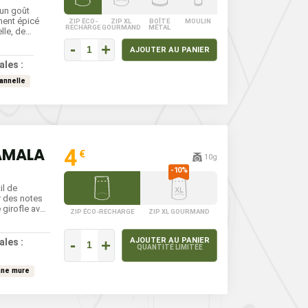
 un goût
ment épicé
ZIP ÉCO-
ZIP XL
BOÎTE
MOULIN
RECHARGE
GOURMAND
MÉTAL
lle, de
ome. Il
-
+
AJOUTER AU PANIER
exotique à
force du
ales :
ehausser les
annelle
blanches, ou
 se saupoudre
 résultat
4
AMALA
€
10g
il de
r des notes
girofle avec
ZIP ÉCO-RECHARGE
ZIP XL GOURMAND
oivrée aux
. Souvent
 elle est
-
+
AJOUTER AU PANIER
ales :
QUANTITÉ LIMITÉE
n, elle
 aromatique
les sous-
ane mure
luie.