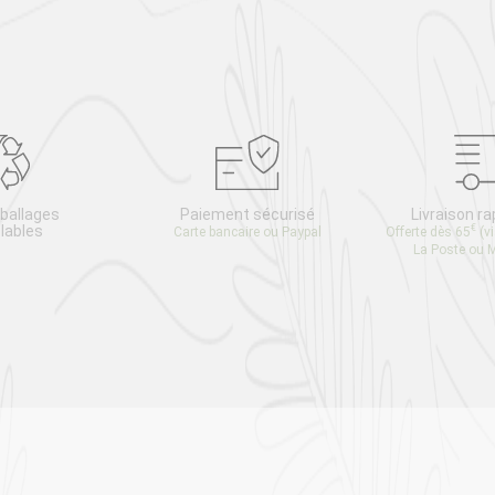
ballages
Paiement sécurisé
Livraison ra
lables
€
Carte bancaire ou Paypal
Offerte dès 65
(v
La Poste ou 