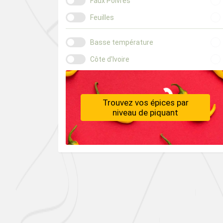
Faux Poivres
Feuilles
Basse température
Côte d'Ivoire
Trouvez vos épices par
niveau de piquant