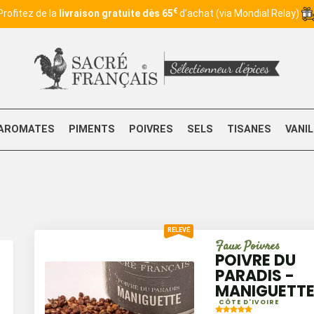
€
Profitez de la
livraison gratuite dès 65
d’achat (via Mondial Relay)
AROMATES
PIMENTS
POIVRES
SELS
TISANES
VANI
Faux Poivres
POIVRE DU
PARADIS -
MANIGUETT
CÔTE D'IVOIRE