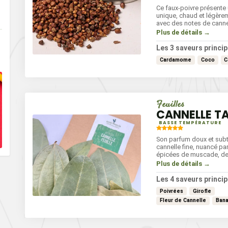
Ce faux-poivre présente
unique, chaud et légère
avec des notes de canne
gingembre et de cardam
Plus de détails →
apporte une originalité 
vos plats, sans avoir la 
Les 3 saveurs princip
poivre noir. Idéal pour r
Cardamome
Coco
C
marinades, les viandes 
les plats de poisson, il
avec parcimonie pour un
délicat et savoureux.
Feuilles
CANNELLE T
BASSE TEMPÉRATURE
Son parfum doux et subt
cannelle fine, nuancé pa
épicées de muscade, de 
une surprenante finale p
Plus de détails →
accents de banane mûre
éclipsée par son écorce,
Les 4 saveurs princip
moins sucrée que le bâto
Poivrées
Girofle
déploie une complexité
fascinante qui rappelle 
Fleur de Cannelle
Ban
bois tropicaux après la p