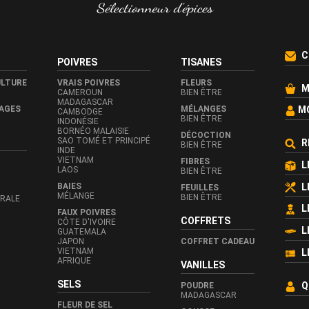
C
POIVRES
TISANES
ULTURE
VRAIS POIVRES
FLEURS
M
CAMEROUN
BIEN ÊTRE
MADAGASCAR
AGES
MÉLANGES
M
CAMBODGE
BIEN ÊTRE
INDONÉSIE
BORNÉO MALAISIE
DÉCOCTION
SAO TOMÉ ET PRINCIPÉ
R
BIEN ÊTRE
INDE
VIETNAM
FIBRES
L
LAOS
BIEN ÊTRE
L
BAIES
FEUILLES
MÉLANGE
BIEN ÊTRE
TRALE
L
FAUX POIVRES
COFFRETS
CÔTE D'IVOIRE
L
GUATEMALA
JAPON
COFFRET CADEAU
VIETNAM
L
AFRIQUE
VANILLES
SELS
Q
POUDRE
MADAGASCAR
FLEUR DE SEL