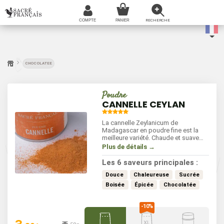
CHOCOLATEE
Poudre
CANNELLE CEYLAN
La cannelle Zeylanicum de
Madagascar en poudre fine est la
meilleure variété. Chaude et suave
elle révèle la perception sucrée des
Plus de détails →
autres ingrédients. Ses saveurs
boisées et épicées accompagnent
Les 6 saveurs principales :
aussi bien les desserts, les plats
mijotés et les sauces. À utiliser en
Douce
Chaleureuse
Sucrée
début de cuisson.
Boisée
Épicée
Chocolatée