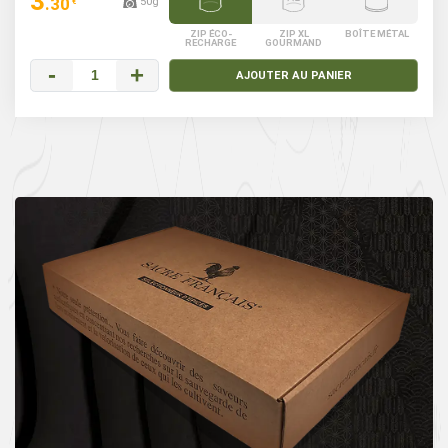
3
.30
50g
€
ZIP ÉCO-
ZIP XL
BOÎTE MÉTAL
RECHARGE
GOURMAND
-
+
AJOUTER AU PANIER