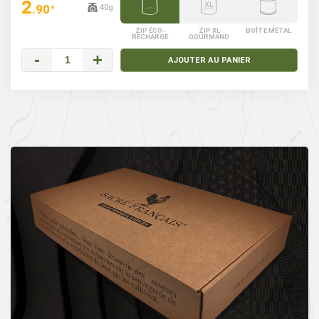
2
.90
40g
€
ZIP ÉCO-
ZIP XL
BOÎTE MÉTAL
RECHARGE
GOURMAND
-
+
AJOUTER AU PANIER