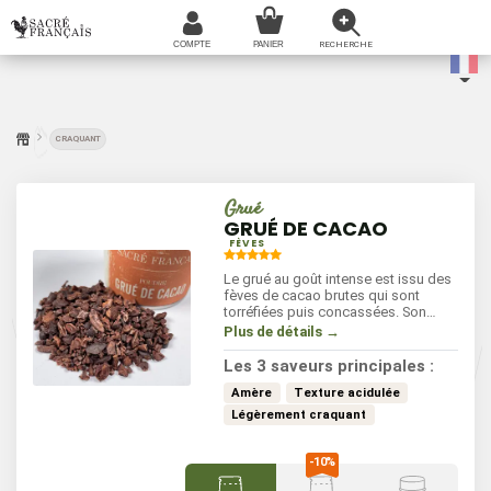
CRAQUANT
Grué
GRUÉ DE CACAO
FÈVES
Le grué au goût intense est issu des
fèves de cacao brutes qui sont
torréfiées puis concassées. Son
amertume est recherchée pour
Plus de détails →
obtenir des saveurs et une texture
croquante unique dans les gâteaux,
Les 3 saveurs principales :
les mousses, les ganaches et les
glaces.
Amère
Texture acidulée
Légèrement craquant