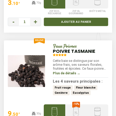
3
.10
70g
€
ZIP ÉCO-
ZIP XL
BOÎTE MÉTAL
RECHARGE
GOURMAND
-
+
AJOUTER AU PANIER
Faux Poivres
POIVRE TASMANIE
Cette baie se distingue par son
arôme frais, ses saveurs florales,
fruitées et épicées. Ce faux-poivre
original apporte une touche unique à
Plus de détails →
vos plats, tout en étant peu piquant.
Idéal pour rehausser vos marinades,
Les 4 saveurs principales :
sauces, et desserts, il s'utilise
facilement, à saupoudrer en fin de
Fruit rouge
Fleur blanche
cuisson pour préserver ses saveurs.
Genièvre
Eucalyptus
9
.50
30g
€