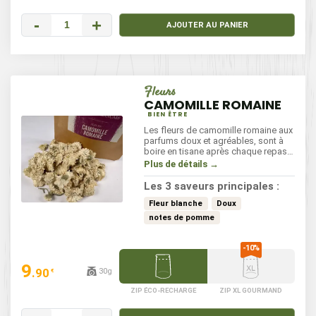
-
+
AJOUTER AU PANIER
Fleurs
CAMOMILLE ROMAINE
BIEN ÊTRE
Les fleurs de camomille romaine aux
parfums doux et agréables, sont à
boire en tisane après chaque repas.
Elles facilitent la digestion.
Plus de détails →
Les 3 saveurs principales :
Fleur blanche
Doux
notes de pomme
9
.90
30g
€
ZIP ÉCO-RECHARGE
ZIP XL GOURMAND