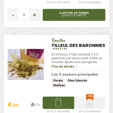
ZIP ÉCO-RECHARGE
ZIP XL GOURMAND
-
+
AJOUTER AU PANIER
QUANTITÉ LIMITÉE
Feuilles
TILLEUL DES BARONNIES
BIEN ÊTRE
En infusion, il faut compter 3 à 5
grammes par tasse avant d'aller se
coucher. Après avoir plongé les
feuilles dans de l'eau frémissante,
Plus de détails →
laissez infuser 15 minutes.
Les 3 saveurs principales :
Florale
Fleur blanche
Mielleux
4
.50
30g
€
ZIP ÉCO-RECHARGE
ZIP XL GOURMAND