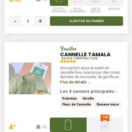
ZIP ÉCO-
ZIP XL
BOÎTE
MOULIN
RECHARGE
GOURMAND
MÉTAL
-
+
AJOUTER AU PANIER
Feuilles
CANNELLE TAMALA
BASSE TEMPÉRATURE
Son parfum doux et subtil de
cannelle fine, nuancé par des notes
épicées de muscade, de girofle avec
une surprenante finale poivrée aux
Plus de détails →
accents de banane mûre. Souvent
éclipsée par son écorce, elle est
Les 4 saveurs principales :
moins sucrée que le bâton, elle
déploie une complexité aromatique
Poivrées
Girofle
fascinante qui rappelle les sous-
Fleur de Cannelle
Banane mure
bois tropicaux après la pluie.
4
€
10g