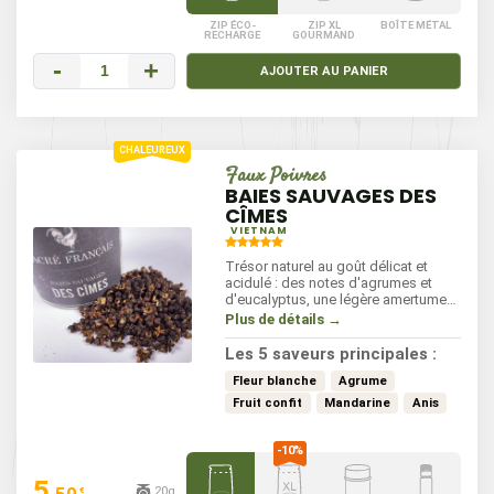
ZIP ÉCO-
ZIP XL
BOÎTE MÉTAL
RECHARGE
GOURMAND
-
+
AJOUTER AU PANIER
Faux Poivres
BAIES SAUVAGES DES
CÎMES
VIETNAM
Trésor naturel au goût délicat et
acidulé : des notes d'agrumes et
d'eucalyptus, une légère amertume
et un final anisé. Le piquant est bref
Plus de détails →
et délicat, les saveurs riches et
persistantes. Ces baies se marient
Les 5 saveurs principales :
parfaitement avec des desserts, des
sauces ou des vinaigrettes.
Fleur blanche
Agrume
Fruit confit
Mandarine
Anis
5
.50
20g
€