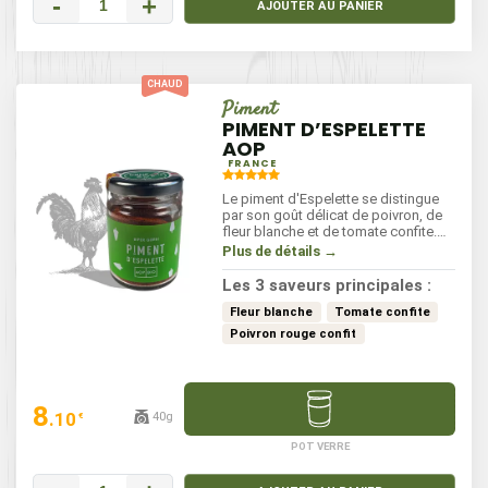
-
+
AJOUTER AU PANIER
Piment
PIMENT D’ESPELETTE
AOP
FRANCE
Le piment d'Espelette se distingue
par son goût délicat de poivron, de
fleur blanche et de tomate confite.
Légèrement fumé, il apporte une
Plus de détails →
touche unique à vos plats. Originaire
du Pays Basque, il rehausse les
Les 3 saveurs principales :
saveurs sans être trop piquant. Idéal
pour assaisonner vos viandes,
Fleur blanche
Tomate confite
poissons ou légumes, ce piment
Poivron rouge confit
s’utilise avec parcimonie pour un
résultat savoureux. Incorporez-le
dans vos sauces, salades, et plats
cuisinés pour un parfum
8
authentique.
.10
40g
€
POT VERRE