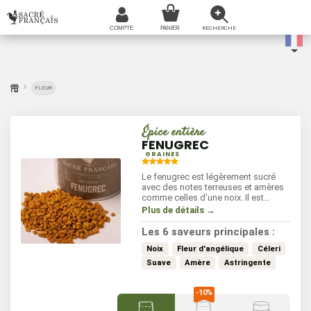
FLEUR
Épice entière
FENUGREC
GRAINES
Le fenugrec est légèrement sucré
avec des notes terreuses et amères
comme celles d'une noix. Il est
utilisée dans de nombreux plats, il
Plus de détails →
ajoute de la profondeur et de la
complexité aux currys, aux plats
Les 6 saveurs principales :
mijotés et aux marinades.
Noix
Fleur d'angélique
Céleri
Suave
Amère
Astringente