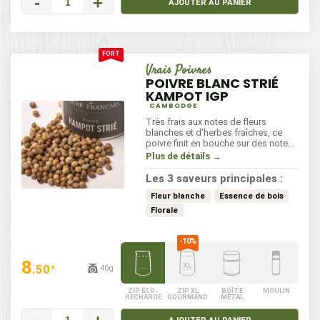
-
+
AJOUTER AU PANIER
Vrais Poivres
POIVRE BLANC STRIÉ
KAMPOT IGP
CAMBODGE
Très frais aux notes de fleurs
blanches et d'herbes fraîches, ce
poivre finit en bouche sur des notes
boisées de cèdre et de réglisse.
Plus de détails →
D'une élégance et d'une longueur en
bouche rare et inégalée, ce poivre,
Les 3 saveurs principales :
sans amertume, relèvera vos
recettes tout en préservant leur
Fleur blanche
Essence de bois
délicatesse. Parfait pour
Florale
assaisonner viandes, poissons,
légumes et sauces, il saura séduire
les palais les plus exigeants.
8
.50
40g
€
ZIP ÉCO-
ZIP XL
BOÎTE
MOULIN
RECHARGE
GOURMAND
MÉTAL