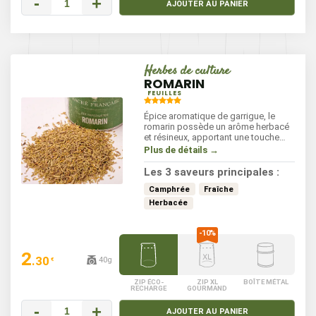
-
+
AJOUTER AU PANIER
Herbes de culture
ROMARIN
FEUILLES
Épice aromatique de garrigue, le
romarin possède un arôme herbacé
et résineux, apportant une touche
méditerranéenne à vos plats. C'est
Plus de détails →
une herbe aromatique au parfum
puissant et frais qui s'utilise
Les 3 saveurs principales :
facilement, enrichissant vos recettes
sans les alourdir. Idéal pour
Camphrée
Fraîche
assaisonner viandes, légumes
Herbacée
grillés, et plats mijotés.
2
.30
40g
€
ZIP ÉCO-
ZIP XL
BOÎTE MÉTAL
RECHARGE
GOURMAND
-
+
AJOUTER AU PANIER