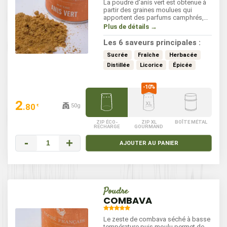
La poudre d'anis vert est obtenue à
partir des graines moulues qui
apportent des parfums camphrés,
doux et frais. Il s'utilise
Plus de détails →
principalement en patisserie et entre
dans la composition des tisanes et
Les 6 saveurs principales :
des liqueurs anisées. Il est
également apprécié avec les
Sucrée
Fraîche
Herbacée
poissons et les légumes, cuits ou en
Distillée
Licorice
Épicée
salade. Il s'incorpore à tout moment
de vos préparations.
2
.80
50g
€
ZIP ÉCO-
ZIP XL
BOÎTE MÉTAL
RECHARGE
GOURMAND
-
+
AJOUTER AU PANIER
Poudre
COMBAVA
Le zeste de combava séché à basse
température puis moulu permet de