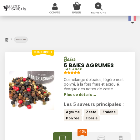
FRAICHE
Baies
6 BAIES AGRUMES
MÉLANGE
Ce mélange de baies, légèrement
poivré, à la fois frais et acidulé,
évoque des notes de zeste
d'agrumes et de fleurs. Il se
Plus de détails →
distingue par ses arômes vifs et son
goût subtil. Idéal pour rehausser vos
Les 5 saveurs principales :
poissons, viandes blanches,
légumes grillés, marinades, salades,
Agrume
Zeste
Fraîche
et sauces, il apporte une explosion
Poivrée
Florale
de saveurs tout en restant léger.