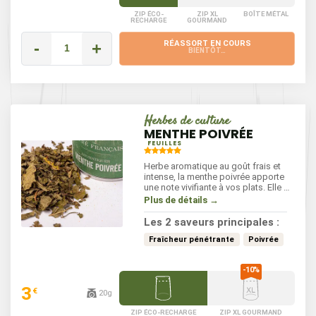
ZIP ÉCO-
ZIP XL
BOÎTE MÉTAL
RECHARGE
GOURMAND
-
+
RÉASSORT EN COURS
BIENTÔT…
Herbes de culture
MENTHE POIVRÉE
FEUILLES
Herbe aromatique au goût frais et
intense, la menthe poivrée apporte
une note vivifiante à vos plats. Elle se
distingue par son arôme mentholé et
Plus de détails →
légèrement piquant, idéale pour
rehausser vos recettes sans être
Les 2 saveurs principales :
envahissante. Utilisez-la après la
cuisson dans les salades, les
Fraîcheur pénétrante
Poivrée
sauces, les desserts ou même les
infusions pour une touche
rafraîchissante et pleine de saveurs.
3
€
20g
ZIP ÉCO-RECHARGE
ZIP XL GOURMAND