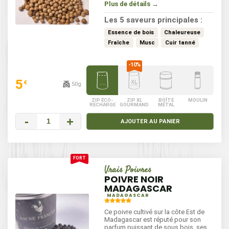
délicate, légèrement boisée et un
Plus de détails →
final aux arômes herbacés. Originaire
du Cameroun, il est cultivé sur des
Les 5 saveurs principales :
sols volcaniques, ce qui lui confère
une qualité exceptionnelle. Parfait
Essence de bois
Chaleureuse
pour rehausser vos plats de viandes
Fraîche
Musc
Cuir tanné
blanches, vos sauces et vos
légumes.
5
€
50g
ZIP ÉCO-
ZIP XL
BOÎTE
MOULIN
RECHARGE
GOURMAND
MÉTAL
-
+
AJOUTER AU PANIER
Vrais Poivres
POIVRE NOIR
MADAGASCAR
MADAGASCAR
Ce poivre cultivé sur la côte Est de
Madagascar est réputé pour son
parfum puissant de sous bois, ses