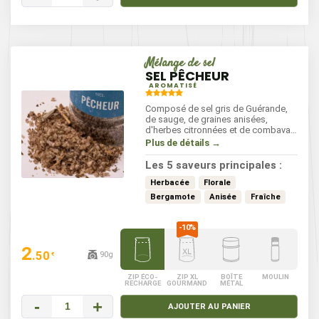
Mélange de sel
SEL PÊCHEUR
AROMATISÉ
Composé de sel gris de Guérande,
de sauge, de graines anisées,
d'herbes citronnées et de combava,
notre sel Pêcheur est à utiliser en fin
Plus de détails →
de cuisson, tel un sel de table.
Les 5 saveurs principales :
Herbacée
Florale
Bergamote
Anisée
Fraîche
2
.50
90g
€
ZIP ÉCO-
ZIP XL
BOÎTE
MOULIN
RECHARGE
GOURMAND
MÉTAL
-
+
AJOUTER AU PANIER