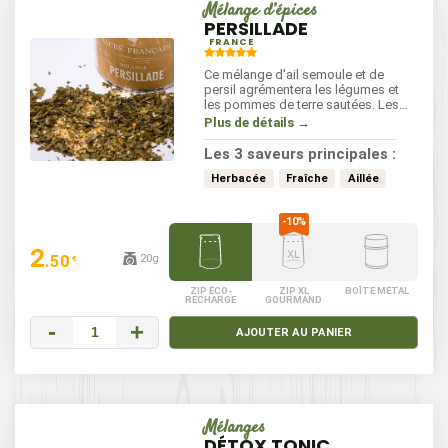
Mélange d’épices
PERSILLADE
FRANCE
Ce mélange d'ail semoule et de
persil agrémentera les légumes et
les pommes de terre sautées. Les
saveurs de la persillade se
Plus de détails →
développent en cuisson comme en
marinade.
Les 3 saveurs principales :
Herbacée
Fraîche
Aillée
2
.50
20g
€
ZIP ÉCO-
ZIP XL
BOÎTE MÉTAL
RECHARGE
GOURMAND
-
+
AJOUTER AU PANIER
Mélanges
DÉTOX TONIC