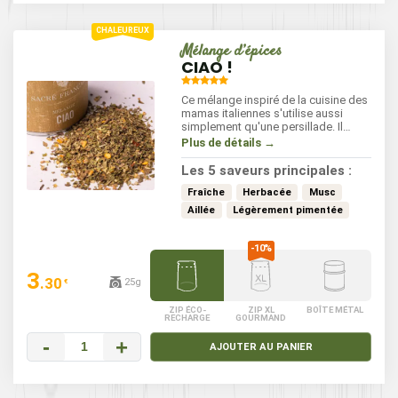
Mélange d’épices
CIAO !
Ce mélange inspiré de la cuisine des
mamas italiennes s'utilise aussi
simplement qu'une persillade. Il
ajoutera une touche d'ail et de goût
Plus de détails →
pimenté à vos plats tout en laissant
la fraicheur des aromatiques.
Les 5 saveurs principales :
Fraîche
Herbacée
Musc
Aillée
Légèrement pimentée
3
.30
25g
€
ZIP ÉCO-
ZIP XL
BOÎTE MÉTAL
RECHARGE
GOURMAND
-
+
AJOUTER AU PANIER