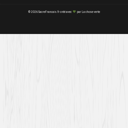
© 2026 SacreFrancais.fr créé avec
par
La chose verte