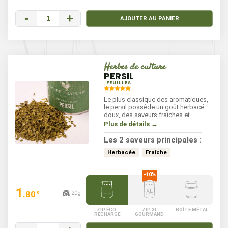
-
+
AJOUTER AU PANIER
Herbes de culture
PERSIL
FEUILLES
Le plus classique des aromatiques,
le persil possède un goût herbacé
doux, des saveurs fraîches et
poivrées. Sa texture croquante et sa
Plus de détails →
couleur verte éclatante apportent
une touche de vitalité à vos recettes.
Les 2 saveurs principales :
Idéal dans les salades, les sauces et
les plats mijotés, le persil se marie
Herbacée
Fraîche
parfaitement avec les légumes et les
viandes.
1
.80
20g
€
ZIP ÉCO-
ZIP XL
BOÎTE MÉTAL
RECHARGE
GOURMAND