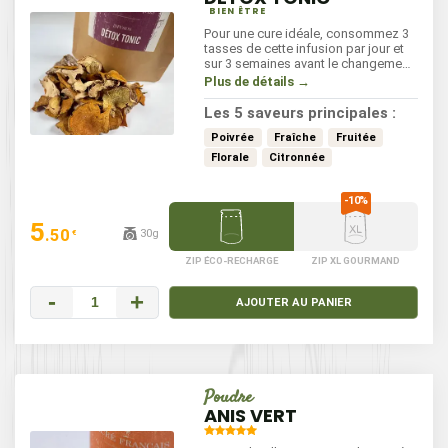
BIEN ÊTRE
Pour une cure idéale, consommez 3
tasses de cette infusion par jour et
sur 3 semaines avant le changement
de saison. Infusez l'équivalent d'une
Plus de détails →
cuillère à café dans une eau
frémissante pendant 4 à 6 minutes.
Les 5 saveurs principales :
Poivrée
Fraîche
Fruitée
Florale
Citronnée
5
.50
30g
€
ZIP ÉCO-RECHARGE
ZIP XL GOURMAND
-
+
AJOUTER AU PANIER
Poudre
ANIS VERT