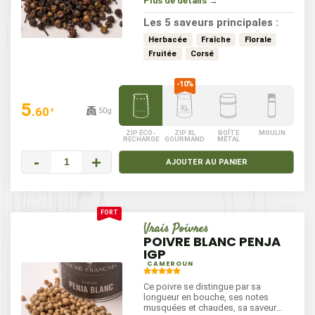
Plus de détails →
vos envies.
Les 5 saveurs principales :
Herbacée
Fraîche
Florale
Fruitée
Corsé
5
.60
50g
€
ZIP ÉCO-
ZIP XL
BOÎTE
MOULIN
RECHARGE
GOURMAND
MÉTAL
-
+
AJOUTER AU PANIER
Vrais Poivres
POIVRE BLANC PENJA
IGP
CAMEROUN
Ce poivre se distingue par sa
longueur en bouche, ses notes
musquées et chaudes, sa saveur