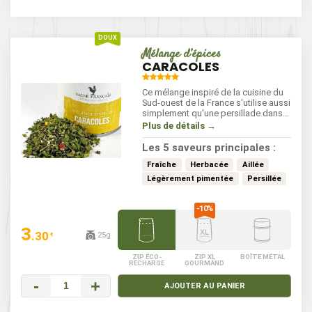
Mélange d’épices
CARACOLES
Ce mélange inspiré de la cuisine du
Sud-ouest de la France s'utilise aussi
simplement qu'une persillade dans
vos recettes. Il ajoutera des saveurs
Plus de détails →
fraiches d'herbes aromatiques,
aillées légèrement pimentées à vos
Les 5 saveurs principales :
plats.
Fraîche
Herbacée
Aillée
Légèrement pimentée
Persillée
3
.30
25g
€
ZIP ÉCO-
ZIP XL
BOÎTE MÉTAL
RECHARGE
GOURMAND
-
+
AJOUTER AU PANIER