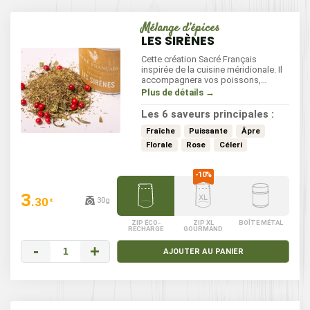
Mélange d’épices
LES SIRÈNES
Cette création Sacré Français
inspirée de la cuisine méridionale. Il
accompagnera vos poissons,
légumes et viandes blanches sans
Plus de détails →
parfum anisé, contrairement au
mélange poisson.
Les 6 saveurs principales :
Fraîche
Puissante
Âpre
Florale
Rose
Céleri
3
.30
30g
€
ZIP ÉCO-
ZIP XL
BOÎTE MÉTAL
RECHARGE
GOURMAND
-
+
AJOUTER AU PANIER