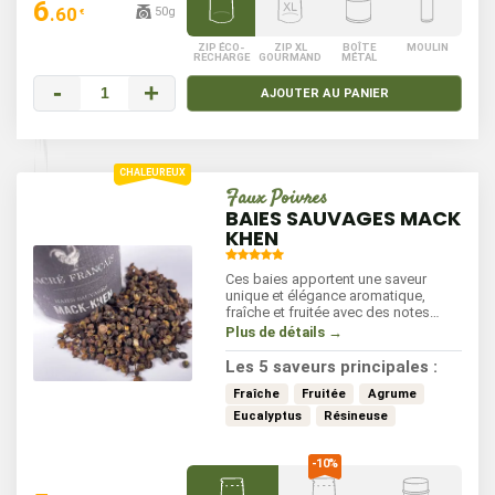
6
.60
50g
€
ZIP ÉCO-
ZIP XL
BOÎTE
MOULIN
RECHARGE
GOURMAND
MÉTAL
-
+
AJOUTER AU PANIER
Faux Poivres
BAIES SAUVAGES MACK
KHEN
Ces baies apportent une saveur
unique et élégance aromatique,
fraîche et fruitée avec des notes
citronnée et une touche d'amertume.
Plus de détails →
Elles se distinguent par leur parfum
envoûtant et leur capacité à
Les 5 saveurs principales :
rehausser vos plats. Utilisez-les pour
agrémenter les viandes, les
Fraîche
Fruitée
Agrume
poissons ou même les légumes
Eucalyptus
Résineuse
sautés.