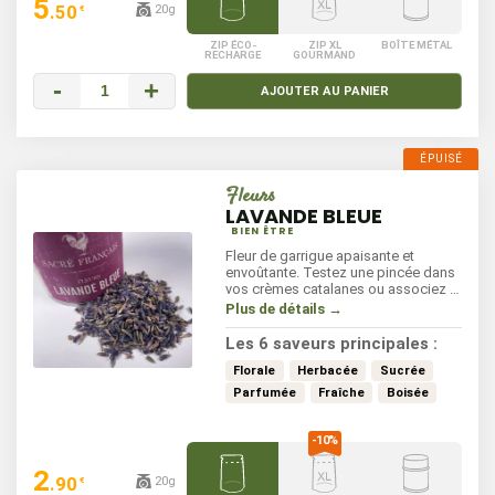
5
.50
20g
€
ZIP ÉCO-
ZIP XL
BOÎTE MÉTAL
RECHARGE
GOURMAND
-
+
AJOUTER AU PANIER
Fleurs
LAVANDE BLEUE
BIEN ÊTRE
Fleur de garrigue apaisante et
envoûtante. Testez une pincée dans
vos crèmes catalanes ou associez la
aux mélanges d'herbes aromatiques.
Plus de détails →
Elle est connue pour ses propriétés
relaxantes et apaisantes.
Les 6 saveurs principales :
Florale
Herbacée
Sucrée
Parfumée
Fraîche
Boisée
2
.90
20g
€