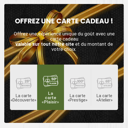
OFFREZ UNE CARTE CADEAU !
Offrez une expérience unique du goût avec une
carte cadeau
valable sur tout notre site
et du montant de
votre choix.
La
La carte
La carte
La carte
carte
«Découverte»
«Prestige»
«Atelier»
«Plaisir»