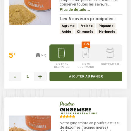
conserver toutes les saveurs
gustatives de ce citron vert tropical
Plus de détails →
sauvage. Sa structure olfactive
commence par la citronnelle, le
Les 6 saveurs principales :
citron vert puis jaune pour finir en
douceur sur le gingembre. La poudre
Agrume
Fraîche
Piquante
de combava agrémente les rougails,
Acide
Citronnée
Herbacée
sauces à base de piments, volailles,
poissons, et légumes… À utiliser en
fin de cuisson.
5
€
50g
ZIP ÉCO-
ZIP XL
BOÎTE MÉTAL
RECHARGE
GOURMAND
-
+
AJOUTER AU PANIER
Poudre
GINGEMBRE
BASSE TEMPÉRATURE
Notre gingembre en poudre est issu
de rhizomes (racines mères)