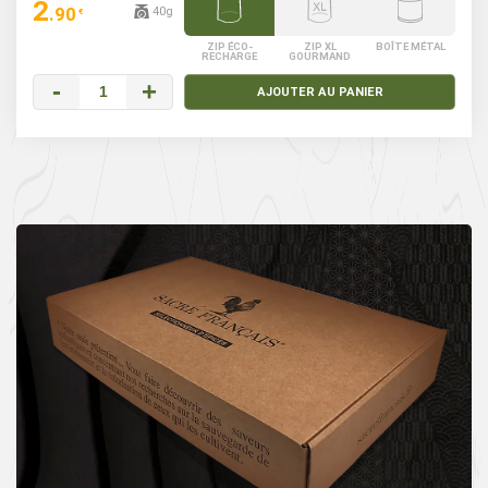
2
.90
40g
€
ZIP ÉCO-
ZIP XL
BOÎTE MÉTAL
RECHARGE
GOURMAND
-
+
AJOUTER AU PANIER