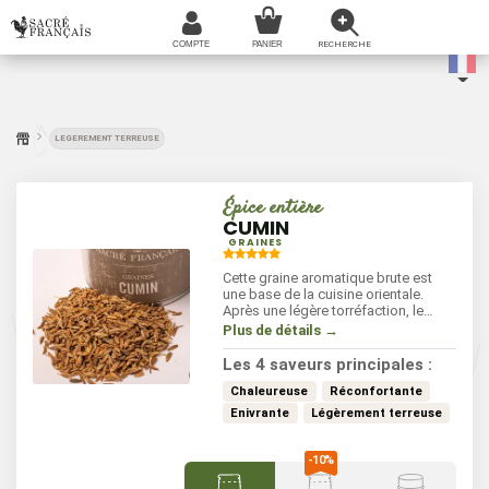
LEGEREMENT TERREUSE
Épice entière
CUMIN
GRAINES
Cette graine aromatique brute est
une base de la cuisine orientale.
Après une légère torréfaction, le
cumin confère à vos plats une
Plus de détails →
saveur chaude et puissante,
légèrement âcre.
Les 4 saveurs principales :
Chaleureuse
Réconfortante
Enivrante
Légèrement terreuse