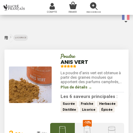
LICORICE
Poudre
ANIS VERT
La poudre d'anis vert est obtenue à
partir des graines moulues qui
apportent des parfums camphrés,
doux et frais. Il s'utilise
Plus de détails →
principalement en patisserie et entre
dans la composition des tisanes et
Les 6 saveurs principales :
des liqueurs anisées. Il est
également apprécié avec les
Sucrée
Fraîche
Herbacée
poissons et les légumes, cuits ou en
Distillée
Licorice
Épicée
salade. Il s'incorpore à tout moment
de vos préparations.