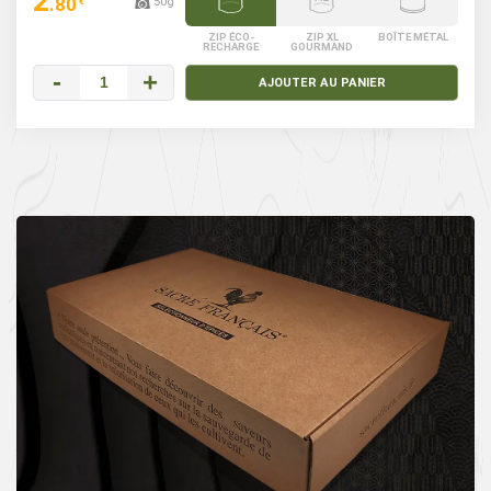
2
.80
50g
€
ZIP ÉCO-
ZIP XL
BOÎTE MÉTAL
RECHARGE
GOURMAND
-
+
AJOUTER AU PANIER