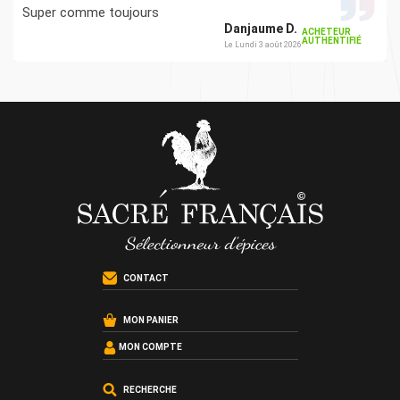
© 2026 SacreFrancais.fr créé avec
par
La chose verte