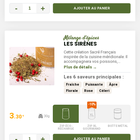
-
+
AJOUTER AU PANIER
Mélange d’épices
LES SIRÈNES
Cette création Sacré Français
inspirée de la cuisine méridionale. Il
accompagnera vos poissons,
légumes et viandes blanches sans
Plus de détails →
parfum anisé, contrairement au
mélange poisson.
Les 6 saveurs principales :
Fraîche
Puissante
Âpre
Florale
Rose
Céleri
3
.30
30g
€
ZIP ÉCO-
ZIP XL
BOÎTE MÉTAL
RECHARGE
GOURMAND
-
+
AJOUTER AU PANIER