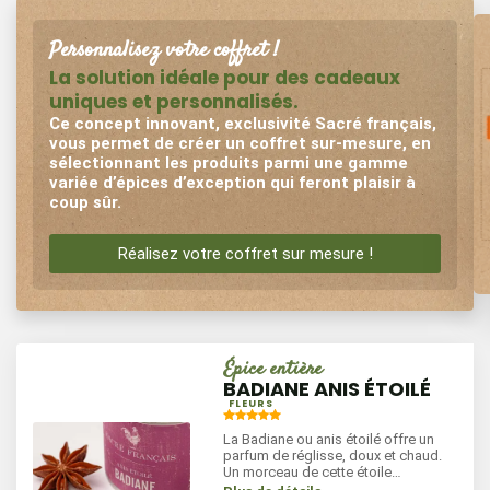
Personnalisez
votre coffret !
La solution idéale pour des cadeaux
uniques et personnalisés.
Ce concept innovant, exclusivité Sacré français,
vous permet de créer un coffret sur-mesure, en
sélectionnant les produits parmi une gamme
variée d’épices d’exception qui feront plaisir à
coup sûr.
Réalisez votre coffret sur mesure !
Épice entière
BADIANE ANIS ÉTOILÉ
FLEURS
La Badiane ou anis étoilé offre un
parfum de réglisse, doux et chaud.
Un morceau de cette étoile
parfumera vos cuissons de