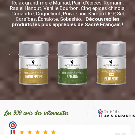
CONTACT
MON PANIER
MON COMPTE
RECHERCHE
LES COLIS MOCHES
LES RECETTES
LES ATELIERS CUISINE
LES COFFRETS SUR-MESURE
LES CARTES CADEAU
QUI SOMMES-NOUS ?
LES CONDITIONS GÉNÉRALES DE VENTE