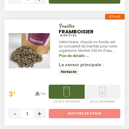
Feuilles
FRAMBOISIER
BIEN ÊTRE
Cette tisane, chaude ou froide, est
un concentré de bienfait pour notre
organisme. Monter 250 ml d'eau
chaude à ébulition, ajouter 2 cuillères
Plus de détails →
à café de feuilles de framboisier et
faites bouillir pendant quelques
La saveur principale :
minutes. Eteindre et laisser infuser à
couvert 6 min, votre tisane est prête !
Herbacée
3
€
30g
ZIP ÉCO-RECHARGE
ZIP XL GOURMAND
-
+
RUPTURE DE STOCK