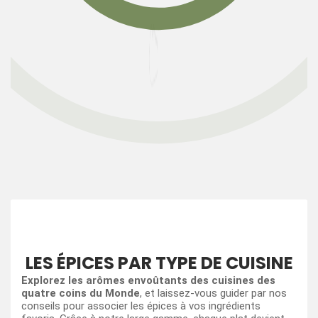
des influences
épicées avec du
poivre, du cumin,
et des piments.
LES ÉPICES
SACRÉ FRANÇAIS
LES PLUS APPRÉCIÉS
Relax grand-mère Maïnad, Pain d'épices, Romarin,
Ras el Hanout, Vanille Bourbon, Cinq épices chinois,
Coriandre, Coquelicot, Poivre noir Kampot IGP, Sel
Caraïbes, Échalote, Sobashio…
Découvrez les
produits les plus appréciés de Sacré Français !
MÉLANGE D’ÉPICES