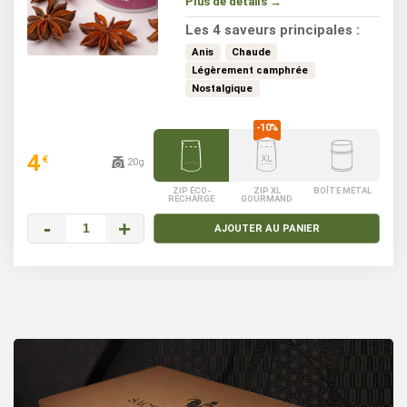
Plus de détails →
crustacés comme vos légumes
sautés. La badiane s'utilise
Les 4 saveurs principales :
également en patisserie.
Anis
Chaude
Légèrement camphrée
Nostalgique
4
€
20g
ZIP ÉCO-
ZIP XL
BOÎTE MÉTAL
RECHARGE
GOURMAND
-
+
AJOUTER AU PANIER