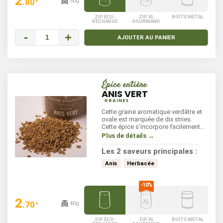
2
.80
50g
€
ZIP ÉCO-
ZIP XL
BOÎTE MÉTAL
RECHARGE
GOURMAND
-
+
AJOUTER AU PANIER
Épice entière
ANIS VERT
GRAINES
Cette graine aromatique verdâtre et
ovale est marquée de dix stries.
Cette épice s'incorpore facilement
dans vos préparations en début de
Plus de détails →
cuisson principalement dans les
desserts. Ses aromes pricipaux sont
Les 2 saveurs principales :
camphrés: doux et chauds.
Anis
Herbacée
2
.70
40g
€
ZIP ÉCO-
ZIP XL
BOÎTE MÉTAL