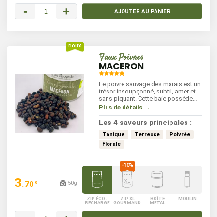
-
+
AJOUTER AU PANIER
Faux Poivres
MACERON
Le poivre sauvage des marais est un
trésor insoupçonné, subtil, amer et
sans piquant. Cette baie possède
des arômes rappelant le céleri et
Plus de détails →
l'anis. Récoltées dans les marais
salants de l'ile de Ré, ces baies
Les 4 saveurs principales :
sauvages aux saveurs florales et
terreuses évoquent en fin de bouche
Tanique
Terreuse
Poivrée
des arômes de truffe. Un poivre «à la
Florale
française de Nouvelle Aquitaine » qui
parfumera vos viandes blanches,
vos légumes et vos bouillons.
3
.70
50g
€
ZIP ÉCO-
ZIP XL
BOÎTE
MOULIN
RECHARGE
GOURMAND
MÉTAL