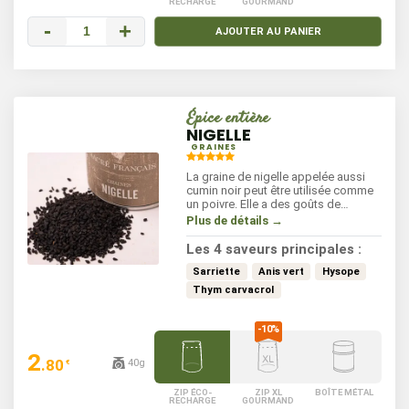
RECHARGE
GOURMAND
-
+
AJOUTER AU PANIER
Épice entière
NIGELLE
GRAINES
La graine de nigelle appelée aussi
cumin noir peut être utilisée comme
un poivre. Elle a des goûts de
sarriette, de réglisse, d'anis vert avec
Plus de détails →
des saveurs douces, poivrées et
herbacées.
Les 4 saveurs principales :
Sarriette
Anis vert
Hysope
Thym carvacrol
2
.80
40g
€
ZIP ÉCO-
ZIP XL
BOÎTE MÉTAL
RECHARGE
GOURMAND