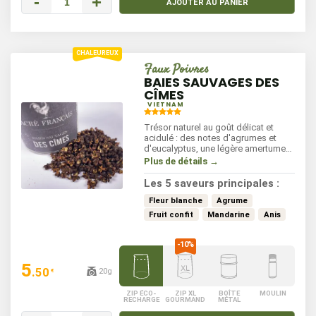
-
+
AJOUTER AU PANIER
Faux Poivres
BAIES SAUVAGES DES
CÎMES
VIETNAM
Trésor naturel au goût délicat et
acidulé : des notes d'agrumes et
d'eucalyptus, une légère amertume
et un final anisé. Le piquant est bref
Plus de détails →
et délicat, les saveurs riches et
persistantes. Ces baies se marient
Les 5 saveurs principales :
parfaitement avec des desserts, des
sauces ou des vinaigrettes.
Fleur blanche
Agrume
Fruit confit
Mandarine
Anis
5
.50
20g
€
ZIP ÉCO-
ZIP XL
BOÎTE
MOULIN
RECHARGE
GOURMAND
MÉTAL