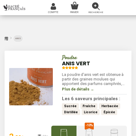
ANIS
Poudre
ANIS VERT
La poudre d'anis vert est obtenue à
partir des graines moulues qui
apportent des parfums camphrés,
doux et frais. Il s'utilise
Plus de détails →
principalement en patisserie et entre
dans la composition des tisanes et
Les 6 saveurs principales :
des liqueurs anisées. Il est
également apprécié avec les
Sucrée
Fraîche
Herbacée
poissons et les légumes, cuits ou en
Distillée
Licorice
Épicée
salade. Il s'incorpore à tout moment
de vos préparations.