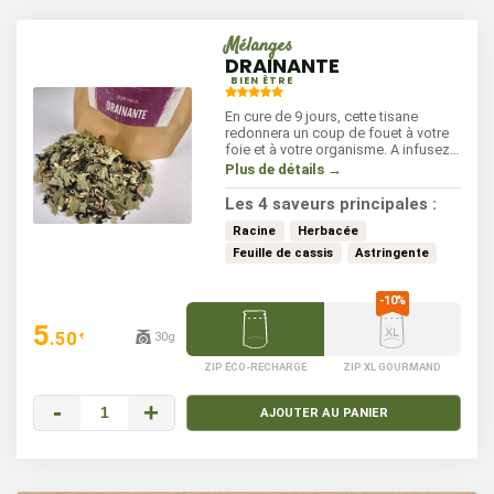
Mélanges
DRAINANTE
BIEN ÊTRE
En cure de 9 jours, cette tisane
redonnera un coup de fouet à votre
foie et à votre organisme. A infusez
4 à 6 minutes, 2 à 3 fois par jour.
Plus de détails →
Les 4 saveurs principales :
Racine
Herbacée
Feuille de cassis
Astringente
5
.50
30g
€
ZIP ÉCO-RECHARGE
ZIP XL GOURMAND
-
+
AJOUTER AU PANIER