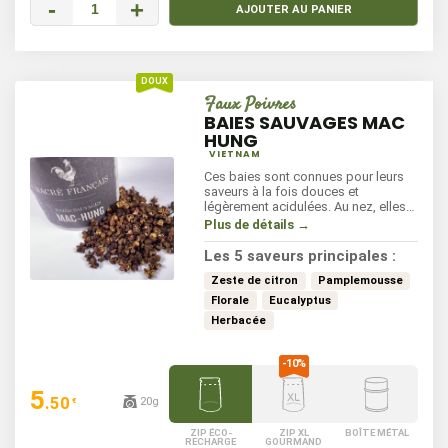
-
+
AJOUTER AU PANIER
Faux Poivres
BAIES SAUVAGES MAC
HUNG
VIETNAM
Ces baies sont connues pour leurs
saveurs à la fois douces et
légèrement acidulées. Au nez, elles
dévoilent des notes de clémentine,
Plus de détails →
de fleurs d’angélique avec des
pointes d'anis et d'eucalyptus. En
Les 5 saveurs principales :
bouche, elles surprennent avec un
ressenti légèrement anesthésiant et
Zeste de citron
Pamplemousse
amer. Elles se marient parfaitement
Florale
Eucalyptus
avec les desserts, les salades, et les
Herbacée
sauces, ajoutant une note fruitée
originale.
5
.50
20g
€
ZIP ÉCO-
ZIP XL
BOÎTE MÉTAL
RECHARGE
GOURMAND