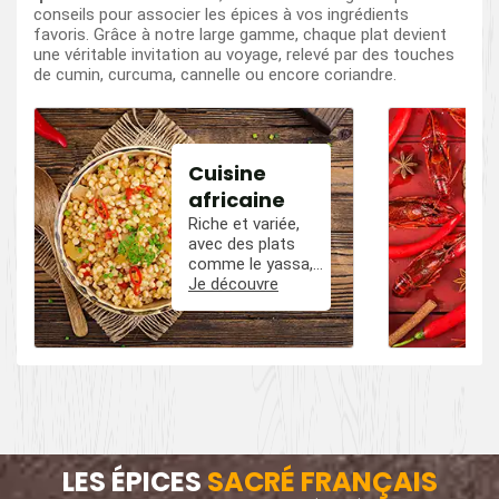
conseils pour associer les épices à vos ingrédients
favoris. Grâce à notre large gamme, chaque plat devient
une véritable invitation au voyage, relevé par des touches
de cumin, curcuma, cannelle ou encore coriandre.
Cuisine
africaine
Riche et variée,
avec des plats
comme le yassa,
le poulet mafé, et
Je découvre
des influences
épicées avec du
poivre, du cumin,
et des piments.
LES ÉPICES
SACRÉ FRANÇAIS