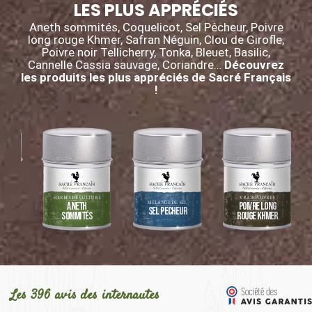
LES PLUS APPRÉCIÉS
Aneth sommités, Coquelicot, Sel Pêcheur, Poivre
long rouge Khmer, Safran Néguin, Clou de Girofle,
Poivre noir Tellicherry, Tonka, Bleuet, Basilic,
Cannelle Cassia sauvage, Coriandre…
Découvrez
les produits les plus appréciés de Sacré Français
!
HERBES DE CULTURE
VRAIS POIVRES
RE
MÉLANGE DE SEL
Aneth
Poivre long
e
Sel Pêcheur
sommités
rouge Khmer
Les 396 avis des internautes