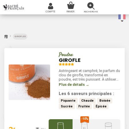
GIROFLEE
Poudre
GIROFLE
Astringeant et camphré, le parfum du
clou de girofle, transformé en
poudre, est très puissant. À utiliser
en debut de cuisson pour
Plus de détails →
développer les parfums
Les 6 saveurs principales :
Piquante
Chaude
Boisée
Sucrée
Fruitée
Épicée
€