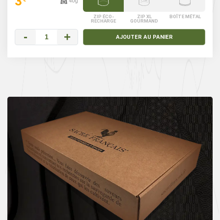
3
40g
ZIP ÉCO-
ZIP XL
BOÎTE MÉTAL
RECHARGE
GOURMAND
-
+
AJOUTER AU PANIER