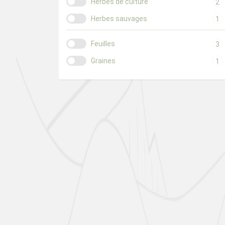
Herbes de culture
2
Herbes sauvages
1
Feuilles
3
Graines
1