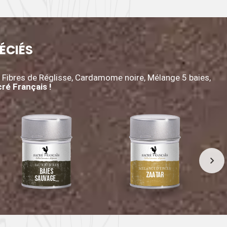
ÉCIÉS
, Fibres de Réglisse, Cardamome noire, Mélange 5 baies,
ré Français !
FAUX POIVRES
MÉLANGE D’ÉPICES
Baies
Zaátar
Sauvages
Mack Khen