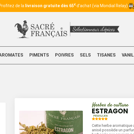
€
Profitez de la
livraison gratuite dès 65
d’achat (via Mondial Relay)
AROMATES
PIMENTS
POIVRES
SELS
TISANES
VANI
Herbes de culture
ESTRAGON
FEUILLES
Cette herbe aromatique 
anisé possède un parfum