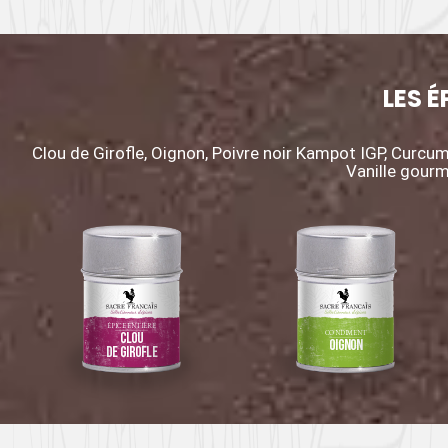
LES É
Clou de Girofle, Oignon, Poivre noir Kampot IGP, Curcu
Vanille gour
ÉPICE ENTIÈRE
CONDIMENT
Clou
Oignon
de Girofle