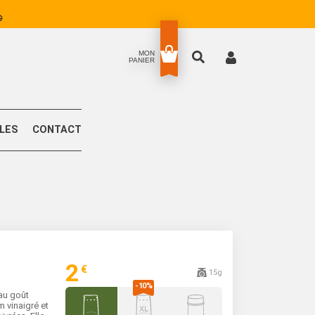
MON
PANIER
LLES
CONTACT
2
€
15g
au goût
 vinaigré et