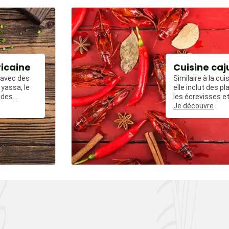
ricaine
Cuisine caj
, avec des
Similaire à la cui
yassa, le
elle inclut des 
 des
les écrevisses et
ées avec du
frit épicé.
Je découvre
, et des