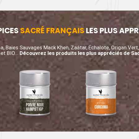
PICES
SACRÉ FRANÇAIS
LES PLUS APPR
ma, Baies Sauvages Mack Khen, Zaátar, Échalote, Origan Vert
met BIO…
Découvrez les produits les plus appréciés de Sac
VRAIS POIVRES
POUDRE
Poivre noir
Curcuma
Kampot IGP