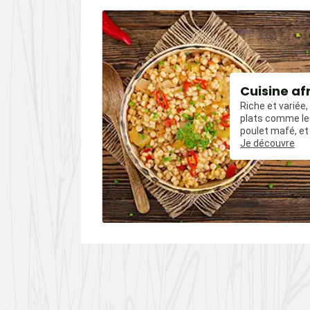
our
Cuisine af
Riche et variée
t amuse-
plats comme le 
les mais
poulet mafé, et
uvent relevés
influences épic
Je découvre
es comme le
poivre, du cumin
oivre.
piments.