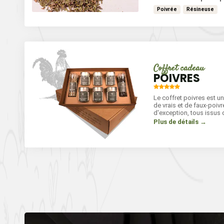
mijotés, marinades, volai
Poivrée
Résineuse
poissons, ragoûts ou m
légumes rôtis pour un p
et savoureux.
Coffret cadeau
POIVRES
Le coffret poivres est u
de vrais et de faux-poiv
d'exception, tous issus d
extraordinaires : Chine, 
Plus de détails →
Cambodge, Madagascar,
Cameroun, un éventail d
découvrir