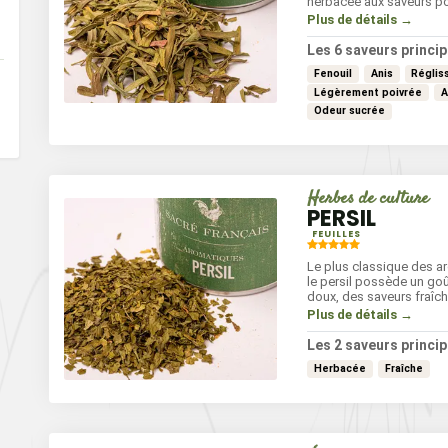
herbacée aux saveurs poi
se marie parfaitement av
Plus de détails →
coriandre, le fenouil, le
blanches et les poissons
Les 6 saveurs princip
à vos plats pour rehaus
Fenouil
Anis
Réglis
subtilement les saveurs
vinaigrettes, marinades
Légèrement poivrée
A
rôtis, omelettes et poiss
Odeur sucrée
Herbes de culture
PERSIL
FEUILLES
Le plus classique des a
le persil possède un go
doux, des saveurs fraîch
poivrées. Sa texture cro
Plus de détails →
couleur verte éclatante 
une touche de vitalité à 
Les 2 saveurs princip
Idéal dans les salades, 
Herbacée
Fraîche
les plats mijotés, le pers
parfaitement avec les lé
viandes.