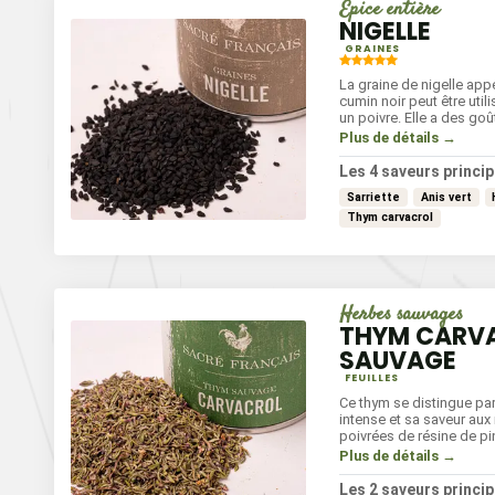
Épice entière
NIGELLE
GRAINES
La graine de nigelle app
cumin noir peut être uti
un poivre. Elle a des go
sarriette, de réglisse, d'
Plus de détails →
des saveurs douces, poi
herbacées.
Les 4 saveurs princip
Sarriette
Anis vert
Thym carvacrol
Herbes sauvages
THYM CARV
SAUVAGE
FEUILLES
Ce thym se distingue pa
intense et sa saveur aux
poivrées de résine de pi
rehausser vos plats d'u
Plus de détails →
méditerranéenne, ajouter
grillades, poêlées de lé
Les 2 saveurs princip