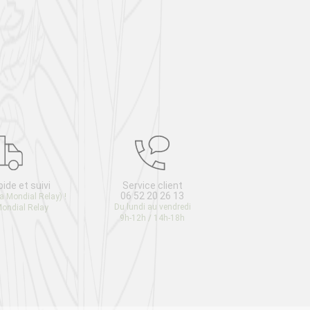
pide et suivi
Service client
Satis
06 52 20 26 13
ou rem
ia Mondial Relay)
!
Du lundi au vendredi
Retour g
Mondial Relay
9h-12h / 14h-18h