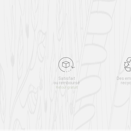
e client
Satisfait
Des em
20 26 13
ou remboursé
recyc
 au vendredi
Retour gratuit
 / 14h-18h