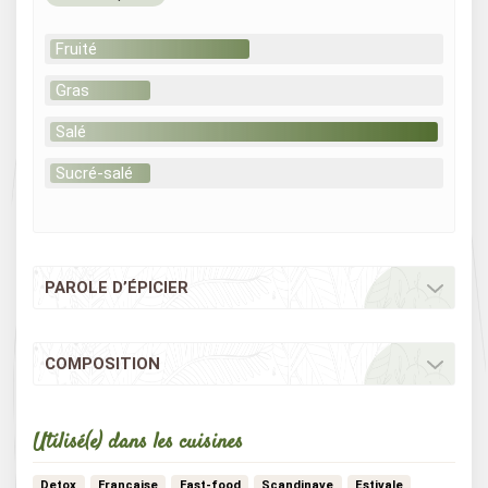
Fruité
Gras
Salé
Sucré-salé
PAROLE D’ÉPICIER
COMPOSITION
Utilisé(e) dans les cuisines
Detox
Francaise
Fast-food
Scandinave
Estivale