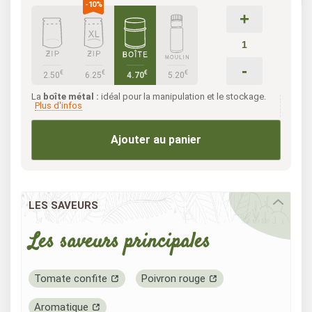
+
-
€
€
€
€
2.50
6.25
4.70
5.20
La
boîte métal :
idéal pour la manipulation et le stockage.
Plus d'infos
Ajouter au panier
LES SAVEURS
Les saveurs principales
Tomate confite
Poivron rouge
Aromatique