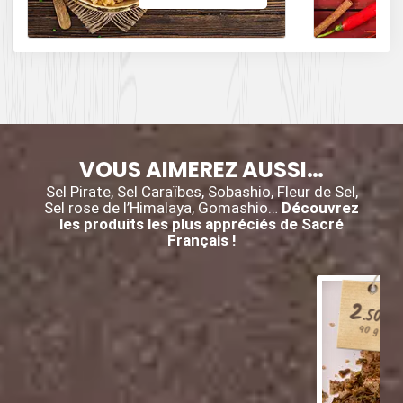
des influences
épicées avec du
poivre, du cumin,
et des piments.
VOUS AIMEREZ AUSSI…
Sel Pirate, Sel Caraïbes, Sobashio, Fleur de Sel,
Sel rose de l’Himalaya, Gomashio…
Découvrez
les produits les plus appréciés de Sacré
Français !
2
€
.50
90 g