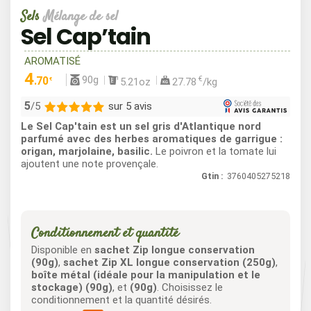
Sels
Mélange de sel
Sel Cap’tain
AROMATISÉ
4
90g
.70
€
5.21oz
27.78
/kg
€
5
sur 5 avis
/5
Le Sel Cap'tain est un sel gris d'Atlantique nord
5
parfumé avec des herbes aromatiques de garrigue :
origan, marjolaine, basilic.
Le poivron et la tomate lui
0
ajoutent une note provençale.
0
Gtin :
3760405275218
0
0
Conditionnement et quantité
Disponible en
sachet Zip longue conservation
(90g)
,
sachet Zip XL longue conservation (250g)
,
boîte métal (idéale pour la manipulation et le
stockage) (90g)
, et
(90g)
. Choisissez le
conditionnement et la quantité désirés.