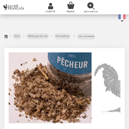
Sels
Melange de sel
Aromatise
SEL PECHEUR