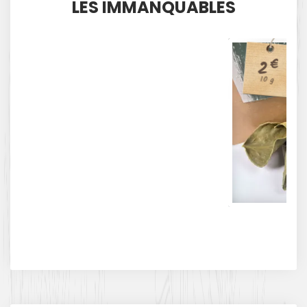
LES IMMANQUABLES
€
2
10 g
BASS