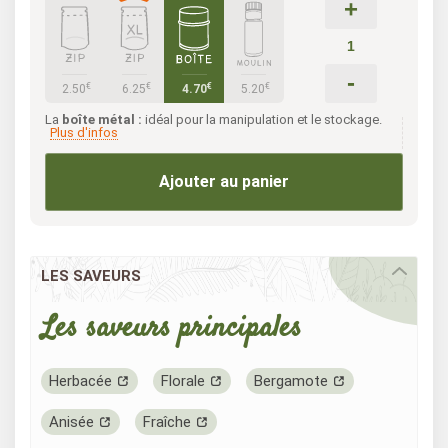
+
-
€
€
€
€
2.50
6.25
4.70
5.20
La
boîte métal :
idéal pour la manipulation et le stockage.
Plus d'infos
Ajouter au panier
LES SAVEURS
Les saveurs principales
Herbacée
Florale
Bergamote
Anisée
Fraîche