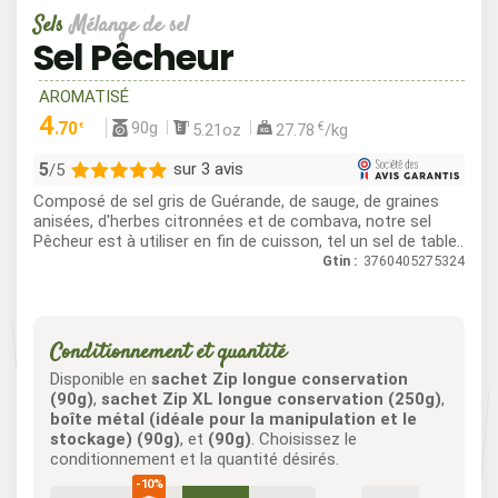
Sels
Mélange de sel
Sel Pêcheur
AROMATISÉ
4
90g
.70
€
5.21oz
27.78
/kg
€
5
sur 3 avis
/5
Composé de sel gris de Guérande, de sauge, de graines
3
anisées, d'herbes citronnées et de combava, notre sel
Pêcheur est à utiliser en fin de cuisson, tel un sel de table..
0
Gtin :
3760405275324
0
0
0
Conditionnement et quantité
Disponible en
sachet Zip longue conservation
(90g)
,
sachet Zip XL longue conservation (250g)
,
boîte métal (idéale pour la manipulation et le
stockage) (90g)
, et
(90g)
. Choisissez le
conditionnement et la quantité désirés.