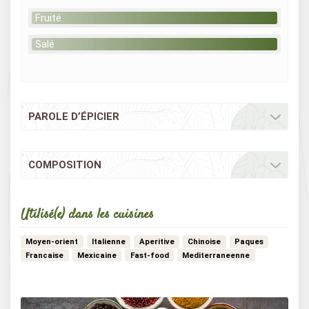
Fruité
Salé
PAROLE D’ÉPICIER
COMPOSITION
Utilisé(e) dans les cuisines
Moyen-orient
Italienne
Aperitive
Chinoise
Paques
Francaise
Mexicaine
Fast-food
Mediterraneenne
…
Estivale
Bistrot
Vietnamienne