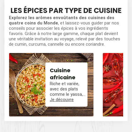
LES ÉPICES PAR TYPE DE CUISINE
Explorez les arômes envoûtants des cuisines des
quatre coins du Monde
, et laissez-vous guider par nos
conseils pour associer les épices à vos ingrédients
favoris. Grâce à notre large gamme, chaque plat devient
une véritable invitation au voyage, relevé par des touches
de cumin, curcuma, cannelle ou encore coriandre.
Cuisine
africaine
Riche et variée,
avec des plats
comme le yassa,
le poulet mafé, et
Je découvre
des influences
épicées avec du
poivre, du cumin,
et des piments.