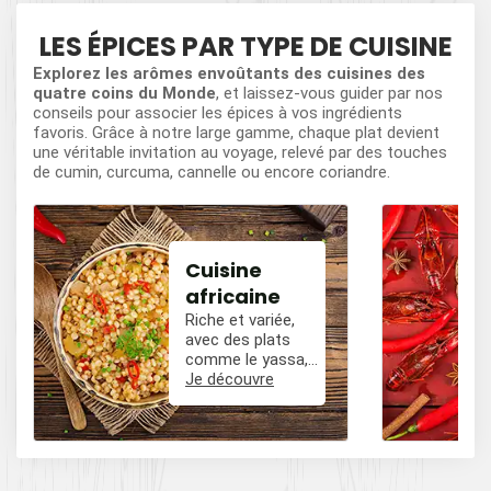
LES ÉPICES PAR TYPE DE CUISINE
Explorez les arômes envoûtants des cuisines des
quatre coins du Monde
, et laissez-vous guider par nos
conseils pour associer les épices à vos ingrédients
favoris. Grâce à notre large gamme, chaque plat devient
une véritable invitation au voyage, relevé par des touches
de cumin, curcuma, cannelle ou encore coriandre.
Cuisine
africaine
Riche et variée,
avec des plats
comme le yassa,
le poulet mafé, et
Je découvre
des influences
épicées avec du
poivre, du cumin,
et des piments.