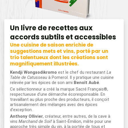
Un livre de recettes aux
accords subtils et accessibles
Une cuisine de saison enrichie de
suggestions mets et vins, porté par un
trio talentueux dont les créations sont
magnifiquement illustrées.
Kendji Wongsodikromo
est le chef du restaurant
La
Table de Catusseau
à Pomerol. Il y pratique une cuisine
relevée par les épices de son ami
Benoît Aubé
.
Ce sélectionneur a créé la marque Sacré Français®,
respectueuse d’une démarche écoresponsable. En
travaillant au plus proche des producteurs, il conçoit
artisanalement des mélanges avec des épices
d’exception.
Anthony Ollivier
, créateur, entre autres, de la cave à
vins
Marchand de Soif
à Saint-Émilion, milite pour une
approche très simple du vin, à la portée de tous et