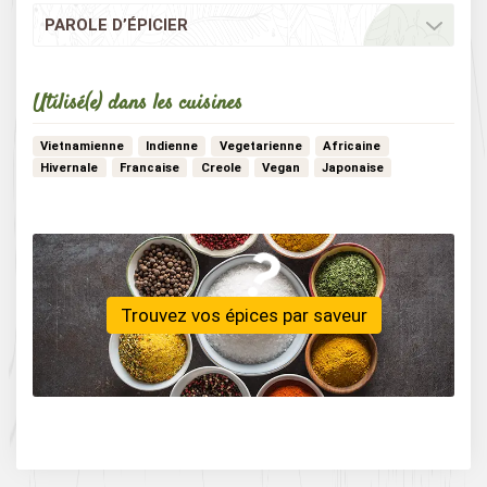
PAROLE D’ÉPICIER
Utilisé(e) dans les cuisines
Vietnamienne
Indienne
Vegetarienne
Africaine
Hivernale
Francaise
Creole
Vegan
Japonaise
…
Chinoise
Mexicaine
Thailandaise
Detox
Patisserie
Trouvez vos épices par saveur