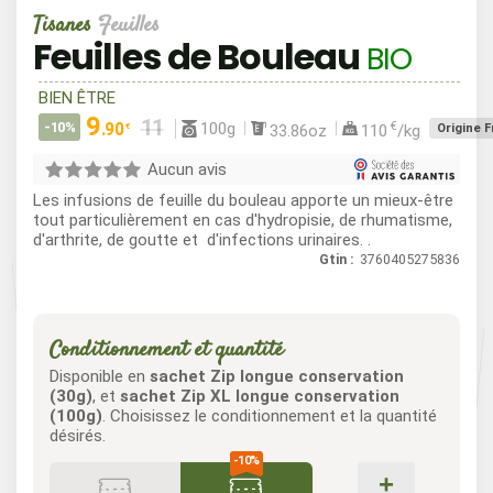
Tisanes
Feuilles
Feuilles de Bouleau
BIO
BIEN ÊTRE
9
100g
-10%
.90
€
33.86oz
110
/kg
Origine 
€
Aucun avis
Les infusions de feuille du bouleau apporte un mieux-être
tout particulièrement en cas d'hydropisie, de rhumatisme,
d'arthrite, de goutte et d'infections urinaires. .
Gtin :
3760405275836
Conditionnement et quantité
Disponible en
sachet Zip longue conservation
(30g)
, et
sachet Zip XL longue conservation
(100g)
. Choisissez le conditionnement et la quantité
désirés.
+