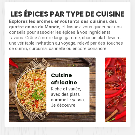
LES ÉPICES PAR TYPE DE CUISINE
Explorez les arômes envoûtants des cuisines des
quatre coins du Monde
, et laissez-vous guider par nos
conseils pour associer les épices à vos ingrédients
favoris. Grâce à notre large gamme, chaque plat devient
une véritable invitation au voyage, relevé par des touches
de cumin, curcuma, cannelle ou encore coriandre.
Cuisine
africaine
Riche et variée,
avec des plats
comme le yassa,
le poulet mafé, et
Je découvre
des influences
épicées avec du
poivre, du cumin,
et des piments.