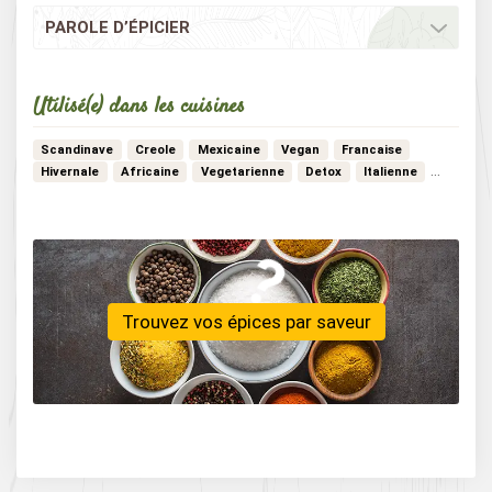
PAROLE D’ÉPICIER
Utilisé(e) dans les cuisines
Scandinave
Creole
Mexicaine
Vegan
Francaise
…
Hivernale
Africaine
Vegetarienne
Detox
Italienne
Trouvez vos épices par saveur