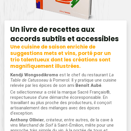
Un livre de recettes aux
accords subtils et accessibles
Une cuisine de saison enrichie de
suggestions mets et vins, porté par un
trio talentueux dont les créations sont
magnifiquement illustrées.
Kendji Wongsodikromo
est le chef du restaurant
La
Table de Catusseau
à Pomerol. Il y pratique une cuisine
relevée par les épices de son ami
Benoît Aubé
.
Ce sélectionneur a créé la marque Sacré Français®,
respectueuse d’une démarche écoresponsable. En
travaillant au plus proche des producteurs, il conçoit
artisanalement des mélanges avec des épices
d’exception.
Anthony Ollivier
, créateur, entre autres, de la cave à
vins
Marchand de Soif
à Saint-Émilion, milite pour une
approche très simple du vin, à la portée de tous et