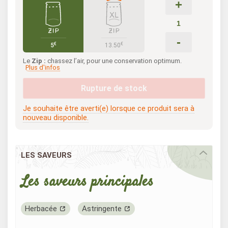
+
-
€
€
5
13.50
Le
Zip :
chassez l’air, pour une conservation optimum.
Plus d'infos
Rupture de stock
Je souhaite être averti(e) lorsque ce produit sera à
nouveau disponible.
LES SAVEURS
Les saveurs principales
Herbacée
Astringente