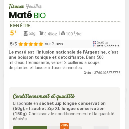
Tisanes
Feuilles
Maté
BIO
BIEN ÊTRE
5
€
50g
€
8.46oz
100
/kg
5
sur 2 avis
/5
Le maté est l’infusion nationale de l’Argentine, c’est
2
une boisson tonique et détoxifiante.
Dans 500
ml d’eau frémissante, verser 2 cuillères à soupe
0
de plantes et laisser infuser 5 minutes.
0
Gtin :
3760405275775
0
0
Conditionnement et quantité
Disponible en
sachet Zip longue conservation
(50g)
, et
sachet Zip XL longue conservation
(150g)
. Choisissez le conditionnement et la quantité
désirés.