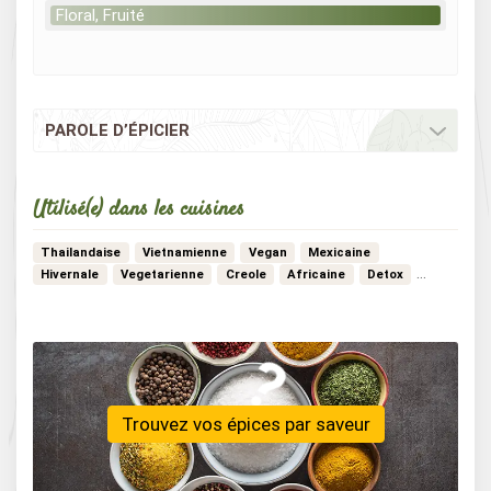
Floral, Fruité
PAROLE D’ÉPICIER
Utilisé(e) dans les cuisines
Thailandaise
Vietnamienne
Vegan
Mexicaine
…
Hivernale
Vegetarienne
Creole
Africaine
Detox
Trouvez vos épices par saveur