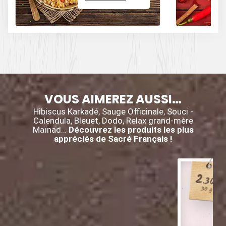
des influences
épicées avec du
poivre, du cumin,
et des piments.
VOUS AIMEREZ AUSSI…
Hibiscus Karkadé, Sauge Officinale, Souci -
Calendula, Bleuet, Dodo, Relax grand-mère
Maïnad…
Découvrez les produits les plus
appréciés de Sacré Français !
2
.30
€
30 g