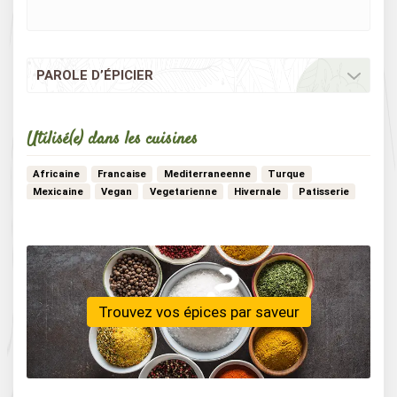
PAROLE D’ÉPICIER
Utilisé(e) dans les cuisines
Africaine
Francaise
Mediterraneenne
Turque
Mexicaine
Vegan
Vegetarienne
Hivernale
Patisserie
…
Detox
Creole
Noel
Libanaise
Trouvez vos épices par saveur