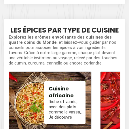
LES ÉPICES PAR TYPE DE CUISINE
Explorez les arômes envoûtants des cuisines des
quatre coins du Monde
, et laissez-vous guider par nos
conseils pour associer les épices à vos ingrédients
favoris. Grâce à notre large gamme, chaque plat devient
une véritable invitation au voyage, relevé par des touches
de cumin, curcuma, cannelle ou encore coriandre.
Cuisine
africaine
Riche et variée,
avec des plats
comme le yassa,
le poulet mafé, et
Je découvre
des influences
épicées avec du