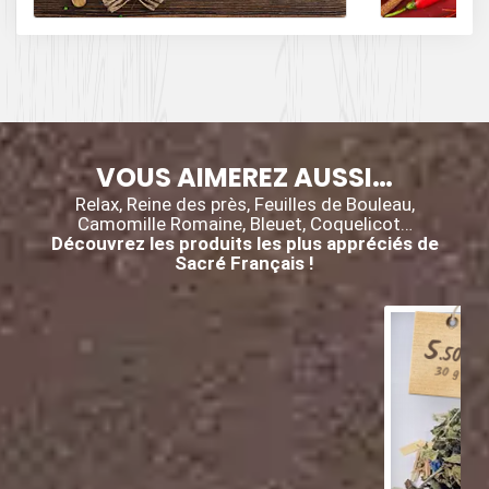
poivre, du cumin,
et des piments.
VOUS AIMEREZ AUSSI…
Relax, Reine des près, Feuilles de Bouleau,
Camomille Romaine, Bleuet, Coquelicot…
Découvrez les produits les plus appréciés de
Sacré Français !
5
€
.50
30 g