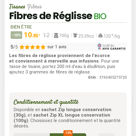
Tisanes
Fibres
Fibres de Réglisse
BIO
BIEN ÊTRE
10
100g
-10%
.80
€
25.39oz
120
/kg
€
5
sur 1 avis
/5
Les fibres de réglisse proviennent de l'écorce
1
et conviennent à merveille aux infusions.
Pour une
tasse de tisane, portez 200 ml d’eau à ébullition, puis
0
ajoutez 3 grammes de fibres de réglisse.
0
Gtin :
3760405275720
0
0
Conditionnement et quantité
Disponible en
sachet Zip longue conservation
(30g)
, et
sachet Zip XL longue conservation
(100g)
. Choisissez le conditionnement et la quantité
désirés.