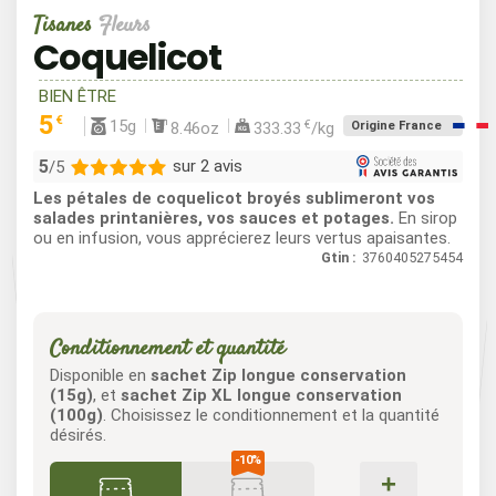
Tisanes
Fleurs
Coquelicot
BIEN ÊTRE
5
€
15g
€
8.46oz
333.33
/kg
Origine France
5
sur 2 avis
/5
Les pétales de coquelicot broyés sublimeront vos
2
salades printanières, vos sauces et potages.
En sirop
ou en infusion, vous apprécierez leurs vertus apaisantes.
0
Gtin :
3760405275454
0
0
0
Conditionnement et quantité
Disponible en
sachet Zip longue conservation
(15g)
, et
sachet Zip XL longue conservation
(100g)
. Choisissez le conditionnement et la quantité
désirés.
+