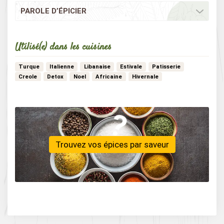
PAROLE D’ÉPICIER
Utilisé(e) dans les cuisines
Turque
Italienne
Libanaise
Estivale
Patisserie
Creole
Detox
Noel
Africaine
Hivernale
Mediterraneenne
Vegan
Vegetarienne
Nord-africaine
…
Francaise
Moyen-orient
Scandinave
Trouvez vos épices par saveur