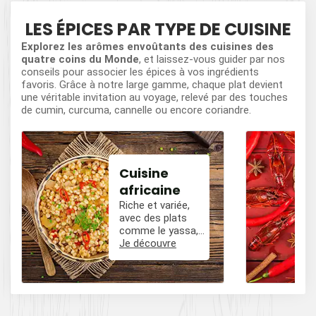
LES ÉPICES PAR TYPE DE CUISINE
Explorez les arômes envoûtants des cuisines des
quatre coins du Monde
, et laissez-vous guider par nos
conseils pour associer les épices à vos ingrédients
favoris. Grâce à notre large gamme, chaque plat devient
une véritable invitation au voyage, relevé par des touches
de cumin, curcuma, cannelle ou encore coriandre.
Cuisine
africaine
Riche et variée,
avec des plats
comme le yassa,
le poulet mafé, et
Je découvre
des influences
épicées avec du
poivre, du cumin,
et des piments.