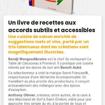
Un livre de recettes aux
accords subtils et accessibles
Une cuisine de saison enrichie de
suggestions mets et vins, porté par un
trio talentueux dont les créations sont
magnifiquement illustrées.
Kendji Wongsodikromo
est le chef du restaurant
La
Table de Catusseau
à Pomerol. Il y pratique une cuisine
relevée par les épices de son ami
Benoît Aubé
.
Ce sélectionneur a créé la marque Sacré Français®,
respectueuse d’une démarche écoresponsable. En
travaillant au plus proche des producteurs, il conçoit
artisanalement des mélanges avec des épices
d’exception.
Anthony Ollivier
, créateur, entre autres, de la cave à
vins
Marchand de Soif
à Saint-Émilion, milite pour une
approche très simple du vin, à la portée de tous et