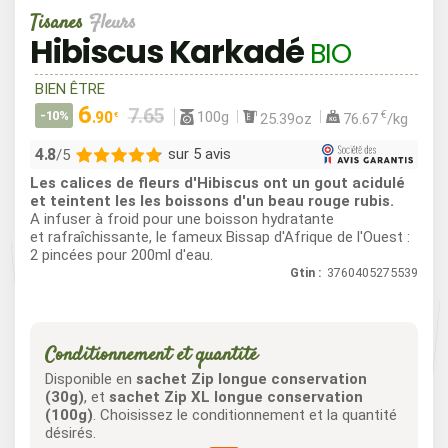
Tisanes
Fleurs
Hibiscus Karkadé
BIO
BIEN ÊTRE
6
100g
-10%
.90
€
25.39oz
76.67
/kg
€
4.8
sur 5 avis
/5
Les calices de fleurs d'Hibiscus ont un gout acidulé
4
et teintent les les boissons d'un beau rouge rubis.
A infuser à froid pour une boisson hydratante
1
et rafraîchissante, le fameux Bissap d'Afrique de l'Ouest :
0
2 pincées pour 200ml d'eau.
0
Gtin :
3760405275539
0
Conditionnement et quantité
Disponible en
sachet Zip longue conservation
(30g)
, et
sachet Zip XL longue conservation
(100g)
. Choisissez le conditionnement et la quantité
désirés.