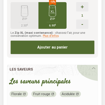
+
-
€
€
2.30
6.90
Le
Zip XL (maxi contenance) :
chassez l’air, pour une
conservation optimum.
Plus d'infos
Ajouter au panier
LES SAVEURS
Les saveurs principales
Florale
Fruit rouge
Acidulée