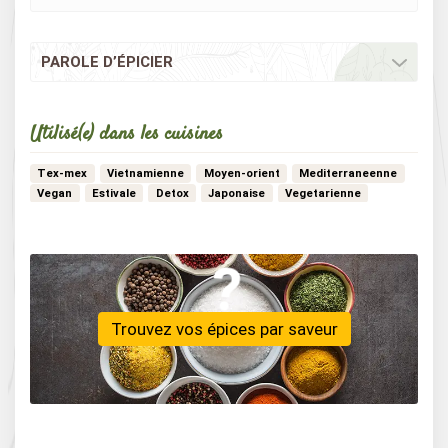
PAROLE D’ÉPICIER
Utilisé(e) dans les cuisines
Tex-mex
Vietnamienne
Moyen-orient
Mediterraneenne
Vegan
Estivale
Detox
Japonaise
Vegetarienne
Indienne
Africaine
Creole
Nord-africaine
Patisserie
…
Aperitive
Trouvez vos épices par saveur