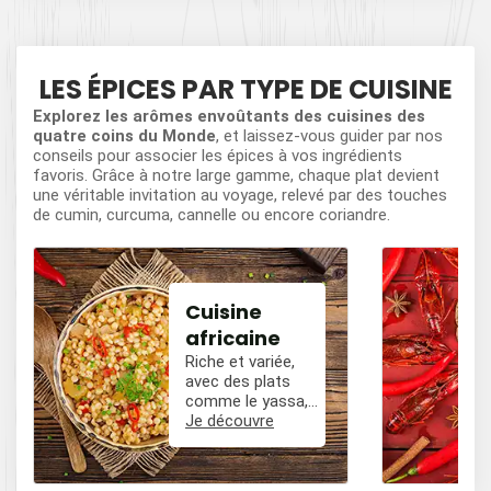
LES ÉPICES PAR TYPE DE CUISINE
Explorez les arômes envoûtants des cuisines des
quatre coins du Monde
, et laissez-vous guider par nos
conseils pour associer les épices à vos ingrédients
favoris. Grâce à notre large gamme, chaque plat devient
une véritable invitation au voyage, relevé par des touches
de cumin, curcuma, cannelle ou encore coriandre.
Cuisine
africaine
Riche et variée,
avec des plats
comme le yassa,
le poulet mafé, et
Je découvre
des influences
épicées avec du
poivre, du cumin,